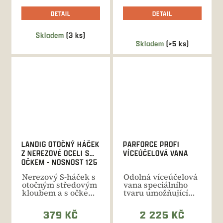
DETAIL
DETAIL
Skladem
(3 ks)
Průměrné
Skladem
(>5 ks)
hodnocení
produktu
je
5,0
z
5
hvězdiček.
LANDIG OTOČNÝ HÁČEK
PARFORCE PROFI
Z NEREZOVÉ OCELI S
VÍCEÚČELOVÁ VANA
OČKEM - NOSNOST 125
KG
Nerezový S-háček s
Odolná víceúčelová
otočným středovým
vana speciálního
kloubem a s očkem
tvaru umožňující
umožňující
tažení nákladu až
uchycení...
o...
379 KČ
2 225 KČ