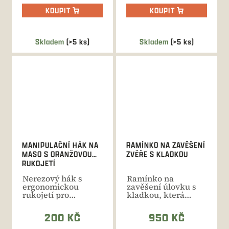
KOUPIT
KOUPIT
Skladem
(>5 ks)
Skladem
(>5 ks)
MANIPULAČNÍ HÁK NA
RAMÍNKO NA ZAVĚŠENÍ
MASO S ORANŽOVOU
ZVĚŘE S KLADKOU
RUKOJETÍ
Nerezový hák s
Ramínko na
ergonomickou
zavěšení úlovku s
rukojetí pro
kladkou, která
snadnou manipulaci
výrazně snižuje
s masem při jeho...
fyzickou námahu....
200 KČ
950 KČ