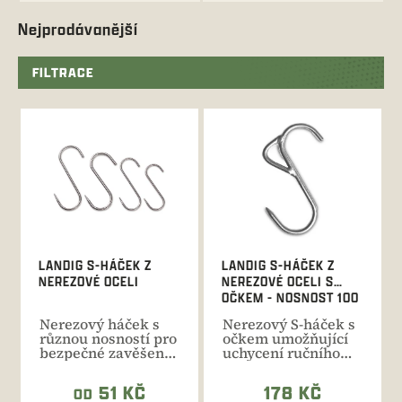
Nejprodávanější
FILTRACE
V
ý
p
i
s
p
r
o
d
LANDIG S-HÁČEK Z
LANDIG S-HÁČEK Z
u
NEREZOVÉ OCELI
NEREZOVÉ OCELI S
k
OČKEM - NOSNOST 100
t
KG
Nerezový háček s
Nerezový S-háček s
ů
různou nosností pro
očkem umožňující
bezpečné zavěšení
uchycení ručního
zvěřiny do chladící...
nebo elektrického
navijáku.
51 KČ
178 KČ
OD