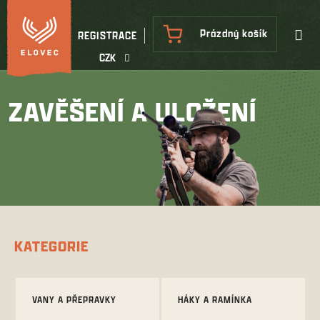
Přejít
na
NÁKUPNÍ
Prázdný košík
REGISTRACE
obsah
KOŠÍK
CZK
ZAVĚŠENÍ A ULOŽENÍ
KATEGORIE
VANY A PŘEPRAVKY
HÁKY A RAMÍNKA