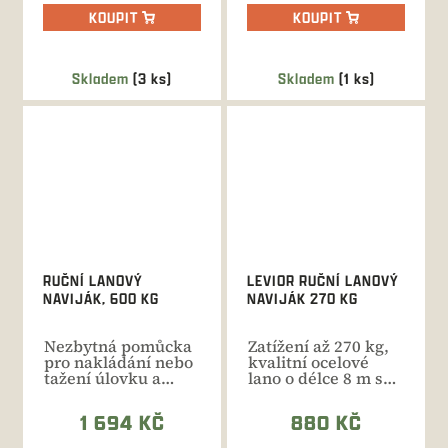
KOUPIT
KOUPIT
Skladem
(3 ks)
Skladem
(1 ks)
RUČNÍ LANOVÝ
LEVIOR RUČNÍ LANOVÝ
NAVIJÁK, 600 KG
NAVIJÁK 270 KG
Nezbytná pomůcka
Zatížení až 270 kg,
pro nakládání nebo
kvalitní ocelové
tažení úlovku a
lano o délce 8 m s
jiných břemen s
průměrem 4,5
tažnou...
mm....
1 694 KČ
880 KČ