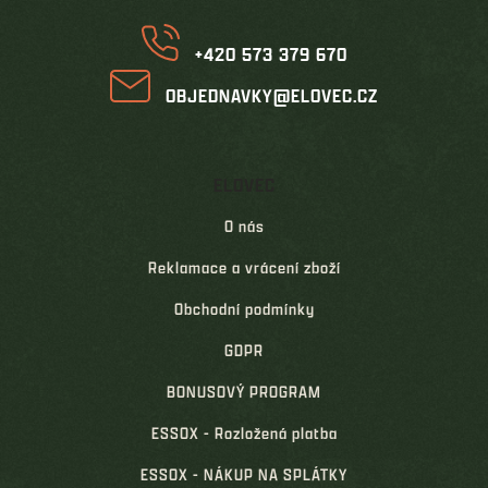
í
ý
p
i
+420 573 379 670
s
u
OBJEDNAVKY@ELOVEC.CZ
ELOVEC
O nás
Reklamace a vrácení zboží
Obchodní podmínky
GDPR
BONUSOVÝ PROGRAM
ESSOX - Rozložená platba
ESSOX - NÁKUP NA SPLÁTKY