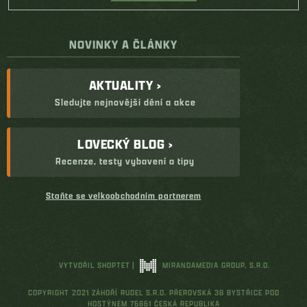
NOVINKY A ČLÁNKY
AKTUALITY ›
Sledujte nejnovější dění a akce
LOVECKÝ BLOG ›
Recenze, testy vybavení a tipy
Staňte se velkoobchodním partnerem
VYTVOŘIL SHOPTET
|
MIRANDAMEDIA GROUP, S.R.O.
COPYRIGHT 2021 ZÁHOŘÍ RUDEL S.R.O. PŘEROVSKÁ 38 BYSTŘICE POD
HOSTÝNEM 76861 ČESKÁ REPUBLIKA