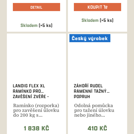
KOUPIT
DETAIL
Skladem
(>5 ks)
Průměrné
Skladem
(>5 ks)
hodnocení
produktu
Český výrobek
je
5,0
z
5
hvězdiček.
LANDIG FLEX XL
ZÁHOŘÍ RUDEL
RAMÍNKO PRO
RAMENNÍ TAŽNÝ
ZAVĚŠENÍ ZVĚŘE -
POPRUH
NOSNOST 200 KG
Ramínko (rozporka)
Odolná pomůcka
pro zavěšení úlovku
pro tažení úlovku
do 200 kg s
nebo jiného
nastavitelnou
břemene. Délka
roztečí...
přizpůsobitelná...
1 838 KČ
410 KČ