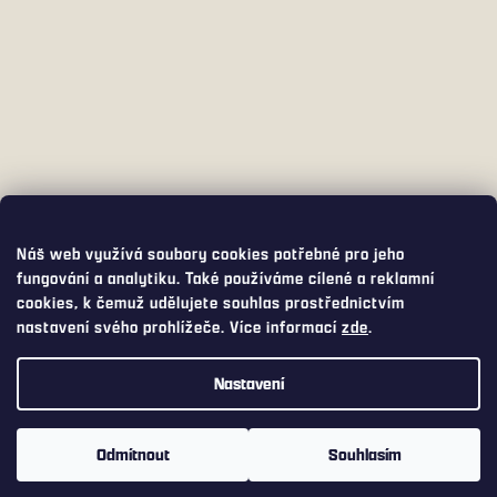
Náš web využívá soubory cookies potřebné pro jeho
fungování a analytiku. Také používáme cílené a reklamní
cookies, k čemuž udělujete souhlas prostřednictvím
nastavení svého prohlížeče. Více informací
zde
.
Nastavení
Využijte přepravu s DPD PICKUP za pouhých 75,- Kč. DPD PICKUP
Vám balíček doručí do široké nabídky výdejních míst a boxů, včetně
Odmítnout
Souhlasím
Z-boxů od Zásilkovny nebo AlzaBoxů.