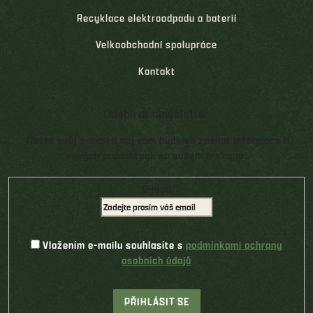
Recyklace elektroodpadu a baterií
Velkoobchodní spolupráce
Kontakt
Odebírat newsletter
Vložte svůj e-mail a my vám budeme zasílat informace o
nových produktech na našem e-shopu.
E-mail
Vložením e-mailu souhlasíte s
podmínkami ochrany
osobních údajů
PŘIHLÁSIT SE