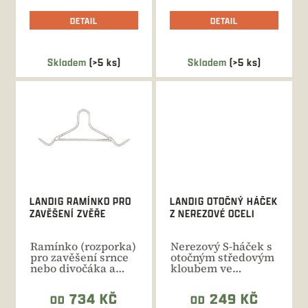
DETAIL
DETAIL
Skladem
(>5 ks)
Skladem
(>5 ks)
LANDIG RAMÍNKO PRO
LANDIG OTOČNÝ HÁČEK
ZAVĚŠENÍ ZVĚŘE
Z NEREZOVÉ OCELI
Ramínko (rozporka)
Nerezový S-háček s
pro zavěšení srnce
otočným středovým
nebo divočáka a
kloubem ve
jeho snadné
variantách s různou
zpracování.
nosností...
734 KČ
249 KČ
OD
OD