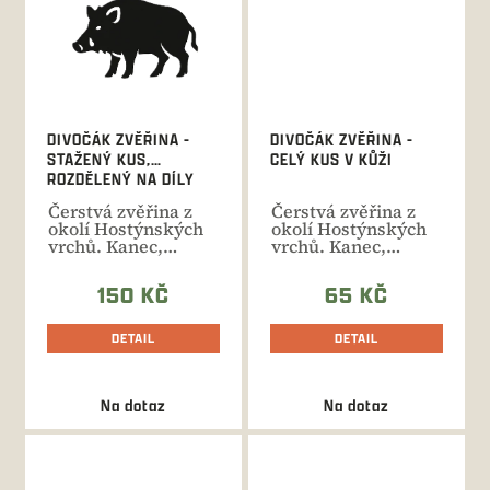
DIVOČÁK ZVĚŘINA -
DIVOČÁK ZVĚŘINA -
STAŽENÝ KUS,
CELÝ KUS V KŮŽI
ROZDĚLENÝ NA DÍLY
Čerstvá zvěřina z
Čerstvá zvěřina z
okolí Hostýnských
okolí Hostýnských
vrchů. Kanec,
vrchů. Kanec,
bachyně, sele ve
bachyně, sele ve
váze 20-80...
váze 20-80...
150 KČ
65 KČ
DETAIL
DETAIL
Na dotaz
Na dotaz