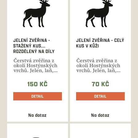
i
s
p
r
o
d
JELENÍ ZVĚŘINA -
JELENÍ ZVĚŘINA - CELÝ
u
STAŽENÝ KUS,
KUS V KŮŽI
k
ROZDĚLENÝ NA DÍLY
t
Čerstvá zvěřina z
Čerstvá zvěřina z
ů
okolí Hostýnských
okolí Hostýnských
vrchů. Jelen, laň,
vrchů. Jelen, laň,
kolouch ve váze 35-
kolouch ve váze 35-
100...
100...
150 KČ
70 KČ
DETAIL
DETAIL
Na dotaz
Na dotaz