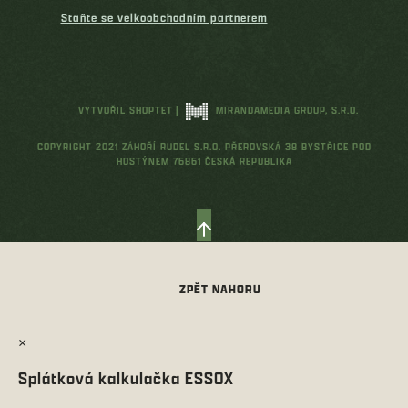
Staňte se velkoobchodním partnerem
VYTVOŘIL SHOPTET
|
MIRANDAMEDIA GROUP, S.R.O.
COPYRIGHT 2021 ZÁHOŘÍ RUDEL S.R.O. PŘEROVSKÁ 38 BYSTŘICE POD
HOSTÝNEM 76861 ČESKÁ REPUBLIKA
×
Splátková kalkulačka ESSOX