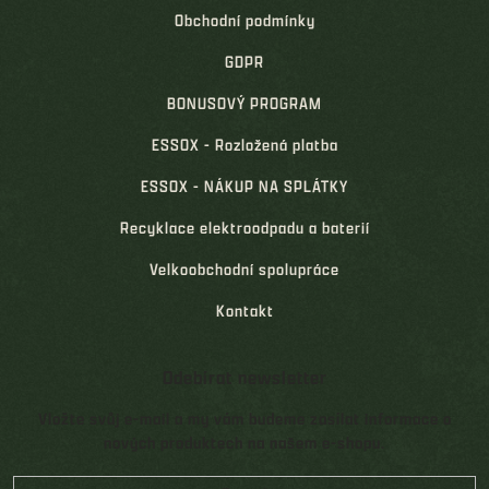
Obchodní podmínky
GDPR
BONUSOVÝ PROGRAM
ESSOX - Rozložená platba
ESSOX - NÁKUP NA SPLÁTKY
Recyklace elektroodpadu a baterií
Velkoobchodní spolupráce
Kontakt
Odebírat newsletter
Vložte svůj e-mail a my vám budeme zasílat informace o
nových produktech na našem e-shopu.