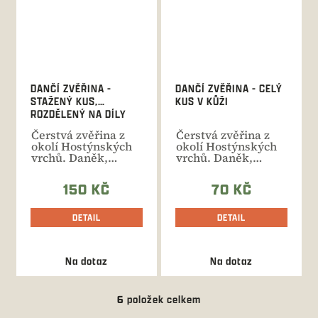
DANČÍ ZVĚŘINA -
DANČÍ ZVĚŘINA - CELÝ
STAŽENÝ KUS,
KUS V KŮŽI
ROZDĚLENÝ NA DÍLY
Čerstvá zvěřina z
Čerstvá zvěřina z
okolí Hostýnských
okolí Hostýnských
vrchů. Daněk,
vrchů. Daněk,
daněla, danče ve
daněla, danče ve
váze 15-55...
váze 15-55...
150 KČ
70 KČ
DETAIL
DETAIL
Na dotaz
Na dotaz
6
položek celkem
O