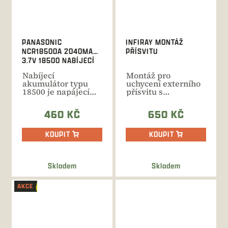
PANASONIC
INFIRAY MONTÁŽ
NCR18500A 2040MAH
PŘÍSVITU
3.7V 18500 NABÍJECÍ
BATERIE
Nabíjecí
Montáž pro
akumulátor typu
uchycení externího
18500 je napájecí
přísvitu s
zdroj kompatibilní s
průměrem těla +/-
celou řadou...
22 mm na...
460 KČ
650 KČ
KOUPIT
KOUPIT
Skladem
Skladem
AKCE