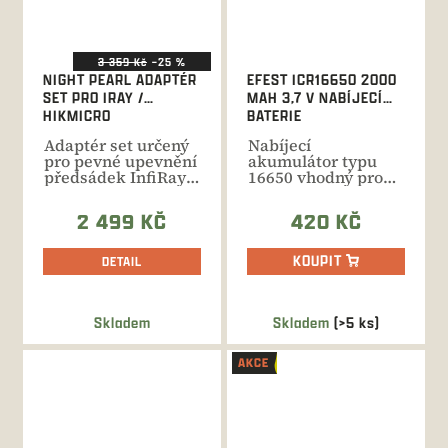
3 359 Kč
–25 %
NIGHT PEARL ADAPTÉR
EFEST ICR16650 2000
SET PRO IRAY /
MAH 3,7 V NABÍJECÍ
HIKMICRO
BATERIE
Adaptér set určený
Nabíjecí
pro pevné upevnění
akumulátor typu
předsádek InfiRay /
16650 vhodný pro
Hikmicro na denní...
napájení
termovizních
2 499 KČ
420 KČ
přístrojů...
KOUPIT
DETAIL
Skladem
Skladem
(>5 ks)
AKCE