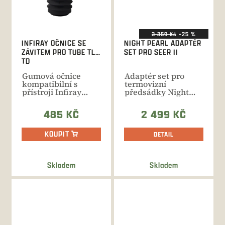
3 359 Kč
–25 %
INFIRAY OČNICE SE
NIGHT PEARL ADAPTÉR
ZÁVITEM PRO TUBE TL,
SET PRO SEER II
TD
Gumová očnice
Adaptér set pro
kompatibilní s
termovizní
přístroji Infiray
předsádky Night
TUBE řady TD a TL.
Pearl SEER se
Kroužek se...
závitem
485 KČ
2 499 KČ
KOUPIT
DETAIL
Skladem
Skladem