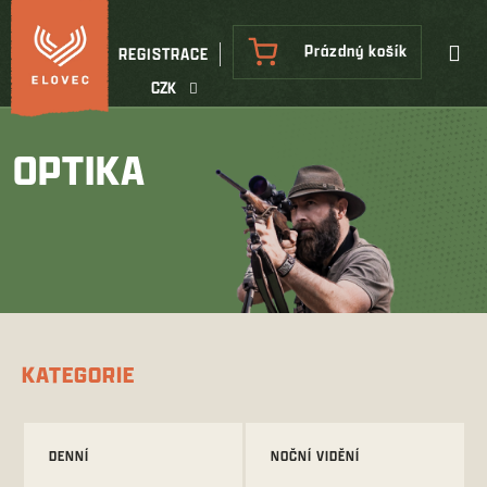
Přejít
na
NÁKUPNÍ
Prázdný košík
REGISTRACE
obsah
KOŠÍK
CZK
OPTIKA
KATEGORIE
DENNÍ
NOČNÍ VIDĚNÍ