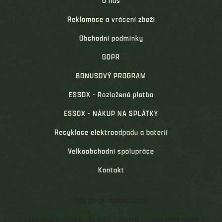
O nás
Reklamace a vrácení zboží
Obchodní podmínky
GDPR
BONUSOVÝ PROGRAM
ESSOX - Rozložená platba
ESSOX - NÁKUP NA SPLÁTKY
Recyklace elektroodpadu a baterií
Velkoobchodní spolupráce
Kontakt
Odebírat newsletter
Vložte svůj e-mail a my vám budeme zasílat informace o