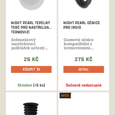
p
r
o
d
NIGHT PEARL TEPELNÝ
NIGHT PEARL OČNICE
u
TERČ PRO NASTŘELENÍ
PRO IR510
k
TERMOVIZÍ
t
Jednorázový
Gumová očnice
ů
nastřelovací
kompatibilní s
polštářek určený
termovizními
pro nastřelení
monokuláry řady
termovizních...
Night Pearl IR510.
25 KČ
275 KČ
KOUPIT
DETAIL
Skladem
(>5 ks)
Dočasně nedostupné
AKCE