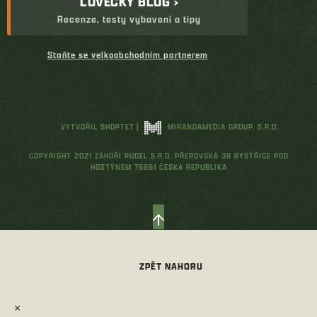
LOVECKÝ BLOG ›
Recenze, testy vybavení a tipy
Staňte se velkoobchodním partnerem
VYTVOŘIL SHOPTET
|
MIRANDAMEDIA GROUP, S.R.O.
COPYRIGHT 2021 ZÁHOŘÍ RUDEL S.R.O. PŘEROVSKÁ 38 BYSTŘICE POD
HOSTÝNEM 76861 ČESKÁ REPUBLIKA
×