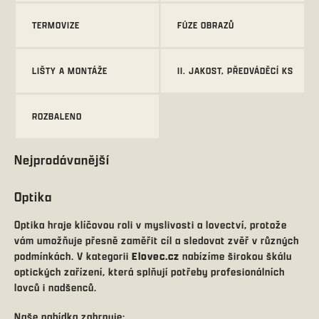
TERMOVIZE
FÚZE OBRAZŮ
LIŠTY A MONTÁŽE
II. JAKOST, PŘEDVÁDĚCÍ KS
ROZBALENO
Nejprodávanější
Optika
Optika hraje klíčovou roli v myslivosti a lovectví, protože
vám umožňuje přesně zaměřit cíl a sledovat zvěř v různých
podmínkách. V kategorii
Elovec.cz
nabízíme širokou škálu
optických zařízení, která splňují potřeby profesionálních
lovců i nadšenců.
Naše nabídka zahrnuje: