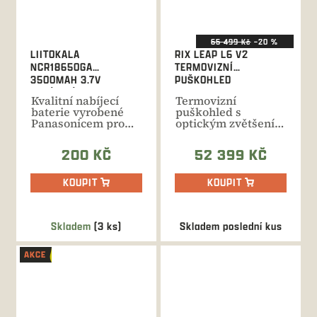
65 499 Kč
–20 %
LIITOKALA
RIX LEAP L6 V2
NCR18650GA
TERMOVIZNÍ
3500MAH 3.7V
PUŠKOHLED
NABÍJECÍ BATERIE
Kvalitní nabíjecí
Termovizní
baterie vyrobené
puškohled s
Panasonicem pro
optickým zvětšením
značku LiitoKala.
displeje. Jádro
Bez...
640x480 px / 12
200 KČ
52 399 KČ
μm,...
KOUPIT
KOUPIT
Skladem
(3 ks)
Skladem poslední kus
AKCE