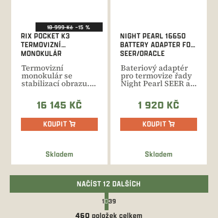
18 999 Kč
–15 %
RIX POCKET K3
NIGHT PEARL 16650
TERMOVIZNÍ
BATTERY ADAPTER FOR
MONOKULÁR
SEER/ORACLE
Termovizní
Bateriový adaptér
monokulár se
pro termovize řady
stabilizací obrazu.
Night Pearl SEER a
Senzor 384x288 px /
ORACLE
12 um,...
umožňující...
16 145 KČ
1 920 KČ
KOUPIT
KOUPIT
Skladem
Skladem
NAČÍST 12 DALŠÍCH
S
1
39
t
O
r
460
položek celkem