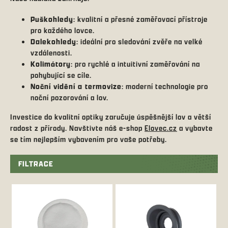
Puškohledy
: kvalitní a přesné zaměřovací přístroje
pro každého lovce.
Dalekohledy
: ideální pro sledování zvěře na velké
vzdálenosti.
Kolimátory
: pro rychlé a intuitivní zaměřování na
pohybující se cíle.
Noční vidění a termovize
: moderní technologie pro
noční pozorování a lov.
Investice do kvalitní optiky zaručuje úspěšnější lov a větší
radost z přírody. Navštivte náš e-shop
Elovec.cz
a vybavte
se tím nejlepším vybavením pro vaše potřeby.
FILTRACE
V
ý
p
i
s