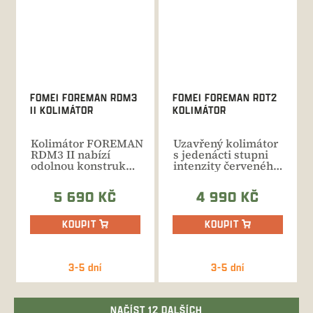
FOMEI FOREMAN RDM3
FOMEI FOREMAN RDT2
II KOLIMÁTOR
KOLIMÁTOR
Kolimátor FOREMAN
Uzavřený kolimátor
RDM3 II nabízí
s jedenácti stupni
odolnou konstrukci,
intenzity červeného
která je...
bodu. Voděodolná...
5 690 KČ
4 990 KČ
KOUPIT
KOUPIT
3-5 dní
3-5 dní
NAČÍST 12 DALŠÍCH