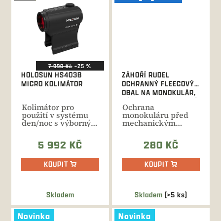
7 990 Kč
–25 %
HOLOSUN HS403B
ZÁHOŘÍ RUDEL
MICRO KOLIMÁTOR
OCHRANNÝ FLEECOVÝ
OBAL NA MONOKULÁR,
DÉLKA 24 CM - ZELENÝ
Kolimátor pro
Ochrana
použití v systému
monokuláru před
den/noc s výborným
mechanickým
poměrem výkonu a
poškozením,
ceny....
povětrnostními
5 992 KČ
280 KČ
vlivy a...
KOUPIT
KOUPIT
Skladem
Skladem
(>5 ks)
Novinka
Novinka