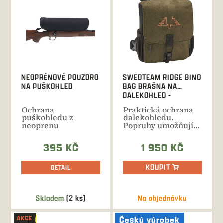
p
i
s
p
r
o
d
NEOPRÉNOVÉ POUZDRO
SWEDTEAM RIDGE BINO
u
NA PUŠKOHLED
BAG BRAŠNA NA
k
DALEKOHLED -
t
HUNTING GREEN
Ochrana
Praktická ochrana
ů
puškohledu z
dalekohledu.
neoprenu
Popruhy umožňující
dlouhodobé
používání a...
395 KČ
1 950 KČ
KOUPIT
DETAIL
Skladem
(2 ks)
Na objednávku
AKCE
Český výrobek