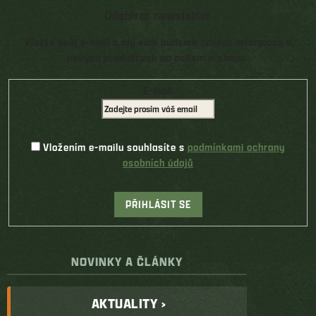
Odebírat newsletter
Vložte svůj e-mail a my vám budeme zasílat informace o
nových produktech na našem e-shopu.
E-mail
Vložením e-mailu souhlasíte s
podmínkami ochrany
osobních údajů
PŘIHLÁSIT SE
NOVINKY A ČLÁNKY
AKTUALITY ›