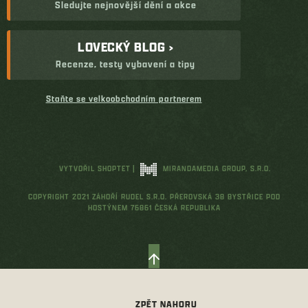
Sledujte nejnovější dění a akce
LOVECKÝ BLOG ›
Recenze, testy vybavení a tipy
Staňte se velkoobchodním partnerem
VYTVOŘIL SHOPTET
|
MIRANDAMEDIA GROUP, S.R.O.
COPYRIGHT 2021 ZÁHOŘÍ RUDEL S.R.O. PŘEROVSKÁ 38 BYSTŘICE POD
HOSTÝNEM 76861 ČESKÁ REPUBLIKA