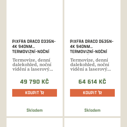
PIXFRA DRACO D335N-
PIXFRA DRACO D635N-
4K 940NM
4K 940NM
TERMOVIZNÍ-NOČNÍ
TERMOVIZNÍ-NOČNÍ
BINOKULÁR
BINOKULÁR
Termovize, denní
Termovize, denní
dalekohled, noční
dalekohled, noční
vidění a laserový
vidění a laserový
dálkoměr v jednom
dálkoměr v jednom
těle....
těle....
49 790 KČ
64 614 KČ
KOUPIT
KOUPIT
Skladem
Skladem