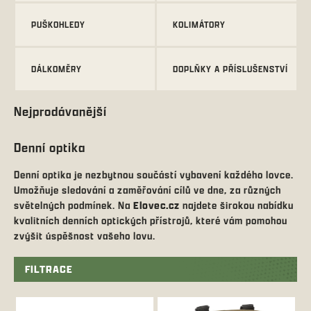
PUŠKOHLEDY
KOLIMÁTORY
DÁLKOMĚRY
DOPLŇKY A PŘÍSLUŠENSTVÍ
Nejprodávanější
Denní optika
Denní optika je nezbytnou součástí vybavení každého lovce.
Umožňuje sledování a zaměřování cílů ve dne, za různých
světelných podmínek. Na
Elovec.cz
najdete širokou nabídku
kvalitních denních optických přístrojů, které vám pomohou
zvýšit úspěšnost vašeho lovu.
FILTRACE
V
ý