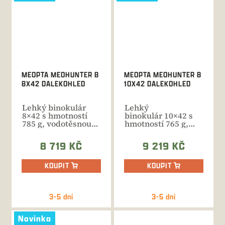
MEOPTA MEOHUNTER B
MEOPTA MEOHUNTER B
8X42 DALEKOHLED
10X42 DALEKOHLED
Lehký binokulár
Lehký
8×42 s hmotností
binokulár 10×42 s
785 g, vodotěsnou
hmotností 765 g,
konstrukcí,
vodotěsnou
plněním...
konstrukcí,
8 719 KČ
9 219 KČ
plněním...
KOUPIT
KOUPIT
3-5 dní
3-5 dní
Novinka