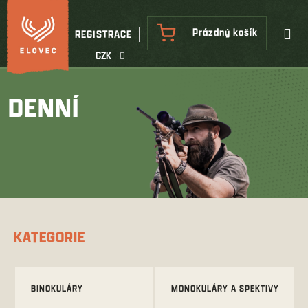
Přejít
na
NÁKUPNÍ
Prázdný košík
REGISTRACE
obsah
KOŠÍK
CZK
DENNÍ
KATEGORIE
BINOKULÁRY
MONOKULÁRY A SPEKTIVY