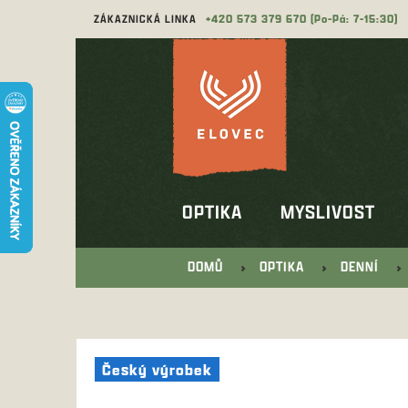
Přejít
ZÁKAZNICKÁ LINKA
573 379 670
na
obsah
OPTIKA
MYSLIVOST
DOMŮ
OPTIKA
DENNÍ
Český výrobek
Český výrobek