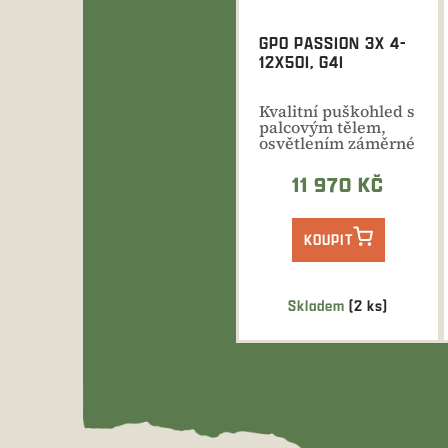
GPO PASSION 3X 4-
12X50I, G4I
Kvalitní puškohled s
palcovým tělem,
osvětlením záměrné
osnovy a...
11 970 KČ
KOUPIT
Skladem
(2 ks)