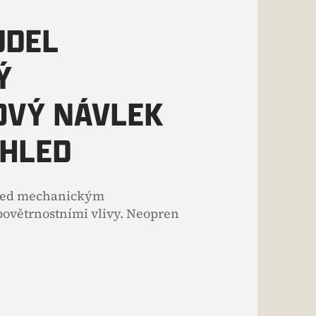
UDEL
Ý
OVÝ NÁVLEK
HLED
řed mechanickým
povětrnostními vlivy. Neopren