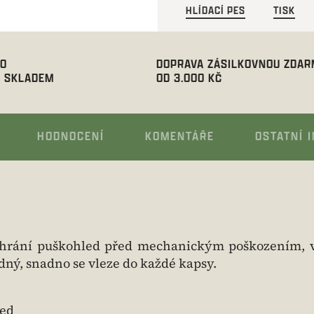
HLÍDACÍ PES
TISK
00
DOPRAVA ZÁSILKOVNOU ZDA
 SKLADEM
OD 3.000 KČ
HODNOCENÍ
KOMENTÁŘE
OSTATNÍ 
hrání puškohled před mechanickým poškozením, vl
adný, snadno se vleze do každé kapsy.
led