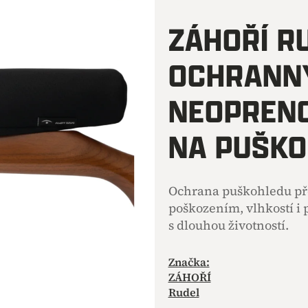
hodnocení
produktu
ZÁHOŘÍ R
je
0,0
OCHRANN
z
5
hvězdiček.
NEOPREN
NA PUŠKO
Ochrana puškohledu p
poškozením, vlhkostí i 
s dlouhou životností.
Značka:
ZÁHOŘÍ
Rudel