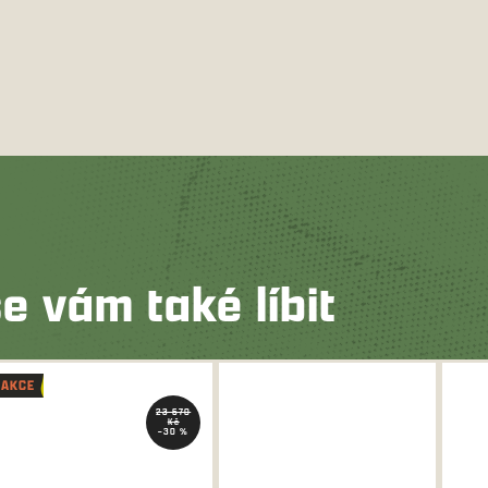
e vám také líbit
AKCE
23 670
Kč
–30 %