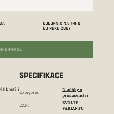
RMA
ODBORNÍK NA TRHU
OD ROKU 2007
INFORMACE
SPECIFIKACE
hkostí i
Doplňky a
Kategorie
:
příslušenství
ZVOLTE
EAN
:
VARIANTU