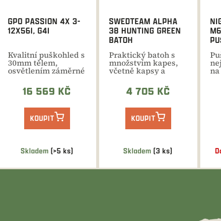
GPO PASSION 4X 3-
SWEDTEAM ALPHA
NI
12X56I, G4I
38 HUNTING GREEN
M6
BATOH
PU
Kvalitní puškohled s
Praktický batoh s
Pu
30mm tělem,
množstvím kapes,
ne
osvětlením záměrné
včetně kapsy a
na
osnovy a
úchytu pro přenos
i o
nadstandardními...
zbraně....
16 569 KČ
4 705 KČ
KOUPIT
KOUPIT
Skladem
(>5 ks)
Skladem
(3 ks)
D