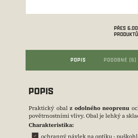
PŘES 6.0
PRODUKTŮ
POPIS
PODOBNÉ (6)
POPIS
Praktický obal
z odolného neoprenu
oc
povětrnostními vlivy. Obal je lehký a skl
Charakteristika:
ochranný návlek na optiku - puškoh