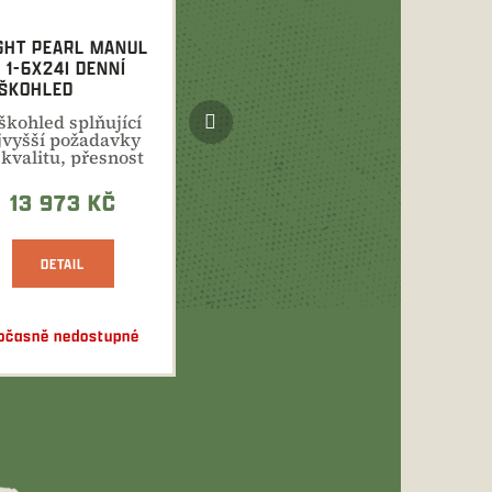
GHT PEARL MANUL
 1-6X24I DENNÍ
ŠKOHLED
Další
škohled splňující
produkt
jvyšší požadavky
 kvalitu, přesnost
dolnost....
13 973 KČ
DETAIL
očasně nedostupné