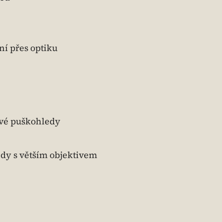
ní přes optiku
ové puškohledy
edy s větším objektivem