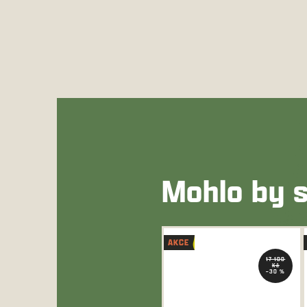
Mohlo by s
AKCE
17 100
Kč
–30 %