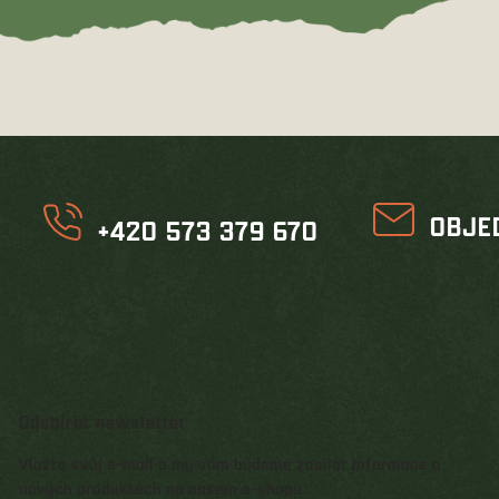
OBJE
+420 573 379 670
Odebírat newsletter
Vložte svůj e-mail a my vám budeme zasílat informace o
nových produktech na našem e-shopu.