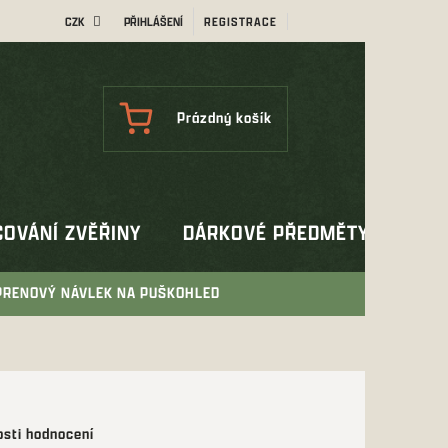
CZK
PŘIHLÁŠENÍ
REGISTRACE
NÁKUPNÍ
Prázdný košík
KOŠÍK
OVÁNÍ ZVĚŘINY
DÁRKOVÉ PŘEDMĚTY
OUT
PRENOVÝ NÁVLEK NA PUŠKOHLED
sti hodnocení