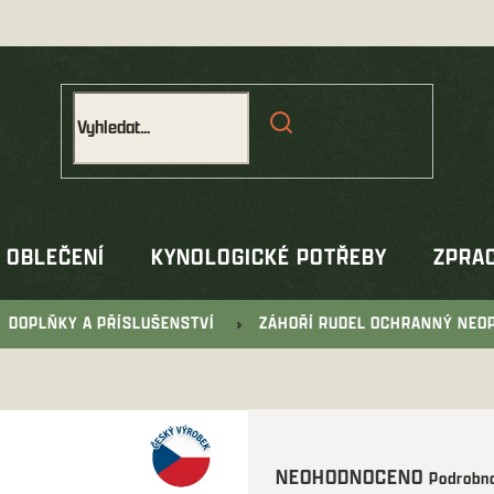
OBLEČENÍ
KYNOLOGICKÉ POTŘEBY
ZPRAC
DOPLŇKY A PŘÍSLUŠENSTVÍ
ZÁHOŘÍ RUDEL OCHRANNÝ NEO
Průměrné
NEOHODNOCENO
Podrobno