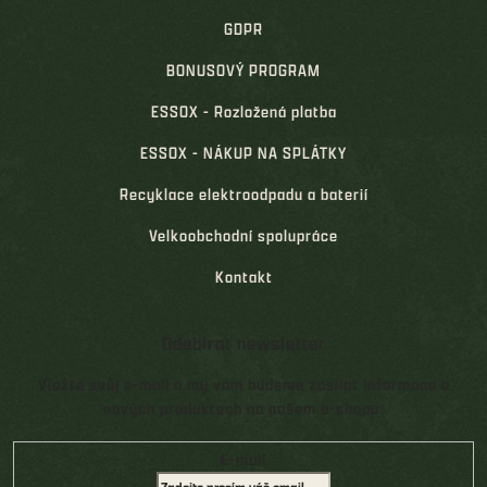
GDPR
BONUSOVÝ PROGRAM
ESSOX - Rozložená platba
ESSOX - NÁKUP NA SPLÁTKY
Recyklace elektroodpadu a baterií
Velkoobchodní spolupráce
Kontakt
Odebírat newsletter
Vložte svůj e-mail a my vám budeme zasílat informace o
nových produktech na našem e-shopu.
E-mail