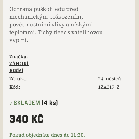
Ochrana puškohledu před
mechanickým poškozením,
povětrnostními vlivy a nízkými
teplotami. Tichý fleec s vatelínovou
výplní.
Značka:
ZÁHOŘÍ
Rudel
Záruka
:
24 měsíců
Kód:
1ZA317_Z
SKLADEM
(4 ks)
340 KČ