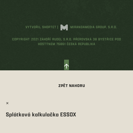
VYTVOŘIL SHOPTET
|
MIRANDAMEDIA GROUP, S.R.O.
COPYRIGHT 2021 ZÁHOŘÍ RUDEL S.R.O. PŘEROVSKÁ 38 BYSTŘICE POD
HOSTÝNEM 76861 ČESKÁ REPUBLIKA
×
Splátková kalkulačka ESSOX