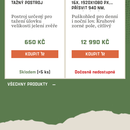
TAŽNÝ POSTROJ
16X, 1920X1080 PX,
PŘÍSVIT 940 NM,
DIGITÁLNÍ PUŠKOHLED
Postroj určený pro
Puškohled pro denní
tažení úlovku
i noční lov. Kruhové
velikosti jelení zvěře
zorné pole, citlivý
nebo jiného
snímač, výkonná...
břemene v...
650 KČ
12 990 KČ
KOUPIT
KOUPIT
Skladem
(>5 ks)
Dočasně nedostupné
VŠECHNY PRODUKTY