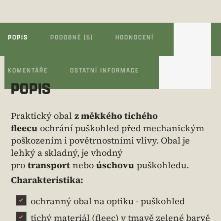
POPIS
PODOBNÉ (6)
HODNOCENÍ
KOMENTÁŘE
OSTATNÍ INFORMACE
POPIS
Praktický obal
z měkkého tichého
fleecu
ochrání puškohled před mechanickým
poškozením i povětrnostními vlivy. Obal je
lehký a skladný, je vhodný
pro
transport
nebo
úschovu
puškohledu.
Charakteristika:
ochranný obal na optiku - puškohled
tichý materiál (fleec) v tmavě zelené barvě