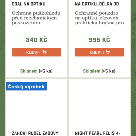
OBAL NA OPTIKU
NA OPTIKU, DÉLKA 30
VYZTUŽENÝ, DÉLKA 38
CM
Ochrana puškohledu
Ochranné pouzdro
CM - ORANŽOVÝ
před mechanickým
na optiku, zároveň
poškozením,
praktická brašna pro
povětrnostními vlivy
přenos drobného...
a...
340 KČ
995 KČ
KOUPIT
KOUPIT
Skladem
(>5 ks)
Skladem
(>5 ks)
Český výrobek
ZÁHOŘÍ RUDEL ZÁDOVÝ
NIGHT PEARL FELIS 4-