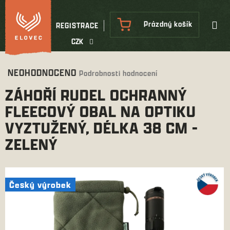
Přejít
na
NÁKUPNÍ
Prázdný košík
REGISTRACE
obsah
KOŠÍK
CZK
Průměrné
NEOHODNOCENO
Podrobnosti hodnocení
hodnocení
ZÁHOŘÍ RUDEL OCHRANNÝ
produktu
je
FLEECOVÝ OBAL NA OPTIKU
0,0
VYZTUŽENÝ, DÉLKA 38 CM -
z
5
ZELENÝ
hvězdiček.
Český výrobek
Český výrobek