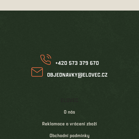
Z
á
p
a
t
í
+420 573 379 670
OBJEDNAVKY@ELOVEC.CZ
ELOVEC
O nás
Reklamace a vrácení zboží
Obchodní podmínky