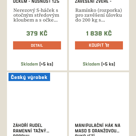
OČKEM - NOSNOST 125
ZAVĚŠENÍ ZVĚŘE -
KG
NOSNOST 200 KG
Nerezový S-háček s
Ramínko (rozporka)
otočným středovým
pro zavěšení úlovku
kloubem a s očkem
do 200 kg s
umožňující
nastavitelnou
uchycení...
roztečí...
379 KČ
1 838 KČ
KOUPIT
DETAIL
Skladem
(>5 ks)
Skladem
(>5 ks)
Český výrobek
ZÁHOŘÍ RUDEL
MANIPULAČNÍ HÁK NA
RAMENNÍ TAŽNÝ
MASO S ORANŽOVOU