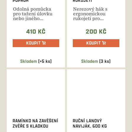
POPRUH
RUKOJETÍ
Odolná pomůcka
Nerezový hák s
pro tažení úlovku
ergonomickou
nebo jiného
rukojetí pro
břemene. Délka
snadnou manipulaci
přizpůsobitelná...
s masem při jeho...
410 KČ
200 KČ
KOUPIT
KOUPIT
Skladem
(>5 ks)
Skladem
(3 ks)
RAMÍNKO NA ZAVĚŠENÍ
RUČNÍ LANOVÝ
ZVĚŘE S KLADKOU
NAVIJÁK, 600 KG