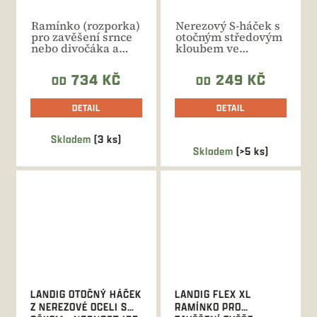
Ramínko (rozporka)
Nerezový S-háček s
pro zavěšení srnce
otočným středovým
nebo divočáka a
kloubem ve
jeho snadné
variantách s různou
zpracování.
nosností...
734 KČ
249 KČ
OD
OD
DETAIL
DETAIL
Skladem
(3 ks)
Průměrné
Skladem
(>5 ks)
hodnocení
produktu
je
5,0
z
5
hvězdiček.
LANDIG OTOČNÝ HÁČEK
LANDIG FLEX XL
Z NEREZOVÉ OCELI S
RAMÍNKO PRO