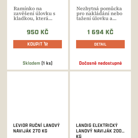
Ramínko na
Nezbytná pomůcka
zavěšení úlovku s
pro nakládání nebo
kladkou, která
tažení úlovku a
výrazně snižuje
jiných břemen s
fyzickou námahu....
tažnou...
950 KČ
1 694 KČ
KOUPIT
DETAIL
Skladem
(1 ks)
Dočasně nedostupné
LEVIOR RUČNÍ LANOVÝ
LANDIG ELEKTRICKÝ
NAVIJÁK 270 KG
LANOVÝ NAVIJÁK 200
KG