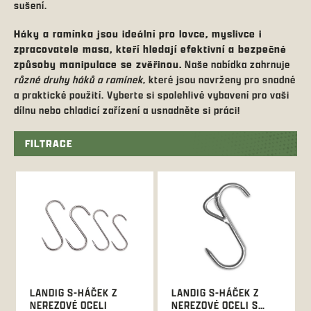
sušení.
Háky a ramínka jsou ideální pro lovce, myslivce i
zpracovatele masa, kteří hledají efektivní a bezpečné
způsoby manipulace se zvěřinou.
Naše nabídka zahrnuje
různé druhy háků a ramínek
, které jsou navrženy pro snadné
a praktické použití. Vyberte si spolehlivé vybavení pro vaši
dílnu nebo chladicí zařízení a usnadněte si práci!
FILTRACE
V
ý
p
i
s
p
r
o
d
LANDIG S-HÁČEK Z
LANDIG S-HÁČEK Z
u
NEREZOVÉ OCELI
NEREZOVÉ OCELI S