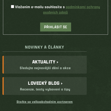
Vložením e-mailu souhlasíte s
podmínkami ochrany
osobních údajů
PŘIHLÁSIT SE
NOVINKY A ČLÁNKY
AKTUALITY ›
Sledujte nejnovější dění a akce
LOVECKÝ BLOG ›
Recenze, testy vybavení a tipy
Staňte se velkoobchodním partnerem