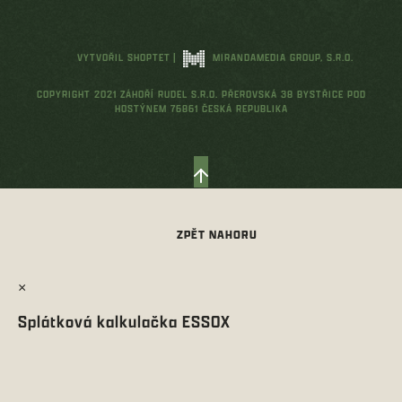
VYTVOŘIL SHOPTET
|
MIRANDAMEDIA GROUP, S.R.O.
COPYRIGHT 2021 ZÁHOŘÍ RUDEL S.R.O. PŘEROVSKÁ 38 BYSTŘICE POD
HOSTÝNEM 76861 ČESKÁ REPUBLIKA
×
Splátková kalkulačka ESSOX