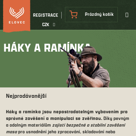
Přejít
na
NÁKUPNÍ
Prázdný košík
REGISTRACE
obsah
KOŠÍK
CZK
HÁKY A RAMÍNKA
Nejprodávanější
Háky a ramínka jsou nepostradatelným vybavením pro
správné zavěšení a manipulaci se zvěřinou.
Díky pevným
a odolným materiálům
zajistí bezpečné a stabilní zavěšení
masa
pro usnadnění jeho zpracování, skladování nebo