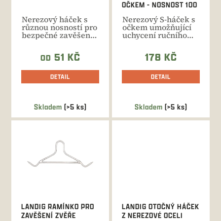
k
OČKEM - NOSNOST 100
t
KG
Nerezový háček s
Nerezový S-háček s
ů
různou nosností pro
očkem umožňující
bezpečné zavěšení
uchycení ručního
zvěřiny do chladící...
nebo elektrického
navijáku.
51 KČ
178 KČ
OD
DETAIL
DETAIL
Skladem
(>5 ks)
Skladem
(>5 ks)
LANDIG RAMÍNKO PRO
LANDIG OTOČNÝ HÁČEK
ZAVĚŠENÍ ZVĚŘE
Z NEREZOVÉ OCELI