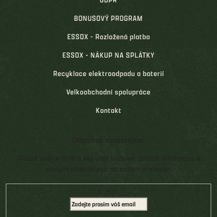
BONUSOVÝ PROGRAM
ESSOX - Rozložená platba
ESSOX - NÁKUP NA SPLÁTKY
Recyklace elektroodpadu a baterií
Velkoobchodní spolupráce
Kontakt
Odebírat newsletter
Vložte svůj e-mail a my vám budeme zasílat informace o
nových produktech na našem e-shopu.
E-mail