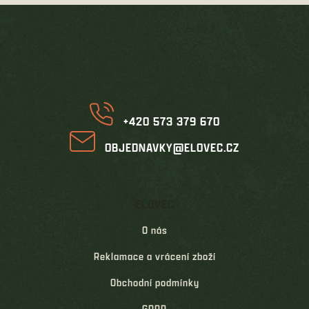
í
í
Z
p
á
r
p
v
k
a
y
t
v
í
ý
p
i
+420 573 379 670
s
u
OBJEDNAVKY@ELOVEC.CZ
ELOVEC
O nás
Reklamace a vrácení zboží
Obchodní podmínky
GDPR