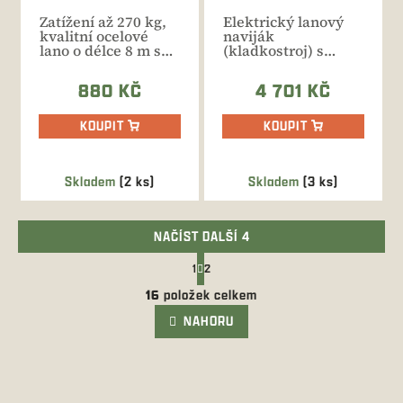
Zatížení až 270 kg,
Elektrický lanový
kvalitní ocelové
naviják
lano o délce 8 m s
(kladkostroj) s
průměrem 4,5
výškou zdvihu 11 m
mm....
a max. nosností...
880 KČ
4 701 KČ
KOUPIT
KOUPIT
Skladem
(2 ks)
Skladem
(3 ks)
NAČÍST DALŠÍ 4
S
1
2
t
O
r
16
položek celkem
v
á
l
NAHORU
n
k
á
o
d
v
a
á
c
n