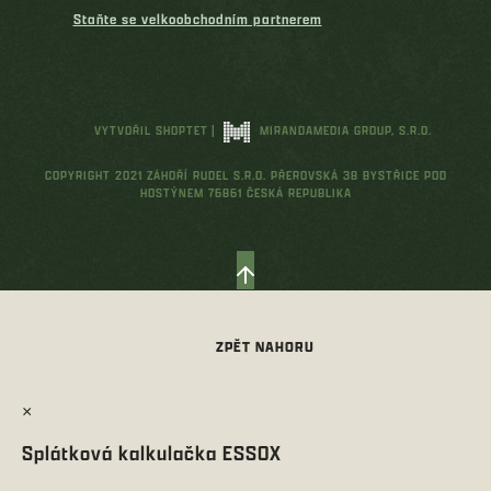
Staňte se velkoobchodním partnerem
VYTVOŘIL SHOPTET
|
MIRANDAMEDIA GROUP, S.R.O.
COPYRIGHT 2021 ZÁHOŘÍ RUDEL S.R.O. PŘEROVSKÁ 38 BYSTŘICE POD
HOSTÝNEM 76861 ČESKÁ REPUBLIKA
×
Splátková kalkulačka ESSOX