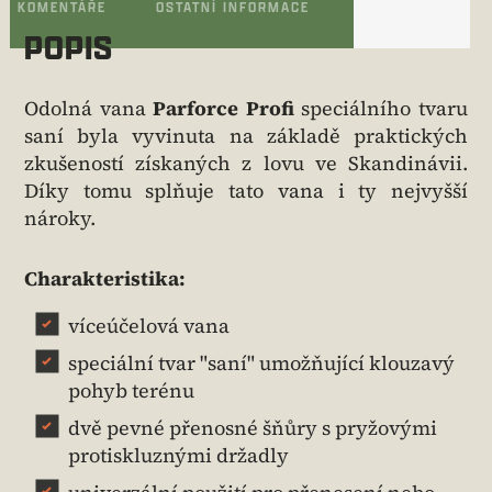
KOMENTÁŘE
OSTATNÍ INFORMACE
POPIS
Odolná vana
Parforce Profi
speciálního tvaru
saní byla vyvinuta na základě praktických
zkušeností získaných z lovu ve Skandinávii.
Díky tomu splňuje tato vana i ty nejvyšší
nároky.
Charakteristika:
víceúčelová vana
speciální tvar "saní" umožňující klouzavý
pohyb terénu
dvě pevné přenosné šňůry s pryžovými
protiskluznými držadly