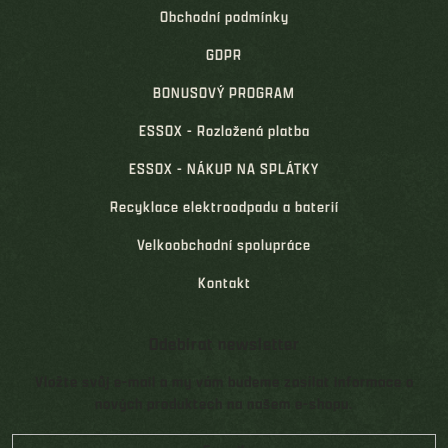
Obchodní podmínky
GDPR
BONUSOVÝ PROGRAM
ESSOX - Rozložená platba
ESSOX - NÁKUP NA SPLÁTKY
Recyklace elektroodpadu a baterií
Velkoobchodní spolupráce
Kontakt
Odebírat newsletter
Vložte svůj e-mail a my vám budeme zasílat informace o
nových produktech na našem e-shopu.