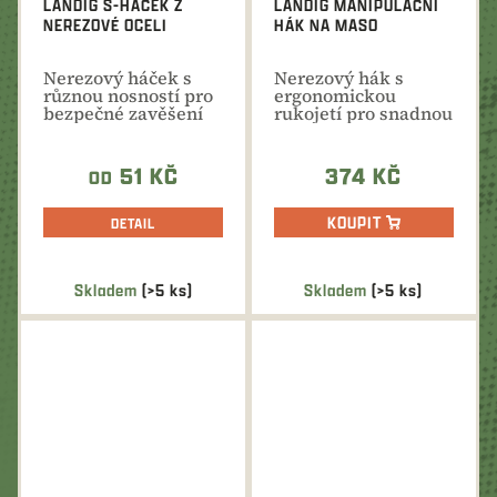
LANDIG S-HÁČEK Z
LANDIG MANIPULAČNÍ
NEREZOVÉ OCELI
HÁK NA MASO
Nerezový háček s
Nerezový hák s
různou nosností pro
ergonomickou
bezpečné zavěšení
rukojetí pro snadnou
zvěřiny do chladící...
manipulaci s masem
při jeho...
51 KČ
374 KČ
OD
KOUPIT
DETAIL
Skladem
(>5 ks)
Skladem
(>5 ks)