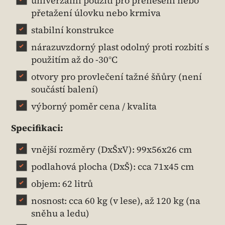
univerzální použití pro přenesení nebo
přetažení úlovku nebo krmiva
stabilní konstrukce
nárazuvzdorný plast odolný proti rozbití s
použitím až do -30°C
otvory pro provlečení tažné šňůry (není
součástí balení)
výborný poměr cena / kvalita
Specifikaci:
vnější rozměry (DxŠxV): 99x56x26 cm
podlahová plocha (DxŠ): cca 71x45 cm
objem: 62 litrů
nosnost: cca 60 kg (v lese), až 120 kg (na
sněhu a ledu)