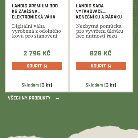
LANDIG PREMIUM 300
LANDIG SADA
KG ZÁVĚSNÁ
VYTAHOVAČE
ELEKTRONICKÁ VÁHA
KONEČNÍKU A PÁRÁKU
Digitální váha
Nezbytná pomůcka
vyrobená z odolného
pro vyvržení úlovku
kovu pro stanovení
bez nutnosti řezu
hmotnosti až do 300
zámku. Praktický
kg.
párák...
2 796 KČ
828 KČ
KOUPIT
KOUPIT
Skladem
(3 ks)
Skladem
(3 ks)
VŠECHNY PRODUKTY