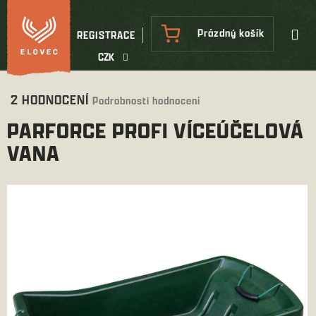
Přejít
na
NÁKUPNÍ
Prázdný košík
REGISTRACE
obsah
KOŠÍK
CZK
Průměrné
2 HODNOCENÍ
Podrobnosti hodnocení
hodnocení
PARFORCE PROFI VÍCEÚČELOVÁ
produktu
je
VANA
5,0
z
5
hvězdiček.