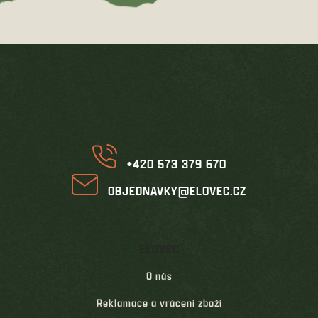
Z
á
p
a
t
í
+420 573 379 670
OBJEDNAVKY@ELOVEC.CZ
ELOVEC
O nás
Reklamace a vrácení zboží