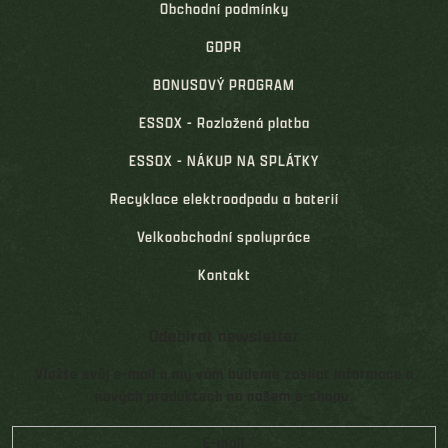
Obchodní podmínky
GDPR
BONUSOVÝ PROGRAM
ESSOX - Rozložená platba
ESSOX - NÁKUP NA SPLÁTKY
Recyklace elektroodpadu a baterií
Velkoobchodní spolupráce
Kontakt
Odebírat newsletter
Vložte svůj e-mail a my vám budeme zasílat informace o
nových produktech na našem e-shopu.
E-mail