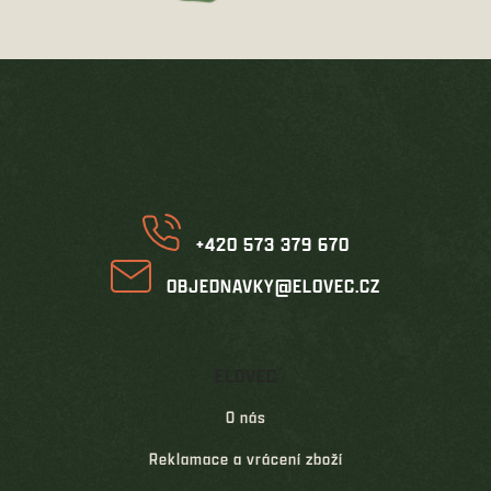
Z
á
p
a
t
í
+420 573 379 670
OBJEDNAVKY@ELOVEC.CZ
ELOVEC
O nás
Reklamace a vrácení zboží