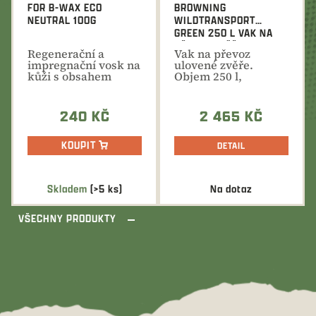
FOR B-WAX ECO
BROWNING
NEUTRAL 100G
WILDTRANSPORT
GREEN 250 L VAK NA
PŘEVOZ ZVĚŘE
Regenerační a
Vak na převoz
impregnační vosk na
ulovené zvěře.
kůži s obsahem
Objem 250 l,
včelího,
robustní voděodolný
lanolinového a...
materiál,...
240 KČ
2 465 KČ
KOUPIT
DETAIL
Skladem
(>5 ks)
Na dotaz
VŠECHNY PRODUKTY