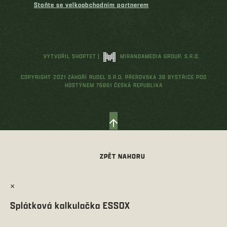
Staňte se velkoobchodním partnerem
VYTVOŘIL SHOPTET
|
MIRANDAMEDIA GROUP, S.R.O.
COPYRIGHT 2021 ZÁHOŘÍ RUDEL S.R.O. PŘEROVSKÁ 38 BYSTŘICE POD
HOSTÝNEM 76861 ČESKÁ REPUBLIKA
×
Splátková kalkulačka ESSOX