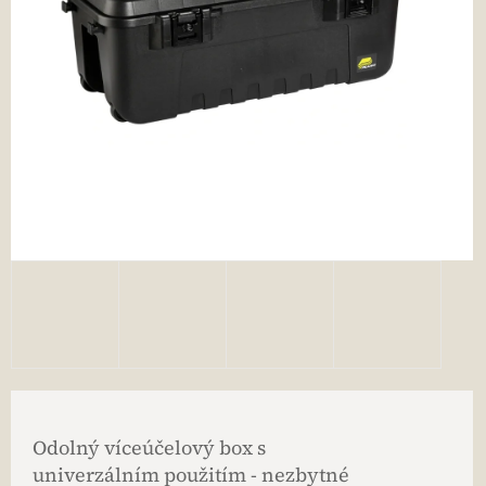
Odolný víceúčelový box s
univerzálním použitím - nezbytné