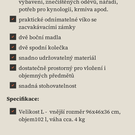
vybavení, znečištěných oděvů, nářadí,
potřeb pro kynologii, krmiva apod.
praktické odnímatelné víko se
zacvakávacími zámky
dvě boční madla
dvě spodní kolečka
snadno udržovatelný materiál
dostatečně prostorný pro vložení i
objemných předmětů
snadná stohovatelnost
Specifikace:
Velikost L - vnější rozměr 96x46x36 cm,
objem102 l, váha cca. 4 kg