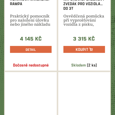
RAMPA
ZVEDÁK PRO VOZIDLA
DO 3T
Praktický pomocník
Osvědčená pomůcka
pro naložení úlovku
při vyprošťování
nebo jiného nákladu
vozidla z písku,
na místo určení.
sněhu nebo bláta s...
4 145 KČ
3 315 KČ
KOUPIT
DETAIL
Dočasně nedostupné
Skladem
(2 ks)