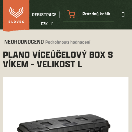
Přejít
na
NÁKUPNÍ
Prázdný košík
REGISTRACE
obsah
KOŠÍK
CZK
Průměrné
NEOHODNOCENO
Podrobnosti hodnocení
hodnocení
PLANO VÍCEÚČELOVÝ BOX S
produktu
je
VÍKEM - VELIKOST L
0,0
z
5
hvězdiček.