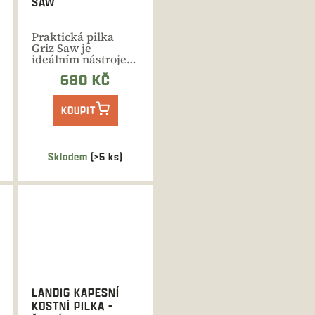
SAW
Praktická pilka
Griz Saw je
ideálním nástrojem
pro řezání a úpravu
680 KČ
kostí,...
KOUPIT
Skladem
(>5 ks)
LANDIG KAPESNÍ
KOSTNÍ PILKA -