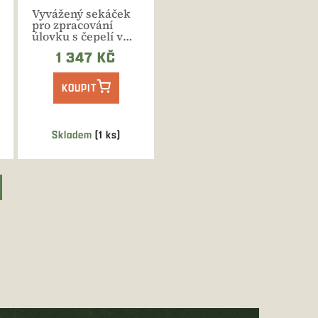
Vyvážený sekáček
pro zpracování
úlovku s čepelí v
délce 20 cm a
1 347 KČ
hygienickou...
KOUPIT
Skladem
(1 ks)