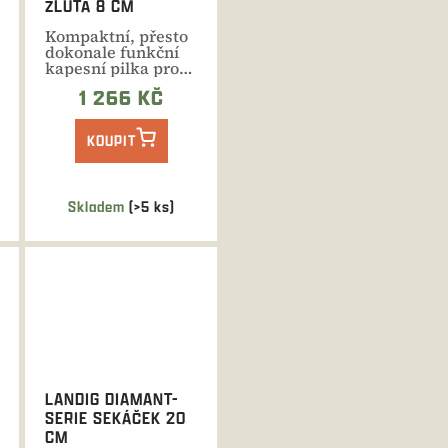
ŽLUTÁ 8 CM
Kompaktní, přesto
dokonale funkční
kapesní pilka pro
přerušení zámku
1 266 KČ
nebo...
KOUPIT
Skladem
(>5 ks)
LANDIG DIAMANT-
SERIE SEKÁČEK 20
CM