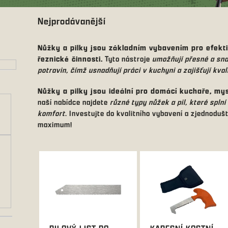
Nejprodávanější
Nůžky a pilky jsou základním vybavením pro efekti
řeznické činnosti.
Tyto nástroje
umožňují přesné a sna
potravin, čímž usnadňují práci v kuchyni a zajišťují kval
Nůžky a pilky jsou ideální pro domácí kuchaře, mysl
naší nabídce najdete
různé typy nůžek a pil, které spln
komfort
. Investujte do kvalitního vybavení a zjednodu
maximum!
V
ý
p
i
s
p
r