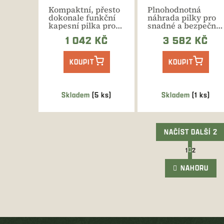
Kompaktní, přesto
Plnohodnotná
dokonale funkční
náhrada pilky pro
kapesní pilka pro
snadné a bezpečné
přerušení zámku
zlomení švu zámku
1 042 KČ
3 582 KČ
nebo...
a...
KOUPIT
KOUPIT
Skladem
(5 ks)
Skladem
(1 ks)
NAČÍST DALŠÍ 2
S
1
2
t
O
r
v
NAHORU
á
l
n
á
k
d
o
a
v
c
á
í
n