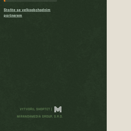
Staňte se velkoobchodním
partnerem
VYTVOŘIL SHOPTET
|
MIRANDAMEDIA GROUP, S.R.O.