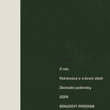
á
p
a
t
í
ELOVEC
O nás
Reklamace a vrácení zboží
Obchodní podmínky
GDPR
BONUSOVÝ PROGRAM