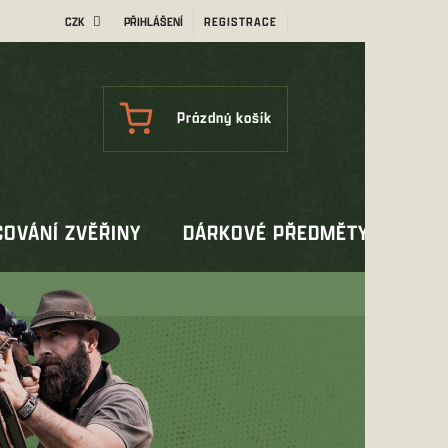
CZK
PŘIHLÁŠENÍ
REGISTRACE
NÁKUPNÍ
Prázdný košík
KOŠÍK
OVÁNÍ ZVĚŘINY
DÁRKOVÉ PŘEDMĚTY
OUT