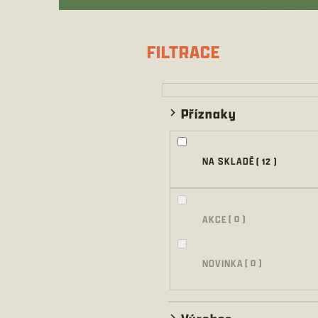
P
o
s
FILTRACE
t
r
a
n
Příznaky
n
í
p
NA SKLADĚ
12
a
n
e
l
AKCE
0
NOVINKA
0