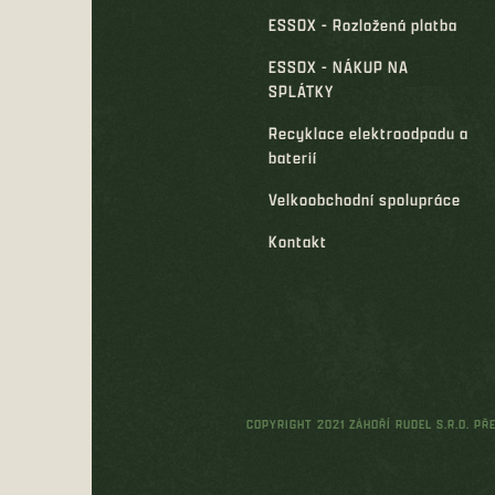
ESSOX - Rozložená platba
ESSOX - NÁKUP NA
SPLÁTKY
Recyklace elektroodpadu a
baterií
Velkoobchodní spolupráce
Kontakt
COPYRIGHT 2021 ZÁHOŘÍ RUDEL S.R.O. P