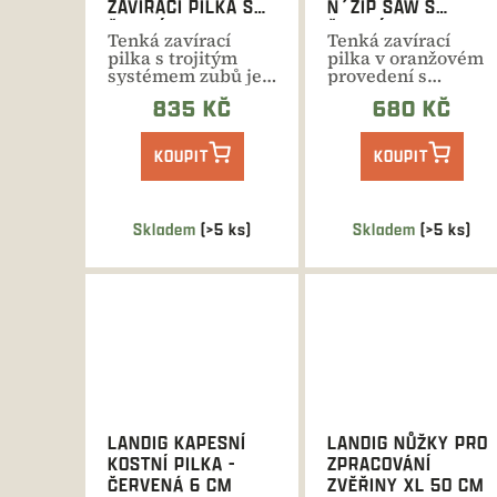
ZAVÍRACÍ PILKA S
N´ZIP SAW S
ČEPELÍ 7"
ČEPELÍ 4,4"
Tenká zavírací
Tenká zavírací
pilka s trojitým
pilka v oranžovém
systémem zubů je
provedení s
ideálním
kapesním klipem a
835 KČ
680 KČ
společníkem na...
nylonovým...
KOUPIT
KOUPIT
Skladem
(>5 ks)
Skladem
(>5 ks)
LANDIG KAPESNÍ
LANDIG NŮŽKY PRO
KOSTNÍ PILKA -
ZPRACOVÁNÍ
ČERVENÁ 6 CM
ZVĚŘINY XL 50 CM