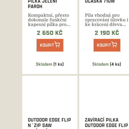
PILKA JELENÍ
OCASKA 710W
PAROH
Kompaktní, přesto
Pila vhodná pro
dokonale funkční
zpracování úlovku i
kapesní pilka pro
ke krácení dřeva
přerušení zámku
nebo ořezávání
2 650 KČ
2 190 KČ
nebo...
větví...
KOUPIT
KOUPIT
Skladem
(1 ks)
Skladem
(4 ks)
OUTDOOR EDGE FLIP
ZAVÍRACÍ PILKA
N´ZIP SAW
OUTDOOR EDGE FLIP