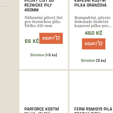
PILOVÝ LIST DO
KAPESNÍ KOSTNÍ
o
ŘEZNICKÉ PILY
PILKA ORANŽOVÁ
d
450MM
u
Náhradní pilový list
Kompaktní, přesto
k
pro řeznickou pilu.
dokonale funkční
t
Délka 450 mm
kapesní pilka pro
přerušení zámku
ů
460 KČ
nebo...
KOUPIT
55 KČ
KOUPIT
Skladem
(>5 ks)
Skladem
(3 ks)
PARFORCE KOSTNÍ
FERM RSM1019 PILA