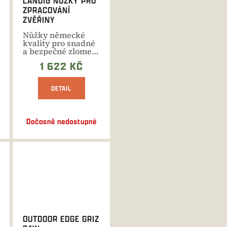
LANDIG NŮŽKY PRO
ZPRACOVÁNÍ
ZVĚŘINY
Nůžky německé
kvality pro snadné
a bezpečné zlomení
švu zámku a
1 622 KČ
rozbourání...
DETAIL
Dočasně nedostupné
OUTDOOR EDGE GRIZ