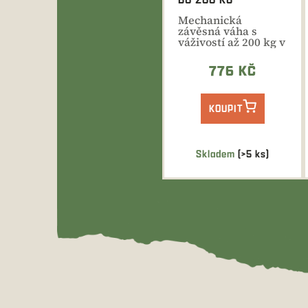
Mechanická
závěsná váha s
váživostí až 200 kg v
krocích po 1 kg.
Kompaktní...
776 KČ
KOUPIT
Skladem
(>5 ks)