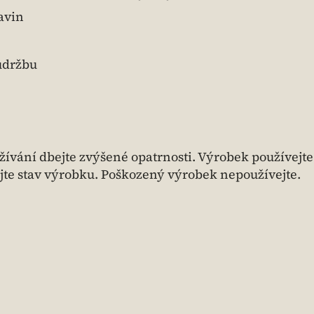
avin
údržbu
užívání dbejte zvýšené opatrnosti. Výrobek používejt
jte stav výrobku. Poškozený výrobek nepoužívejte.