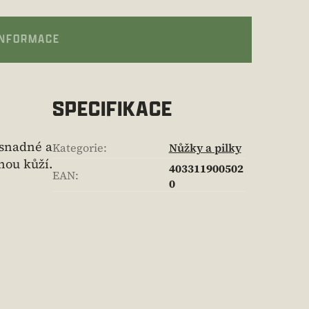
INFORMACE
SPECIFIKACE
 snadné a
Kategorie
:
Nůžky a pilky
nou kůží.
403311900502
EAN
:
0