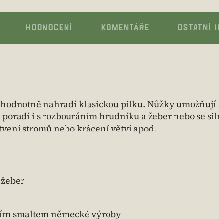
HODNOCENÍ
KOMENTÁŘE
OSTATNÍ 
ohodnotně nahradí klasickou pilku. Nůžky umožňují
poradí i s rozbouráním hrudníku a žeber nebo se sil
tvení stromů nebo krácení větví apod.
 žeber
lním smaltem německé výroby