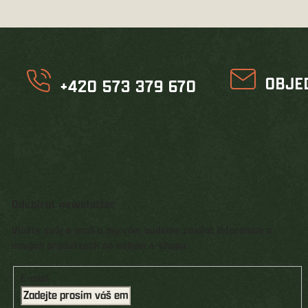
OBJE
+420 573 379 670
Odebírat newsletter
Vložte svůj e-mail a my vám budeme zasílat informace o
nových produktech na našem e-shopu.
E-mail