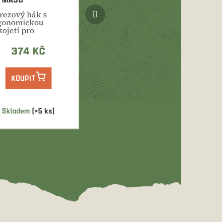
Další
rezový hák s
produkt
gonomickou
kojetí pro
adnou manipulaci
masem při jeho...
374 KČ
KOUPIT
Skladem
(>5 ks)