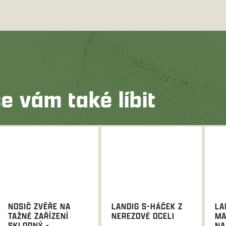
e vám také líbit
NOSIČ ZVĚŘE NA
LANDIG S-HÁČEK Z
LA
TAŽNÉ ZAŘÍZENÍ
NEREZOVÉ OCELI
MA
SKLOPNÝ -
NA