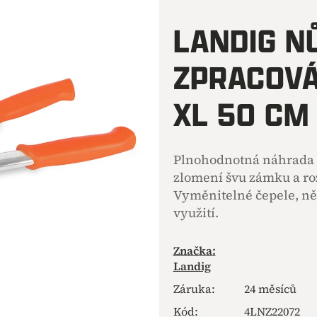
hodnocení
produktu
LANDIG N
je
0,0
ZPRACOVÁ
z
5
hvězdiček.
XL 50 CM
Plnohodnotná náhrada 
zlomení švu zámku a ro
Vyměnitelné čepele, ně
využití.
Značka:
Landig
Záruka
:
24 měsíců
Kód:
4LNZ22072