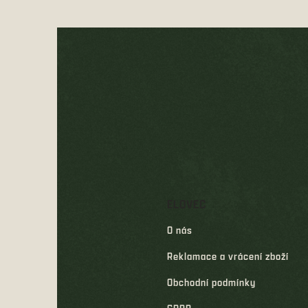
Z
á
p
a
t
í
ELOVEC
O nás
Reklamace a vrácení zboží
Obchodní podmínky