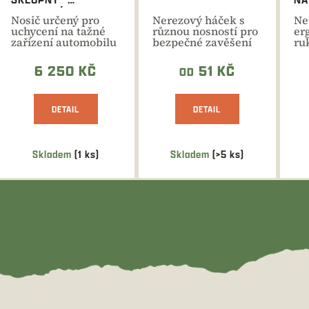
UCHYCENÍ NA
Nosič určený pro
Nerezový háček s
Ne
ŠROUBOVÝ DRŽÁK
uchycení na tažné
různou nosností pro
er
zařízení automobilu
bezpečné zavěšení
ru
pomocí
zvěřiny do chladící...
sn
šroubového...
s 
6 250 KČ
51 KČ
OD
DETAIL
DETAIL
Skladem
(1 ks)
Skladem
(>5 ks)