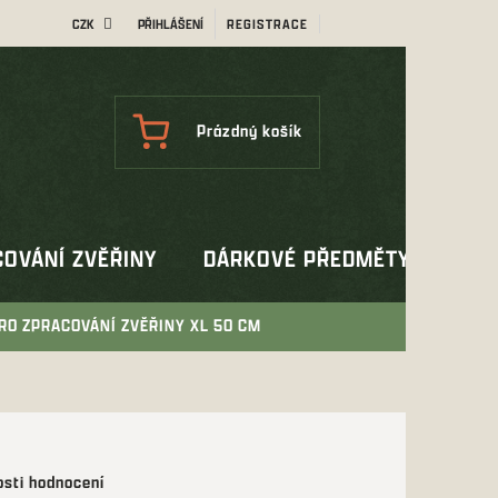
CZK
PŘIHLÁŠENÍ
REGISTRACE
NÁKUPNÍ
Prázdný košík
KOŠÍK
OVÁNÍ ZVĚŘINY
DÁRKOVÉ PŘEDMĚTY
OUT
RO ZPRACOVÁNÍ ZVĚŘINY XL 50 CM
sti hodnocení