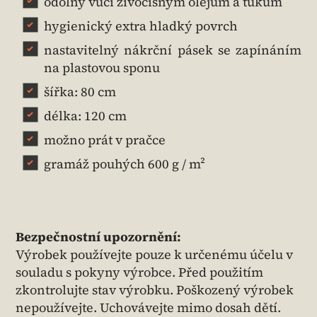
odolný vůči živočišným olejům a tukům
hygienický extra hladký povrch
nastavitelný nákrční pásek se zapínáním
na plastovou sponu
šířka: 80 cm
délka: 120 cm
možno prát v pračce
gramáž pouhých 600 g / m²
Bezpečnostní upozornění:
Výrobek používejte pouze k určenému účelu v
souladu s pokyny výrobce. Před použitím
zkontrolujte stav výrobku. Poškozený výrobek
nepoužívejte. Uchovávejte mimo dosah dětí.