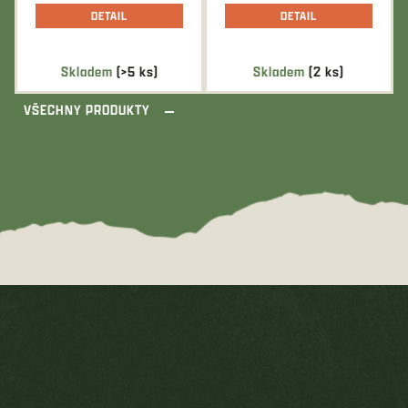
DETAIL
DETAIL
Skladem
(>5 ks)
Skladem
(2 ks)
VŠECHNY PRODUKTY
Z
á
p
a
t
í