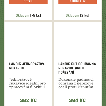
KOUPIT
DETAIL
Skladem
(>5 ks)
Skladem
(2 ks)
LANDIG JEDNORÁZOVÉ
LANDIG CUT OCHRANNÁ
RUKAVICE
RUKAVICE PROTI
POŘEZÁNÍ
Jednorázové
Dokonale padnoucí
rukavice ideální pro
ochrana z nerezové
zpracování úlovku i
oceli proti říznutím
masa. Dokonalá
nožem při...
ochrana...
382 KČ
394 KČ