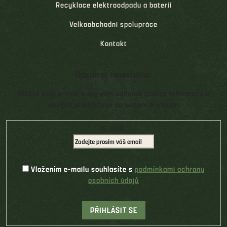
Recyklace elektroodpadu a baterií
Velkoobchodní spolupráce
Kontakt
Odebírat newsletter
Vložte svůj e-mail a my vám budeme zasílat informace o
nových produktech na našem e-shopu.
E-mail
Vložením e-mailu souhlasíte s
podmínkami ochrany
osobních údajů
PŘIHLÁSIT SE