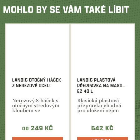
MOHLO BY SE VÁM TAKÉ LÍBIT
LANDIG OTOČNÝ HÁČEK
LANDIG PLASTOVÁ
Z NEREZOVÉ OCELI
PŘEPRAVKA NA MASO
E2 40 L
Nerezový S-háček s
Klasická plastová
otočným středovým
přepravka vhodná
kloubem ve
pro uložení nejen
variantách s různou
masa do chladících...
nosností...
249 KČ
642 KČ
OD