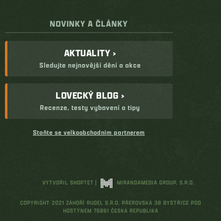
NOVINKY A ČLÁNKY
AKTUALITY ›
Sledujte nejnovější dění a akce
LOVECKÝ BLOG ›
Recenze, testy vybavení a tipy
Staňte se velkoobchodním partnerem
VYTVOŘIL SHOPTET
|
MIRANDAMEDIA GROUP, S.R.O.
COPYRIGHT 2021 ZÁHOŘÍ RUDEL S.R.O. PŘEROVSKÁ 38 BYSTŘICE POD
HOSTÝNEM 76861 ČESKÁ REPUBLIKA