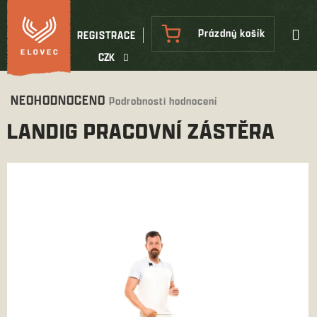
Přejít
na
NÁKUPNÍ
Prázdný košík
REGISTRACE
obsah
KOŠÍK
CZK
Průměrné
NEOHODNOCENO
Podrobnosti hodnocení
hodnocení
LANDIG PRACOVNÍ ZÁSTĚRA
produktu
je
0,0
z
5
hvězdiček.