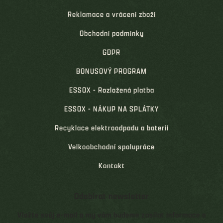
Reklamace a vrácení zboží
Obchodní podmínky
GDPR
BONUSOVÝ PROGRAM
ESSOX - Rozložená platba
ESSOX - NÁKUP NA SPLÁTKY
Recyklace elektroodpadu a baterií
Velkoobchodní spolupráce
Kontakt
Odebírat newsletter
Vložte svůj e-mail a my vám budeme zasílat informace o