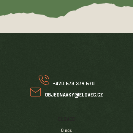
Z
á
p
a
t
í
+420 573 379 670
OBJEDNAVKY@ELOVEC.CZ
ELOVEC
O nás