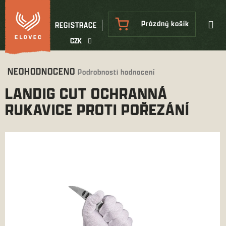
Přejít
na
NÁKUPNÍ
Prázdný košík
REGISTRACE
obsah
KOŠÍK
CZK
Průměrné
NEOHODNOCENO
Podrobnosti hodnocení
hodnocení
LANDIG CUT OCHRANNÁ
produktu
je
RUKAVICE PROTI POŘEZÁNÍ
0,0
z
5
hvězdiček.