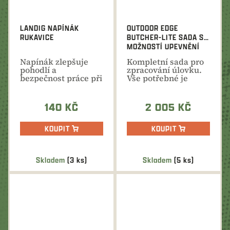
LANDIG NAPÍNÁK
OUTDOOR EDGE
RUKAVICE
BUTCHER-LITE SADA S
MOŽNOSTÍ UPEVNĚNÍ
NA OPASEK
Napínák zlepšuje
Kompletní sada pro
pohodlí a
zpracování úlovku.
bezpečnost práce při
Vše potřebné je
používání
přehledně uloženo
neprůřezných...
v...
140 KČ
2 005 KČ
KOUPIT
KOUPIT
Skladem
(3 ks)
Skladem
(5 ks)