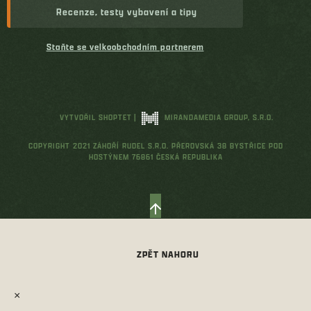
Recenze, testy vybavení a tipy
Staňte se velkoobchodním partnerem
VYTVOŘIL SHOPTET
|
MIRANDAMEDIA GROUP, S.R.O.
COPYRIGHT 2021 ZÁHOŘÍ RUDEL S.R.O. PŘEROVSKÁ 38 BYSTŘICE POD
HOSTÝNEM 76861 ČESKÁ REPUBLIKA
×