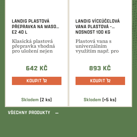
LANDIG PLASTOVÁ
LANDIG VÍCEÚČELOVÁ
PŘEPRAVKA NA MASO
VANA PLASTOVÁ -
E2 40 L
NOSNOST 100 KG
Klasická plastová
Plastová vana s
přepravka vhodná
univerzálním
pro uložení nejen
využitím např. pro
masa do chladících...
převoz nebo
skladování...
642 KČ
893 KČ
KOUPIT
KOUPIT
Skladem
(2 ks)
Skladem
(>5 ks)
VŠECHNY PRODUKTY