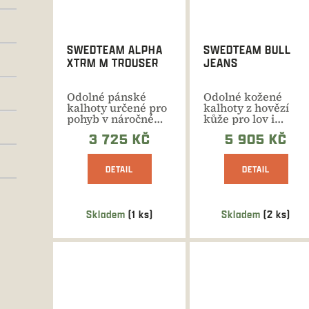
SWEDTEAM ALPHA
SWEDTEAM BULL
XTRM M TROUSER
JEANS
Odolné pánské
Odolné kožené
kalhoty určené pro
kalhoty z hovězí
pohyb v náročném
kůže pro lov i
terénu.
volnočasové
3 725 KČ
5 905 KČ
Rychleschnoucí...
aktivity po celý...
DETAIL
DETAIL
Skladem
(1 ks)
Skladem
(2 ks)