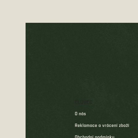
Z
á
p
a
t
í
ELOVEC
O nás
Reklamace a vrácení zboží
Obchodní podmínky