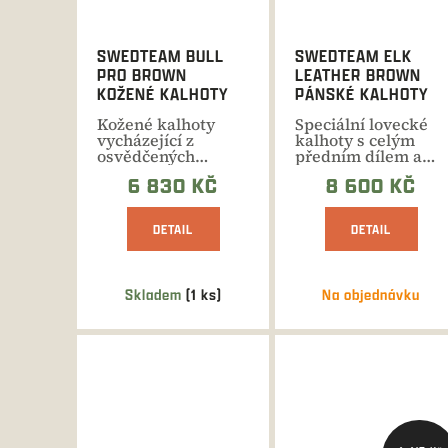
SWEDTEAM BULL
SWEDTEAM ELK
PRO BROWN
LEATHER BROWN
KOŽENÉ KALHOTY
PÁNSKÉ KALHOTY
Kožené kalhoty
Speciální lovecké
vycházející z
kalhoty s celým
osvědčených
předním dílem a
modelů.
sedem vyztuženým
6 830 KČ
8 600 KČ
Nastavitelný pas,...
pravou...
DETAIL
DETAIL
Skladem
(1 ks)
Na objednávku