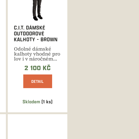
C.I.T. DÁMSKÉ
OUTDOOROVÉ
KALHOTY - BROWN
Odolné dámské
kalhoty vhodné pro
lov i v náročném
terénu, vycházky
2 100 KČ
do...
DETAIL
Skladem
(1 ks)