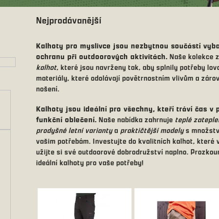
Nejprodávanější
Kalhoty pro myslivce jsou nezbytnou součástí vybav
ochranu při outdoorových aktivitách.
Naše kolekce z
kalhot
, které jsou navrženy tak, aby splnily potřeby lo
materiály, které odolávají povětrnostním vlivům a záro
nošení.
Kalhoty jsou ideální pro všechny, kteří tráví čas v 
funkční oblečení.
Naše nabídka zahrnuje
teplé zateple
prodyšné letní varianty
a
praktičtější modely
s množstv
vašim potřebám. Investujte do kvalitních kalhot, které
užijte si své outdoorové dobrodružství naplno. Prozkou
ideální kalhoty pro vaše potřeby!
V
ý
p