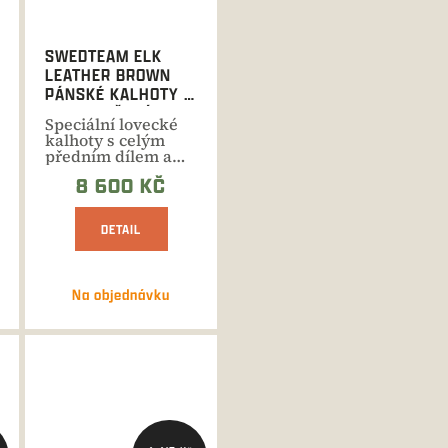
SWEDTEAM ELK
LEATHER BROWN
PÁNSKÉ KALHOTY -
PRODLOUŽENÁ
Speciální lovecké
DÉLKA
kalhoty s celým
předním dílem a
sedem vyztuženým
8 600 KČ
pravou...
DETAIL
Na objednávku