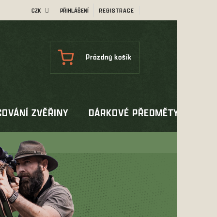
CZK
PŘIHLÁŠENÍ
REGISTRACE
NÁKUPNÍ
Prázdný košík
KOŠÍK
OVÁNÍ ZVĚŘINY
DÁRKOVÉ PŘEDMĚTY
OUT