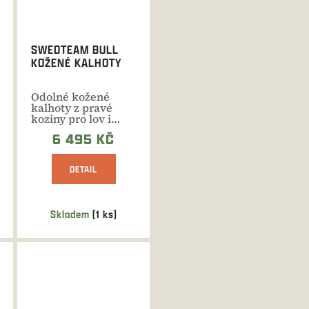
SWEDTEAM BULL
KOŽENÉ KALHOTY
Odolné kožené
kalhoty z pravé
koziny pro lov i
volnočasové
6 495 KČ
aktivity po celý...
DETAIL
Skladem
(1 ks)