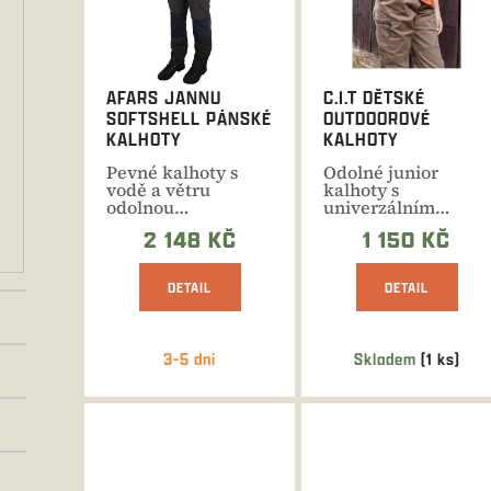
i
s
p
r
AFARS JANNU
C.I.T DĚTSKÉ
o
SOFTSHELL PÁNSKÉ
OUTDOOROVÉ
d
KALHOTY
KALHOTY
u
Pevné kalhoty s
Odolné junior
k
vodě a větru
kalhoty s
t
odolnou
univerzálním
membránou pro lov
využitím pro
ů
2 148 KČ
1 150 KČ
i ostatní
vycházky do
volnočasové...
přírody i běžné...
DETAIL
DETAIL
3-5 dní
Skladem
(1 ks)