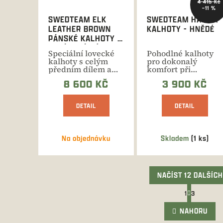
4 415 Kč
–11 %
SWEDTEAM ELK
SWEDTEAM HAMRA
LEATHER BROWN
KALHOTY - HNĚDÉ
PÁNSKÉ KALHOTY -
ZKRÁCENÁ DÉLKA
Speciální lovecké
Pohodlné kalhoty
kalhoty s celým
pro dokonalý
předním dílem a
komfort při
sedem vyztuženým
aktivním lovu.
8 600 KČ
3 900 KČ
pravou...
DETAIL
DETAIL
Na objednávku
Skladem
(1 ks)
NAČÍST 12 DALŠÍCH
S
1
3
t
O
r
v
NAHORU
á
l
n