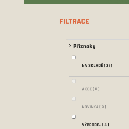
P
o
s
FILTRACE
t
r
a
n
Příznaky
n
í
p
NA SKLADĚ
31
a
n
e
l
AKCE
0
NOVINKA
0
VÝPRODEJ
4