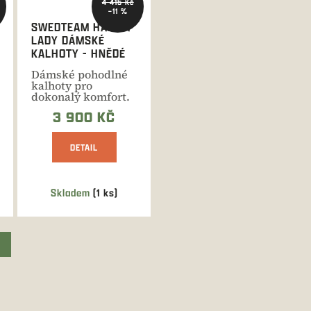
4 415 Kč
–11 %
SWEDTEAM HAMRA
LADY DÁMSKÉ
KALHOTY - HNĚDÉ
Dámské pohodlné
kalhoty pro
dokonalý komfort.
3 900 KČ
DETAIL
Skladem
(1 ks)