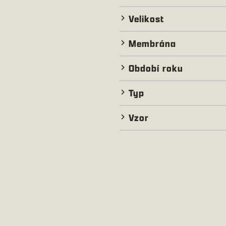
Velikost
Membrána
Období roku
Typ
Vzor