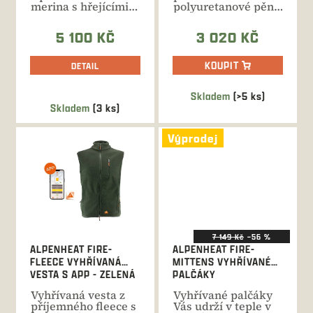
merina s hřejícími
polyuretanové pěny.
vlákny pod prsty...
Nabíjecí baterie s
dobou...
5 100 KČ
3 020 KČ
KOUPIT
DETAIL
Skladem
(>5 ks)
Průměrné
Skladem
(3 ks)
hodnocení
produktu
Výprodej
je
5,0
z
5
hvězdiček.
7 149 Kč
–56 %
ALPENHEAT FIRE-
ALPENHEAT FIRE-
FLEECE VYHŘÍVANÁ
MITTENS VYHŘÍVANÉ
VESTA S APP - ZELENÁ
PALČÁKY
Vyhřívaná vesta z
Vyhřívané palčáky
příjemného fleece s
Vás udrží v teple v