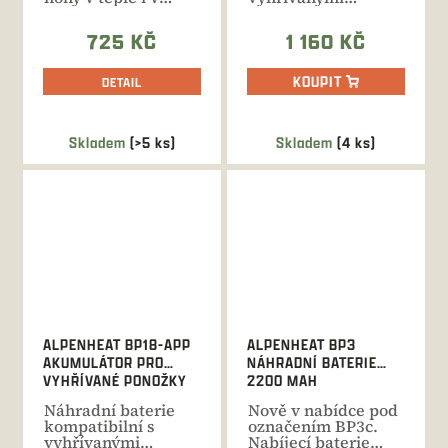
náročných
ponožkami s
zimních...
dálkovým...
725 KČ
1 160 KČ
KOUPIT
DETAIL
Skladem
(>5 ks)
Skladem
(4 ks)
ALPENHEAT BP18-APP
ALPENHEAT BP3
AKUMULÁTOR PRO
NÁHRADNÍ BATERIE
VYHŘÍVANÉ PONOŽKY
2200 MAH
Náhradní baterie
Nově v nabídce pod
kompatibilní s
označením BP3c.
vyhřívanými
Nabíjecí baterie