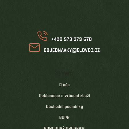
r
p
v
k
a
y
t
v
í
ý
p
i
+420 573 379 670
s
u
OBJEDNAVKY@ELOVEC.CZ
ELOVEC
O nás
Reklamace a vrácení zboží
Obchodní podmínky
GDPR
BONUSOVÝ PROGRAM