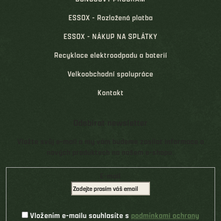
ESSOX - Rozložená platba
ESSOX - NÁKUP NA SPLÁTKY
Recyklace elektroodpadu a baterií
Velkoobchodní spolupráce
Kontakt
Odebírat newsletter
Vložte svůj e-mail a my vám budeme zasílat informace o
nových produktech na našem e-shopu.
E-mail
Vložením e-mailu souhlasíte s
podmínkami ochrany