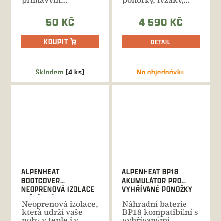
přilnavým
pohorky, lyžáky,
povrchem. Doba
rukavice, helmu i
výhřevu až 12
ostatní...
50 KČ
4 590 KČ
hodin....
KOUPIT
DETAIL
Skladem
(4 ks)
Na objednávku
ALPENHEAT
ALPENHEAT BP18
BOOTCOVER
AKUMULÁTOR PRO
NEOPRENOVÁ IZOLACE
VYHŘÍVANÉ PONOŽKY
LYŽAŘSKÝCH BOT
TYPU AJ26-RC
Neoprenová izolace,
Náhradní baterie
která udrží vaše
BP18 kompatibilní s
nohy v teple i v
vyhřívanými