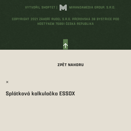
VYTVOŘIL SHOPTET
|
MIRANDAMEDIA GROUP, S.R.O.
COPYRIGHT 2021 ZÁHOŘÍ RUDEL S.R.O. PŘEROVSKÁ 38 BYSTŘICE POD
HOSTÝNEM 76861 ČESKÁ REPUBLIKA
×
Splátková kalkulačka ESSOX