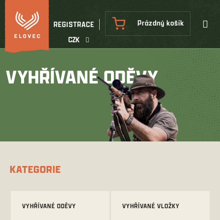
Přejít
na
NÁKUPNÍ
Prázdný košík
REGISTRACE
obsah
KOŠÍK
CZK
VYHŘÍVANÉ ODĚVY
KATEGORIE
VYHŘÍVANÉ ODĚVY
VYHŘÍVANÉ VLOŽKY