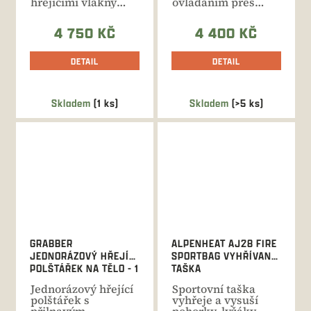
hřejícími vlákny
ovládáním přes
lemující prsty a na
APP. Integrovaný...
hřbetu...
4 750 KČ
4 400 KČ
DETAIL
DETAIL
Skladem
(1 ks)
Skladem
(>5 ks)
GRABBER
ALPENHEAT AJ28 FIRE
JEDNORÁZOVÝ HŘEJÍCÍ
SPORTBAG VYHŘÍVANÁ
POLŠTÁŘEK NA TĚLO - 1
TAŠKA
KUS
Jednorázový hřející
Sportovní taška
polštářek s
vyhřeje a vysuší