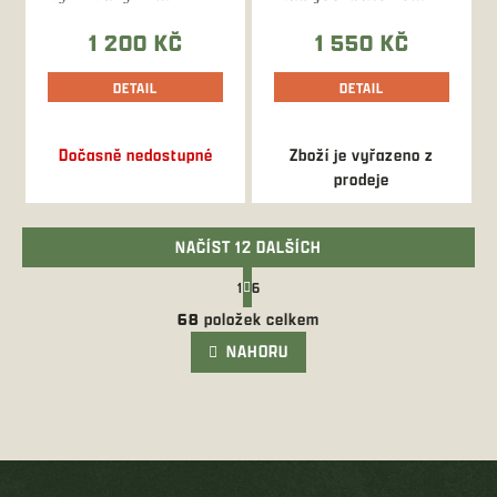
ponožkami typu
kompatibilní s...
AJ19, AJ21, AJ22,...
1 200 KČ
1 550 KČ
DETAIL
DETAIL
Dočasně nedostupné
Zboží je vyřazeno z
prodeje
NAČÍST 12 DALŠÍCH
S
1
6
t
O
r
68
položek celkem
v
á
l
NAHORU
n
k
á
o
d
v
a
á
c
n
í
í
Z
p
á