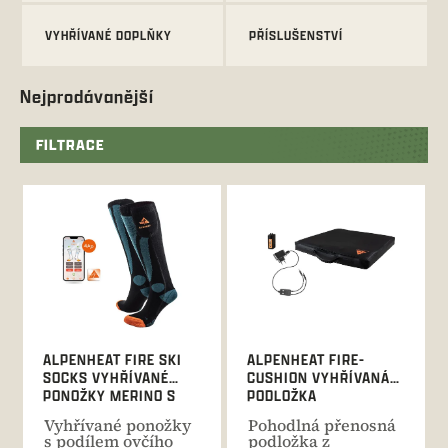
VYHŘÍVANÉ DOPLŇKY
PŘÍSLUŠENSTVÍ
Nejprodávanější
FILTRACE
V
ý
p
i
s
p
r
o
d
ALPENHEAT FIRE SKI
ALPENHEAT FIRE-
u
SOCKS VYHŘÍVANÉ
CUSHION VYHŘÍVANÁ
k
PONOŽKY MERINO S
PODLOŽKA
t
APP
Vyhřívané ponožky
Pohodlná přenosná
ů
s podílem ovčího
podložka z