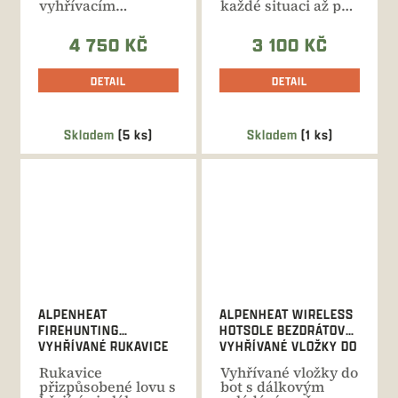
vyhřívacím
každé situaci až po
systémem v oblasti
dobu 5 hodin
zad a...
4 750 KČ
3 100 KČ
DETAIL
DETAIL
Skladem
(5 ks)
Skladem
(1 ks)
ALPENHEAT
ALPENHEAT WIRELESS
FIREHUNTING
HOTSOLE BEZDRÁTOVÉ
VYHŘÍVANÉ RUKAVICE
VYHŘÍVANÉ VLOŽKY DO
OBUVI S APP
Rukavice
Vyhřívané vložky do
přizpůsobené lovu s
bot s dálkovým