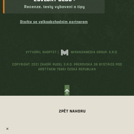
Recenze, testy vybavení a tipy
Staňte se velkoobchodním partnerem
VYTVOŘIL SHOPTET
|
MIRANDAMEDIA GROUP, S.R.O.
COPYRIGHT 2021 ZÁHOŘÍ RUDEL S.R.O. PŘEROVSKÁ 38 BYSTŘICE POD
HOSTÝNEM 76861 ČESKÁ REPUBLIKA
×