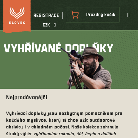
Přejít
na
NÁKUPNÍ
Prázdný košík
REGISTRACE
obsah
KOŠÍK
CZK
VYHŘÍVANÉ DOPLŇKY
Nejprodávanější
Vyhřívací doplňky jsou nezbytným pomocníkem pro
každého myslivce, který si chce užít outdoorové
aktivity i v chladném počasí.
Naše kolekce zahrnuje
široký výběr
vyhřívacích rukavic, šál, čepic a dalších