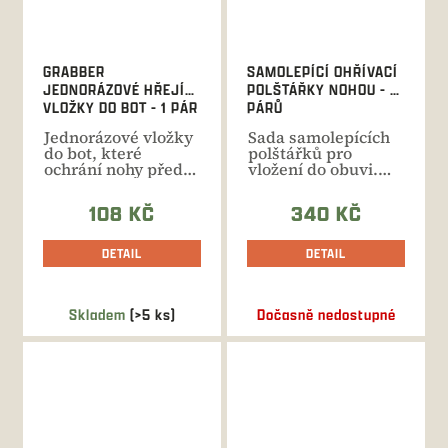
GRABBER
SAMOLEPÍCÍ OHŘÍVACÍ
JEDNORÁZOVÉ HŘEJÍCÍ
POLŠTÁŘKY NOHOU - 5
VLOŽKY DO BOT - 1 PÁR
PÁRŮ
Jednorázové vložky
Sada samolepících
do bot, které
polštářků pro
ochrání nohy před
vložení do obuvi.
chladem až po dobu
Doba výhřevu až 8
5...
hodin....
108 KČ
340 KČ
DETAIL
DETAIL
Skladem
(>5 ks)
Dočasně nedostupné