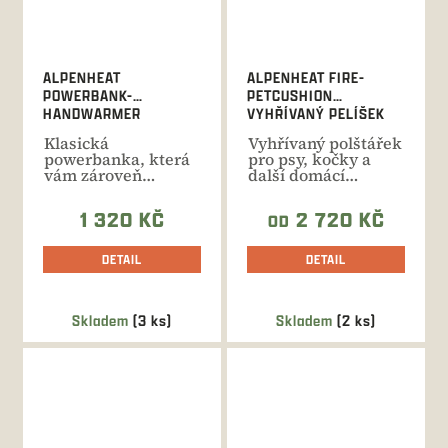
ALPENHEAT
ALPENHEAT FIRE-
POWERBANK-
PETCUSHION
HANDWARMER
VYHŘÍVANÝ PELÍŠEK
Klasická
Vyhřívaný polštářek
powerbanka, která
pro psy, kočky a
vám zároveň
další domácí
zahřeje ruce.
mazlíčky z
Kapacita 4200 mAh,
odolného...
1 320 KČ
2 720 KČ
OD
doba...
DETAIL
DETAIL
Skladem
(3 ks)
Skladem
(2 ks)