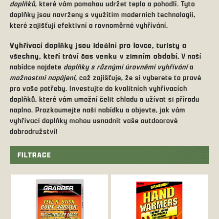
doplňků
, které vám pomohou udržet teplo a pohodlí. Tyto
doplňky jsou navrženy s využitím moderních technologií,
které zajišťují efektivní a rovnoměrné vyhřívání.
Vyhřívací doplňky jsou ideální pro lovce, turisty a
všechny, kteří tráví čas venku v zimním období.
V naší
nabídce najdete
doplňky s různými úrovněmi vyhřívání
a
možnostmi napájení
, což zajišťuje, že si vyberete to pravé
pro vaše potřeby. Investujte do kvalitních vyhřívacích
doplňků, které vám umožní čelit chladu a užívat si přírodu
naplno. Prozkoumejte naši nabídku a objevte, jak vám
vyhřívací doplňky mohou usnadnit vaše outdoorové
dobrodružství!
FILTRACE
V
ý
p
i
s