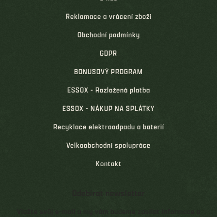
Reklamace a vrácení zboží
Obchodní podmínky
GDPR
BONUSOVÝ PROGRAM
ESSOX - Rozložená platba
ESSOX - NÁKUP NA SPLÁTKY
Recyklace elektroodpadu a baterií
Velkoobchodní spolupráce
Kontakt
Odebírat newsletter
Vložte svůj e-mail a my vám budeme zasílat informace o