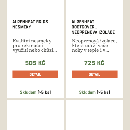
ALPENHEAT GRIPS
ALPENHEAT
NESMEKY
BOOTCOVER
NEOPRENOVÁ IZOLACE
LYŽAŘSKÝCH BOT
Kvalitní nesmeky
Neoprenová izolace,
pro rekreační
která udrží vaše
využití nebo chůzi
nohy v teple i v
po městě. Nerezové
náročných
hroty,...
zimních...
505 KČ
725 KČ
DETAIL
DETAIL
Skladem
(>5 ks)
Skladem
(>5 ks)