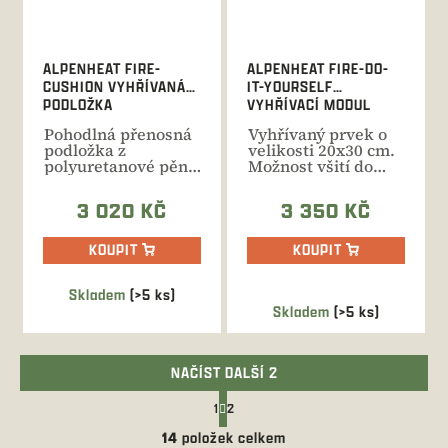
ALPENHEAT FIRE-
ALPENHEAT FIRE-DO-
CUSHION VYHŘÍVANÁ
IT-YOURSELF
PODLOŽKA
VYHŘÍVACÍ MODUL
(PRVEK)
Pohodlná přenosná
Vyhřívaný prvek o
podložka z
velikosti 20x30 cm.
polyuretanové pěny.
Možnost všití do
Nabíjecí baterie s
oděvu, vložení do...
dobou...
3 020 KČ
3 350 KČ
KOUPIT
KOUPIT
Skladem
(>5 ks)
Průměrné
Skladem
(>5 ks)
hodnocení
produktu
je
NAČÍST DALŠÍ 2
5,0
S
z
1
2
t
O
5
r
14
položek celkem
v