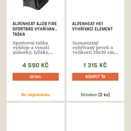
ALPENHEAT AJ28 FIRE
ALPENHEAT HE1
SPORTBAG VYHŘÍVANÁ
VYHŘÍVACÍ ELEMENT
TAŠKA
Sportovní taška
Samostatný
vyhřeje a vysuší
vyhřívaný prvek o
pohorky, lyžáky,
velikosti 20x30 cm.
rukavice, helmu i
Možnost všití do
ostatní...
oděvu,...
4 590 KČ
1 315 KČ
KOUPIT
DETAIL
Na objednávku
Skladem
(2 ks)