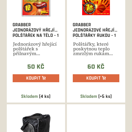
p
r
o
d
GRABBER
GRABBER
u
JEDNORÁZOVÝ HŘEJÍCÍ
JEDNORÁZOVÉ HŘEJÍCÍ
k
POLŠTÁŘEK NA TĚLO - 1
POLŠTÁŘKY RUKOU - 1
t
KUS
PÁR
Jednorázový hřející
Polštářky, které
ů
polštářek s
poskytnou teplo
přilnavým
zmrzlým rukám
povrchem. Doba
nebo jiné části gěla
výhřevu až 12
po dobu...
50 KČ
60 KČ
hodin....
KOUPIT
KOUPIT
Skladem
(4 ks)
Skladem
(>5 ks)