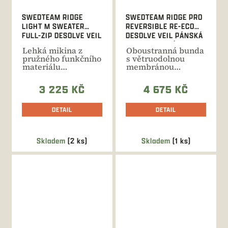
SWEDTEAM RIDGE
SWEDTEAM RIDGE PRO
LIGHT M SWEATER
REVERSIBLE RE-ECO
FULL-ZIP DESOLVE VEIL
DESOLVE VEIL PÁNSKÁ
- M
OBOUSTRANNÁ BUNDA
Lehká mikina z
Oboustranná bunda
pružného funkčního
s větruodolnou
materiálu
membránou
poskytující
Windbreaker pro
maximální pohodlí
lov a volnočasové...
3 225 KČ
4 675 KČ
při...
DETAIL
DETAIL
Skladem
(2 ks)
Skladem
(1 ks)