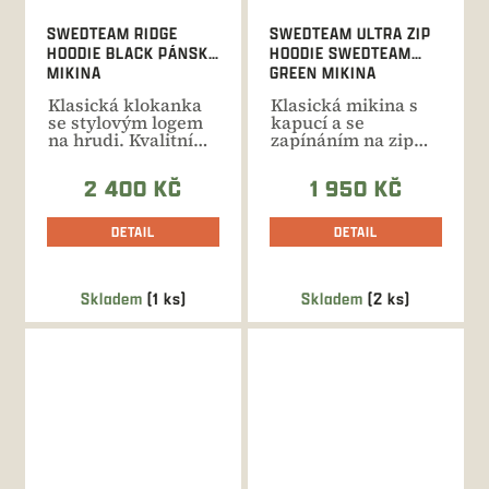
SWEDTEAM RIDGE
SWEDTEAM ULTRA ZIP
HOODIE BLACK PÁNSKÁ
HOODIE SWEDTEAM
MIKINA
GREEN MIKINA
Klasická klokanka
Klasická mikina s
se stylovým logem
kapucí a se
na hrudi. Kvalitní
zapínáním na zip
materiál s jemným...
vhodná pro
každodenní...
2 400 KČ
1 950 KČ
DETAIL
DETAIL
Skladem
(1 ks)
Skladem
(2 ks)