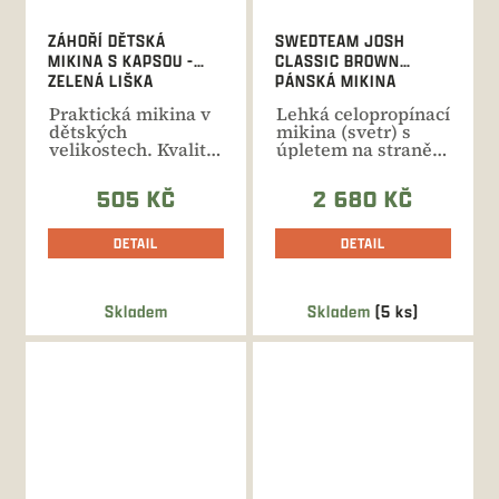
ZÁHOŘÍ DĚTSKÁ
SWEDTEAM JOSH
MIKINA S KAPSOU -
CLASSIC BROWN
ZELENÁ LIŠKA
PÁNSKÁ MIKINA
Praktická mikina v
Lehká celopropínací
dětských
mikina (svetr) s
velikostech. Kvalitní
úpletem na straně
bavlna s příměsí...
vnější a hřejivým...
505 KČ
2 680 KČ
DETAIL
DETAIL
Skladem
Skladem
(5 ks)