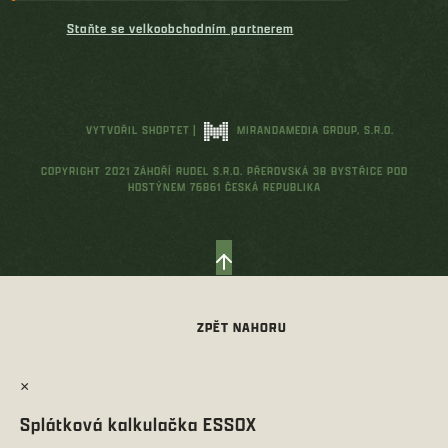
Staňte se velkoobchodním partnerem
VYTVOŘIL SHOPTET
|
MIRANDAMEDIA GROUP, S.R.O.
COPYRIGHT 2021 ZÁHOŘÍ RUDEL S.R.O. PŘEROVSKÁ 38 BYSTŘICE POD
HOSTÝNEM 76861 ČESKÁ REPUBLIKA
×
Splátková kalkulačka ESSOX