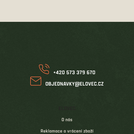
o
d
v
a
á
c
n
í
í
Z
p
á
r
p
v
k
a
y
t
v
í
ý
p
i
+420 573 379 670
s
u
OBJEDNAVKY@ELOVEC.CZ
ELOVEC
O nás
Reklamace a vrácení zboží