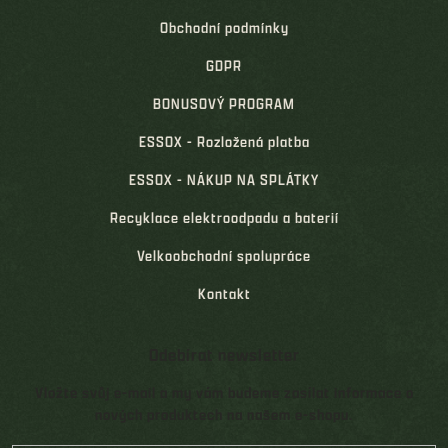
Obchodní podmínky
GDPR
BONUSOVÝ PROGRAM
ESSOX - Rozložená platba
ESSOX - NÁKUP NA SPLÁTKY
Recyklace elektroodpadu a baterií
Velkoobchodní spolupráce
Kontakt
Odebírat newsletter
Vložte svůj e-mail a my vám budeme zasílat informace o
nových produktech na našem e-shopu.