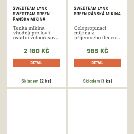
SWEDTEAM LYNX
SWEDTEAM LYNX
SWEDTEAM GREEN
GREEN PÁNSKÁ MIKINA
PÁNSKÁ MIKINA
Tenká mikina
Celopropínací
vhodná pro lov i
mikina z
ostatní volnočasové
příjemného fleecu
aktivity po celý
pro lov i ostatní
rok....
každodenní aktivity.
2 180 KČ
985 KČ
DETAIL
DETAIL
Skladem
(2 ks)
Skladem
(1 ks)