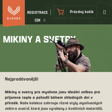
Přejít
na
NÁKUPNÍ
Prázdný košík
REGISTRACE
obsah
KOŠÍK
CZK
MIKINY A SVETRY
Nejprodávanější
Mikiny a svetry pro myslivce jsou ideální volbou pro
příjemné teplo a pohodlí během chladných dní v
přírodě.
Naše kolekce zahrnuje různé styly
mysliveckých
mikin
a
svetrů
, které jsou vyrobeny z kvalitních materiálů,