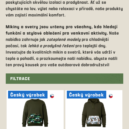
poskytujících skvělou izolaci a prodyšnost. Ať už se
chystáte na lov, výlet nebo relaxaci v přírodě, naše produkty
vám zajistí maximální komfort.
Mikiny a svetry jsou určeny pro všechny, kdo hledají
funkční a stylové oblečení pro venkovní aktivity.
Naše
nabídka zahrnuje jak
zateplené modely
pro chladnější
počasí, tak
lehká a prodyšná řešení
pro teplejší dny.
Investujte do kvalitních mikin a svetrů, které vás udrží v
teple a pohodlí, a prozkoumejte naši nabídku, abyste našli
ten pravý kousek pro vaše outdoorové dobrodružství!
FILTRACE
V
ý
Český výrobek
Český výrobek
p
i
s
p
r