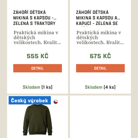
o
d
ZÁHOŘÍ DĚTSKÁ
ZÁHOŘÍ DĚTSKÁ
u
MIKINA S KAPSOU -
MIKINA S KAPSOU A
k
ZELENÁ S TRAKTORY
KAPUCÍ - ZELENÁ SE
t
ZVÍŘÁTKY
Praktická mikina v
Praktická mikina v
ů
dětských
dětských
velikostech. Kvalitní
velikostech. Kvalitní
bavlna s příměsí...
bavlna s příměsí
elastanu,...
555 KČ
675 KČ
DETAIL
DETAIL
Skladem
(1 ks)
Skladem
(4 ks)
Český výrobek