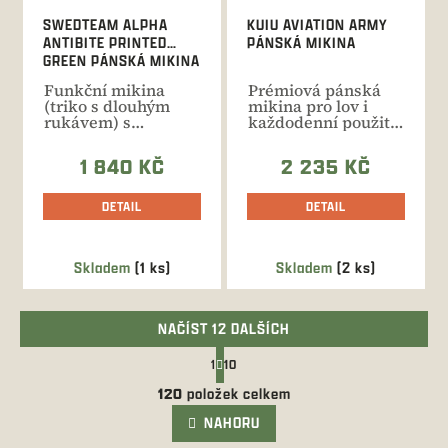
SWEDTEAM ALPHA
KUIU AVIATION ARMY
ANTIBITE PRINTED
PÁNSKÁ MIKINA
GREEN PÁNSKÁ MIKINA
Funkční mikina
Prémiová pánská
(triko s dlouhým
mikina pro lov i
rukávem) s
každodenní použití.
krátkým zipem u
Pohodlná, odolná,
krku. Tenký
teplá.
1 840 KČ
2 235 KČ
pružný...
DETAIL
DETAIL
Skladem
(1 ks)
Skladem
(2 ks)
NAČÍST 12 DALŠÍCH
S
1
10
t
O
r
120
položek celkem
v
á
l
NAHORU
n
k
á