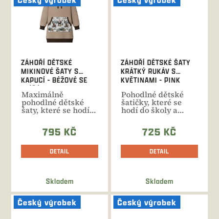
ZÁHOŘÍ DĚTSKÉ
ZÁHOŘÍ DĚTSKÉ ŠATY
MIKINOVÉ ŠATY S
KRÁTKÝ RUKÁV S
KAPUCÍ - BÉŽOVÉ SE
KVĚTINAMI - PINK
ZVÍŘÁTKY
Maximálně
Pohodlné dětské
pohodlné dětské
šatičky, které se
šaty, které se hodí
hodí do školy a
do školy i školky, na
školky, na výlety i
výlety i...
rodinné...
795 KČ
725 KČ
DETAIL
DETAIL
Skladem
Skladem
Český výrobek
Český výrobek