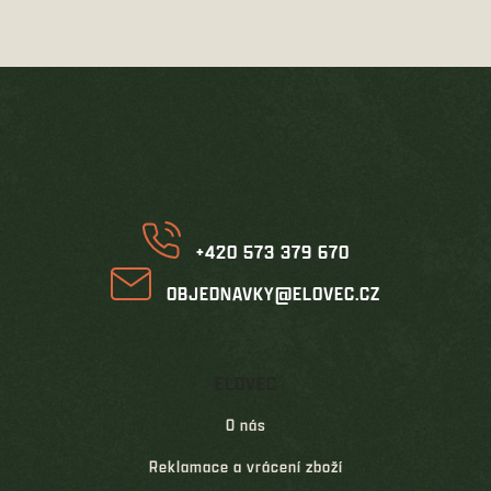
l
á
d
Z
a
á
c
í
p
p
a
r
t
v
í
k
y
v
+420 573 379 670
ý
p
OBJEDNAVKY@ELOVEC.CZ
i
s
u
ELOVEC
O nás
Reklamace a vrácení zboží