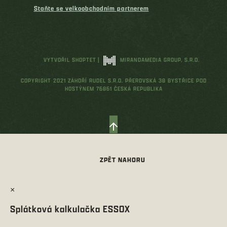
Staňte se velkoobchodním partnerem
VYTVOŘIL SHOPTET
|
MIRANDAMEDIA GROUP, S.R.O.
COPYRIGHT 2021 ZÁHOŘÍ RUDEL S.R.O. PŘEROVSKÁ 38 BYSTŘICE POD
HOSTÝNEM 76861 ČESKÁ REPUBLIKA
×
Splátková kalkulačka ESSOX