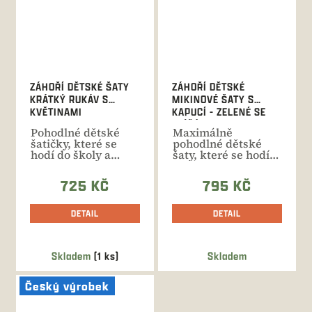
ZÁHOŘÍ DĚTSKÉ ŠATY
ZÁHOŘÍ DĚTSKÉ
KRÁTKÝ RUKÁV S
MIKINOVÉ ŠATY S
KVĚTINAMI
KAPUCÍ - ZELENÉ SE
ZVÍŘÁTKY
Pohodlné dětské
Maximálně
šatičky, které se
pohodlné dětské
hodí do školy a
šaty, které se hodí
školky, na výlety i
do školy i školky, na
rodinné...
výlety i...
725 KČ
795 KČ
DETAIL
DETAIL
Skladem
(1 ks)
Skladem
Český výrobek