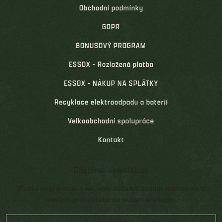
Obchodní podmínky
GDPR
BONUSOVÝ PROGRAM
ESSOX - Rozložená platba
ESSOX - NÁKUP NA SPLÁTKY
Recyklace elektroodpadu a baterií
Velkoobchodní spolupráce
Kontakt
Odebírat newsletter
Vložte svůj e-mail a my vám budeme zasílat informace o
nových produktech na našem e-shopu.