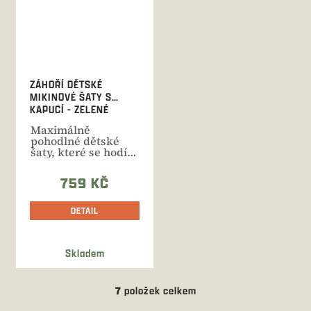
ZÁHOŘÍ DĚTSKÉ
MIKINOVÉ ŠATY S
KAPUCÍ - ZELENÉ
Maximálně
pohodlné dětské
šaty, které se hodí
do školky, na výlety
i pro...
759 KČ
DETAIL
Skladem
7
položek celkem
O
v