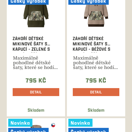
Český výrobek
Český výrobek
i
s
p
r
o
d
ZÁHOŘÍ DĚTSKÉ
ZÁHOŘÍ DĚTSKÉ
u
MIKINOVÉ ŠATY S
MIKINOVÉ ŠATY S
k
KAPUCÍ - ZELENÉ S
KAPUCÍ - BÉŽOVÉ S
t
LESNÍ ZVĚŘÍ
LESNÍ ZVĚŘÍ
Maximálně
Maximálně
ů
pohodlné dětské
pohodlné dětské
šaty, které se hodí
šaty, které se hodí
do školy i školky, na
do školy i školky, na
výlety i...
výlety i...
795 KČ
795 KČ
DETAIL
DETAIL
Skladem
Skladem
Novinka
Novinka
Český výrobek
Český výrobek