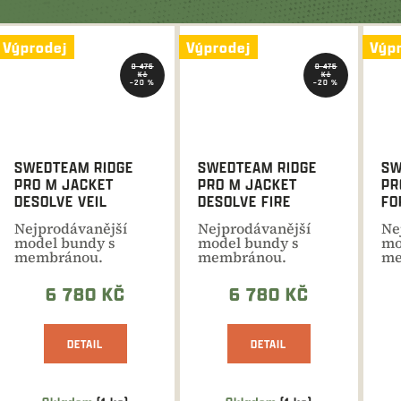
Výprodej
Výprodej
Výp
8 475
8 475
Kč
Kč
–20 %
–20 %
SWEDTEAM RIDGE
SWEDTEAM RIDGE
SW
PRO M JACKET
PRO M JACKET
PR
DESOLVE VEIL
DESOLVE FIRE
FO
Nejprodávanější
Nejprodávanější
Ne
model bundy s
model bundy s
mo
membránou.
membránou.
me
Kvalitní materiál,
Kvalitní materiál,
Kva
skvělý střih,...
skvělý střih,...
skv
6 780 KČ
6 780 KČ
DETAIL
DETAIL