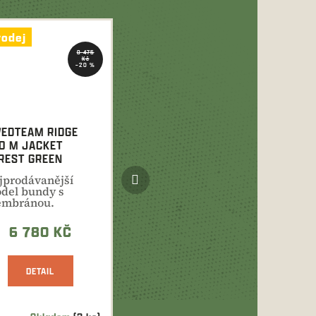
rodej
8 475
Kč
–20 %
EDTEAM RIDGE
O M JACKET
REST GREEN
Další
jprodávanější
produkt
del bundy s
mbránou.
litní materiál,
ělý střih,...
6 780 KČ
DETAIL