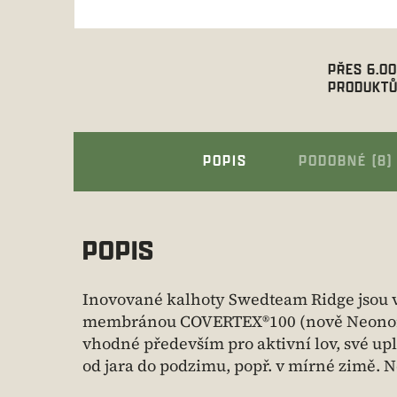
PŘES 6.0
PRODUKTŮ
POPIS
PODOBNÉ (8)
POPIS
Inovované kalhoty Swedteam Ridge jsou v
membránou COVERTEX®100 (nově Neonordic
vhodné především pro aktivní lov, své upl
od jara do podzimu, popř. v mírné zimě.