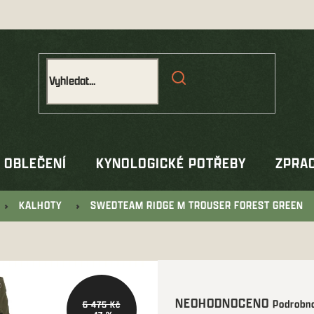
OBLEČENÍ
KYNOLOGICKÉ POTŘEBY
ZPRAC
KALHOTY
SWEDTEAM RIDGE M TROUSER FOREST GREEN
Průměrné
NEOHODNOCENO
Podrobno
6 475 Kč