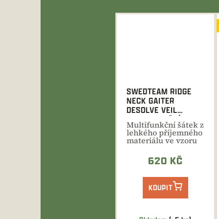
SWEDTEAM RIDGE
NECK GAITER
DESOLVE VEIL
MULTIFUNKČNÍ
Multifunkční šátek z
ŠÁTEK
lehkého příjemného
materiálu ve vzoru
Desolve®Veil
620 KČ
KOUPIT