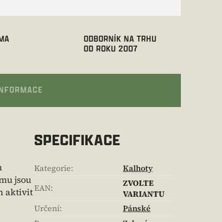
RMA
ODBORNÍK NA TRHU
OD ROKU 2007
INFORMACE
SPECIFIKACE
u
Kategorie
:
Kalhoty
mu jsou
ZVOLTE
EAN
:
 aktivit
VARIANTU
Určení
:
Pánské