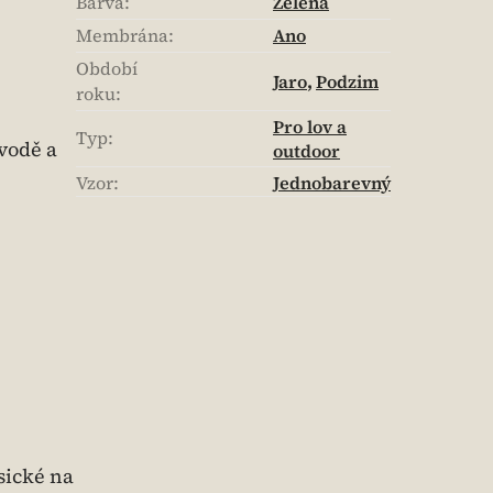
Barva
:
Zelená
Membrána
:
Ano
Období
Jaro
,
Podzim
roku
:
Pro lov a
Typ
:
vodě a
outdoor
Vzor
:
Jednobarevný
sické na