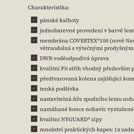
Charakteristika:
pánské kalhoty
jednobarevné provedení v barvě lesn
membrána COVERTEX®100 (nově Neon
větruodolná s výtečnými prodyšný
DWR voděodpudivá úprava
kvalitní Fit střih vhodný především p
předtvarovaná kolena zajišťující ko
tenká podšívka
nastavitelná šíře spodního lemu noh
namáhané konce nohavic vyztužené
kvalitní NYGUARD® zipy
množství praktických kapes: 1x zadní