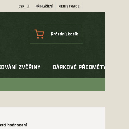
CZK
PŘIHLÁŠENÍ
REGISTRACE
NÁKUPNÍ
Prázdný košík
KOŠÍK
OVÁNÍ ZVĚŘINY
DÁRKOVÉ PŘEDMĚTY
OUT
sti hodnocení