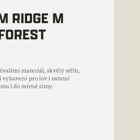
 RIDGE M
FOREST
alitní materiál, skvělý střih,
 vybavení pro lov i ostatní
imu i do mírné zimy.