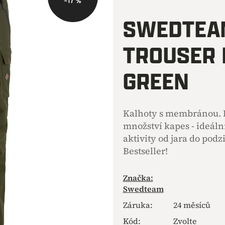
–17 %
hodnocení
produktu
SWEDTEAM
je
0,0
TROUSER 
z
5
hvězdiček.
GREEN
Kalhoty s membránou. Kv
množství kapes - ideální
aktivity od jara do podz
Bestseller!
Značka:
Swedteam
Záruka
:
24 měsíců
Kód:
Zvolte