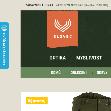
Přejít
ZÁKAZNICKÁ LINKA
573 379 670
na
obsah
OPTIKA
MYSLIVOST
DOMŮ
OBLEČENÍ
ODĚVY
Výprodej
Výprodej