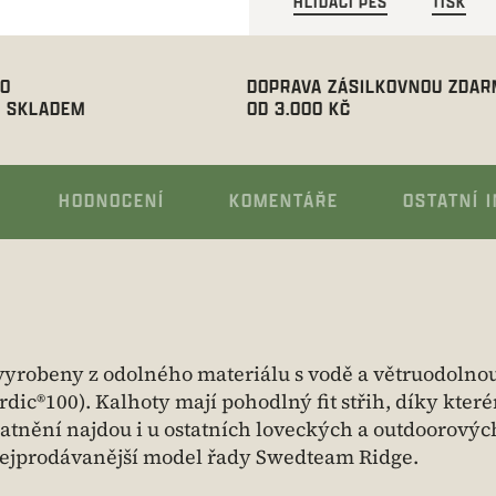
HLÍDACÍ PES
TISK
00
DOPRAVA ZÁSILKOVNOU ZDA
 SKLADEM
OD 3.000 KČ
HODNOCENÍ
KOMENTÁŘE
OSTATNÍ 
yrobeny z odolného materiálu s vodě a větruodolno
®100). Kalhoty mají pohodlný fit střih, díky které
atnění najdou i u ostatních loveckých a outdoorových
 Nejprodávanější model řady Swedteam Ridge.