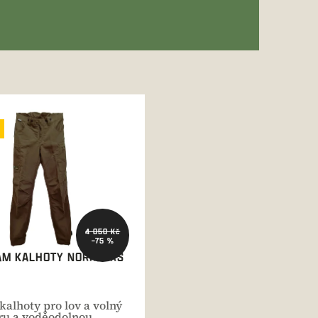
4 050 Kč
–75 %
AM KALHOTY NORRFORS
kalhoty pro lov a volný
tru a voděodolnou