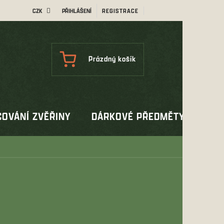
CZK
PŘIHLÁŠENÍ
REGISTRACE
NÁKUPNÍ
Prázdný košík
KOŠÍK
OVÁNÍ ZVĚŘINY
DÁRKOVÉ PŘEDMĚTY
OUT