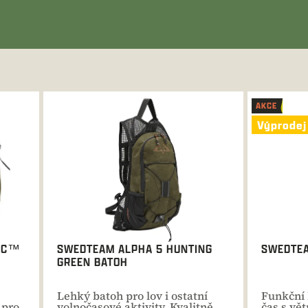
AKCE
Výprodej
TEC™
SWEDTEAM ALPHA 5 HUNTING
SWEDTE
GREEN BATOH
Lehký batoh pro lov i ostatní
Funkční 
 pro
volnočasové aktivity. Kvalitně
čas s vě