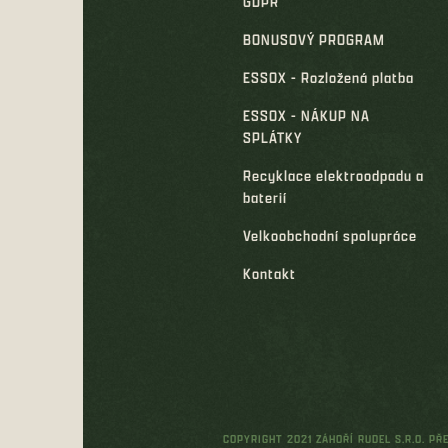
GDPR
BONUSOVÝ PROGRAM
ESSOX - Rozložená platba
ESSOX - NÁKUP NA
SPLÁTKY
Recyklace elektroodpadu a
baterií
Velkoobchodní spolupráce
Kontakt
COPYRIGHT 2021 ZÁHOŘÍ RUDEL S.R.O. P