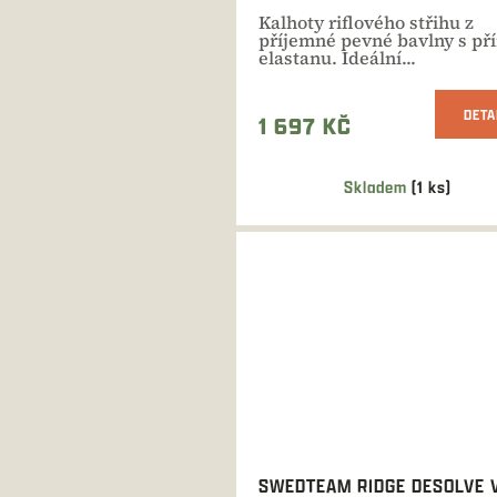
Kalhoty riflového střihu z
příjemné pevné bavlny s př
elastanu. Ideální...
DETA
1 697 KČ
Skladem
(1 ks)
SWEDTEAM RIDGE DESOLVE 