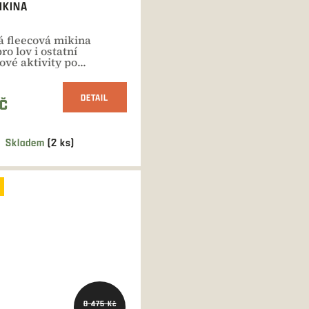
IKINA
á fleecová mikina
o lov i ostatní
vé aktivity po...
DETAIL
KČ
Skladem
(2 ks)
8 475 Kč