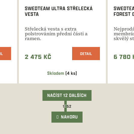
SWEDTEAM ULTRA STŘELECKÁ
SWEDTEA
VESTA
FOREST 
Střelecká vesta s extra
Nejprodá
polstrováním přední části a
membránou. Kvalitní
ramen.
skvělý stř
IL
DETAIL
2 475 KČ
6 780 
Skladem
(4 ks)
Průměrné
hodnocení
produktu
je
NAČÍST 12 DALŠÍCH
4,0
S
1
52
z
t
O
r
5
v
NAHORU
á
l
hvězdiček.
n
á
k
d
o