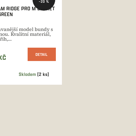
–20 %
M RIDGE PRO M JACKET
GREEN
vanější model bundy s
 materiál,
ih,...
DETAIL
KČ
Skladem
(2 ks)