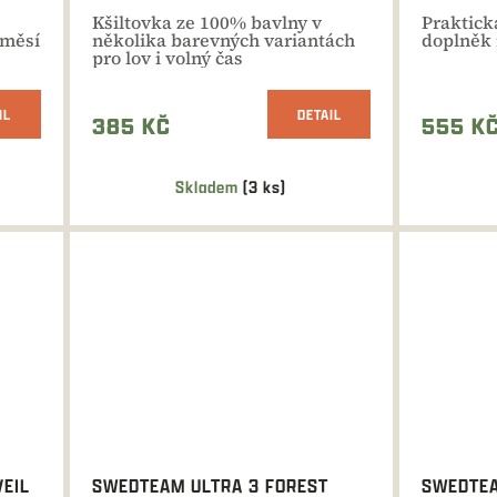
Kšiltovka ze 100% bavlny v
Praktick
íměsí
několika barevných variantách
doplněk
pro lov i volný čas
IL
DETAIL
385 KČ
555 K
Skladem
(3 ks)
VEIL
SWEDTEAM ULTRA 3 FOREST
SWEDTE