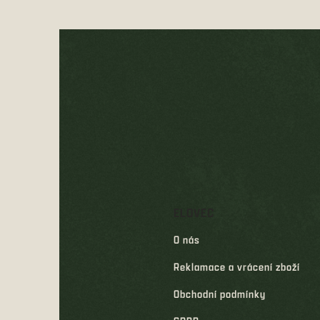
Z
á
p
a
t
í
ELOVEC
O nás
Reklamace a vrácení zboží
Obchodní podmínky