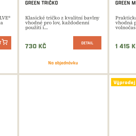
GREEN TRIČKO
GREEN M
OLVE®
Klasické tričko z kvalitní bavlny
Praktick
 a
vhodné pro lov, každodenní
vhodná pr
použití i...
volnočaso
T
DETAIL
730 KČ
1 415 
Na objednávku
Výprodej