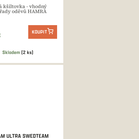
á kšiltovka - vhodný
 řady oděvů HAMRA
KOUPIT
Č
Skladem
(2 ks)
AM ULTRA SWEDTEAM