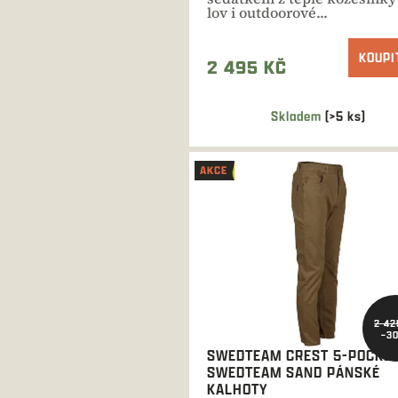
lov i outdoorové...
KOUPI
2 495 KČ
Skladem
(>5 ks)
AKCE
2 42
–3
SWEDTEAM CREST 5-POCKE
SWEDTEAM SAND PÁNSKÉ
KALHOTY