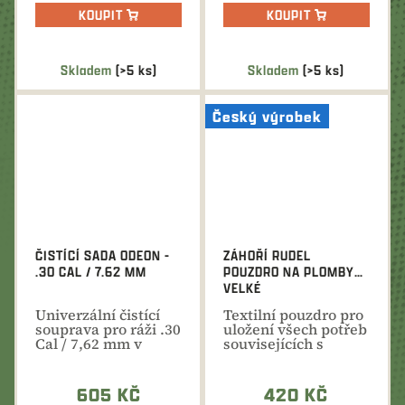
KOUPIT
KOUPIT
Skladem
(>5 ks)
Skladem
(>5 ks)
Český výrobek
ČISTÍCÍ SADA ODEON -
ZÁHOŘÍ RUDEL
.30 CAL / 7.62 MM
POUZDRO NA PLOMBY
VELKÉ
Univerzální čistící
Textilní pouzdro pro
souprava pro ráži .30
uložení všech potřeb
Cal / 7,62 mm v
souvisejících s
praktickém
úlovkem. Kapacita...
pouzdru...
605 KČ
420 KČ