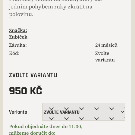
jedním pohybem ruky zkrátit na
polovinu.
Značka:
Zubíček
Záruka
:
24 měsíců
Kód:
Zvolte
variantu
ZVOLTE VARIANTU
950 KČ
Varianta