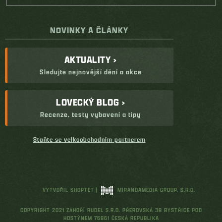
NOVINKY A ČLÁNKY
AKTUALITY ›
Sledujte nejnovější dění a akce
LOVECKÝ BLOG ›
Recenze, testy vybavení a tipy
Staňte se velkoobchodním partnerem
VYTVOŘIL SHOPTET
|
MIRANDAMEDIA GROUP, S.R.O.
COPYRIGHT 2021 ZÁHOŘÍ RUDEL S.R.O. PŘEROVSKÁ 38 BYSTŘICE POD
HOSTÝNEM 76861 ČESKÁ REPUBLIKA