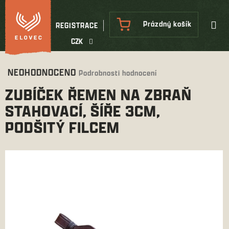
Přejít
na
NÁKUPNÍ
Prázdný košík
REGISTRACE
obsah
KOŠÍK
CZK
Průměrné
NEOHODNOCENO
Podrobnosti hodnocení
hodnocení
ZUBÍČEK ŘEMEN NA ZBRAŇ
produktu
je
STAHOVACÍ, ŠÍŘE 3CM,
0,0
PODŠITÝ FILCEM
z
5
hvězdiček.