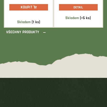
KOUPIT
DETAIL
Skladem
(>5 ks)
Průměrné
Skladem
(1 ks)
hodnocení
produktu
VŠECHNY PRODUKTY
je
5,0
z
5
hvězdiček.
Z
á
p
a
t
í