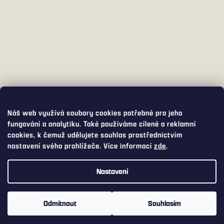
Náš web využívá soubory cookies potřebné pro jeho
fungování a analytiku. Také používáme cílené a reklamní
cookies, k čemuž udělujete souhlas prostřednictvím
nastavení svého prohlížeče. Více informací
zde
.
Nastavení
Využijte přepravu s DPD PICKUP za pouhých 75,- Kč. DPD PICKUP
Vám balíček doručí do široké nabídky výdejních míst a boxů, včetně
Odmítnout
Souhlasím
Z-boxů od Zásilkovny nebo AlzaBoxů.