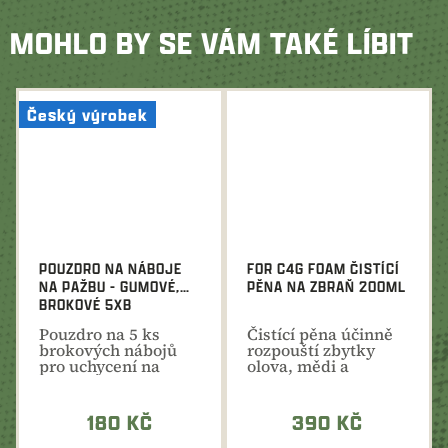
MOHLO BY SE VÁM TAKÉ LÍBIT
Český výrobek
POUZDRO NA NÁBOJE
FOR C4G FOAM ČISTÍCÍ
NA PAŽBU - GUMOVÉ,
PĚNA NA ZBRAŇ 200ML
BROKOVÉ 5XB
Pouzdro na 5 ks
Čistící pěna účinně
brokových nábojů
rozpouští zbytky
pro uchycení na
olova, mědi a
pažbu je vyrobeno z
střelného prachu.
pružné...
V...
180 KČ
390 KČ