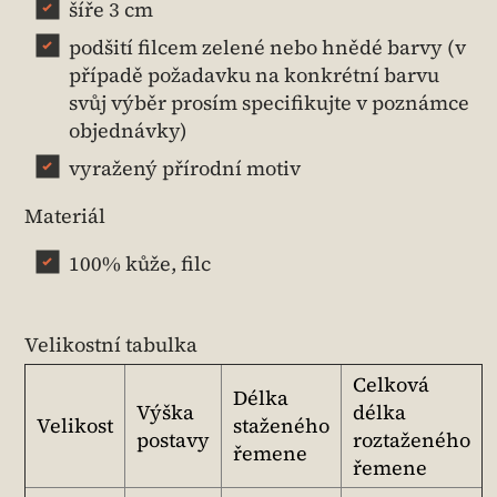
šíře 3 cm
podšití filcem zelené nebo hnědé barvy (v
případě požadavku na konkrétní barvu
svůj výběr prosím specifikujte v poznámce
objednávky)
vyražený přírodní motiv
Materiál
100% kůže, filc
Velikostní tabulka
Celková
Délka
Výška
délka
Velikost
staženého
postavy
roztaženého
řemene
řemene