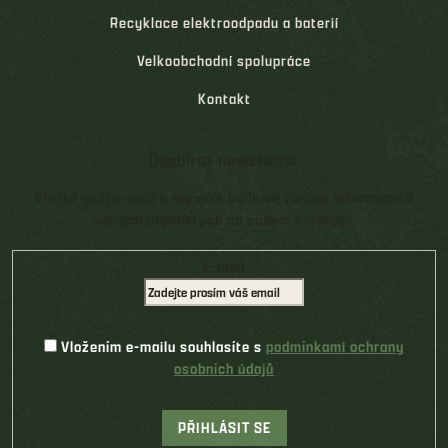
Recyklace elektroodpadu a baterií
Velkoobchodní spolupráce
Kontakt
Odebírat newsletter
Vložte svůj e-mail a my vám budeme zasílat informace o
nových produktech na našem e-shopu.
E-mail
Vložením e-mailu souhlasíte s
podmínkami ochrany
osobních údajů
PŘIHLÁSIT SE