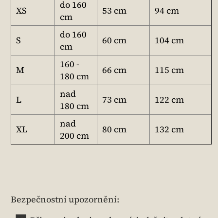
do 160
XS
53 cm
94 cm
cm
do 160
S
60 cm
104 cm
cm
160 -
M
66 cm
115 cm
180 cm
nad
L
73 cm
122 cm
180 cm
nad
XL
80 cm
132 cm
200 cm
Bezpečnostní upozornění: