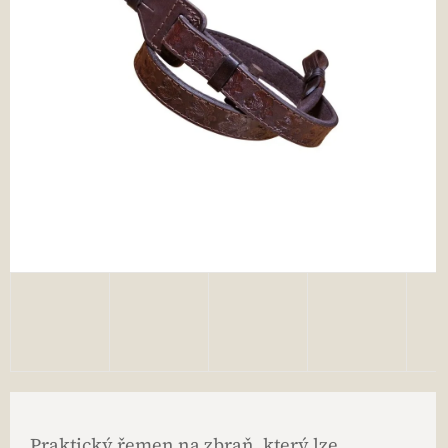
Praktický řemen na zbraň, který lze