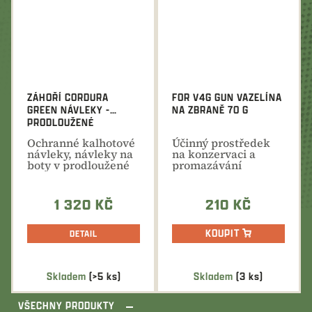
ZÁHOŘÍ CORDURA
FOR V4G GUN VAZELÍNA
GREEN NÁVLEKY -
NA ZBRANĚ 70 G
PRODLOUŽENÉ
Ochranné kalhotové
Účinný prostředek
návleky, návleky na
na konzervaci a
boty v prodloužené
promazávání
délce. Kvalitní...
vnitřních a vnějších
povrchů...
1 320 KČ
210 KČ
KOUPIT
DETAIL
Skladem
(>5 ks)
Skladem
(3 ks)
VŠECHNY PRODUKTY