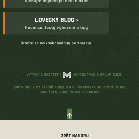
Sledujte nejnovější dění a akce
LOVECKÝ BLOG ›
Recenze, testy vybavení a tipy
Staňte se velkoobchodním partnerem
VYTVOŘIL SHOPTET
|
MIRANDAMEDIA GROUP, S.R.O.
COPYRIGHT 2021 ZÁHOŘÍ RUDEL S.R.O. PŘEROVSKÁ 38 BYSTŘICE POD
HOSTÝNEM 76861 ČESKÁ REPUBLIKA