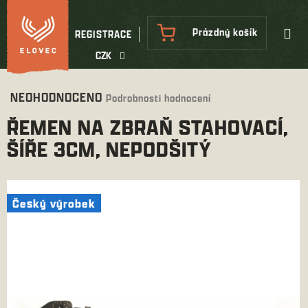
Přejít
na
NÁKUPNÍ
Prázdný košík
REGISTRACE
obsah
KOŠÍK
CZK
Průměrné
NEOHODNOCENO
Podrobnosti hodnocení
hodnocení
ŘEMEN NA ZBRAŇ STAHOVACÍ,
produktu
je
ŠÍŘE 3CM, NEPODŠITÝ
0,0
z
5
hvězdiček.
Český výrobek
Český výrobek