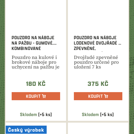
POUZDRO NA NÁBOJE
POUZDRO NA NÁBOJE
NA PAŽBU - GUMOVÉ,
LODENOVÉ DVOJŘADÉ -
KOMBINOVANÉ
ZPEVNĚNÉ,
3XB+4XK
KOMBINOVANÉ 2XB+7XK
Pouzdro na kulové i
Dvojřadé zpevněné
brokové náboje pro
pouzdro určené pro
uchycení na pažbu je
uložení 7 ks
vyrobeno z pružné...
kulových a 2 ks
brokových...
180 KČ
375 KČ
KOUPIT
KOUPIT
Skladem
(>5 ks)
Skladem
(>5 ks)
Český výrobek