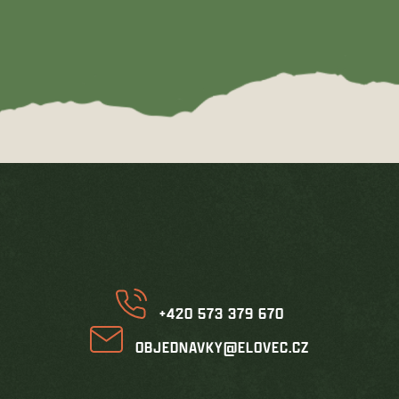
Z
á
p
a
t
í
+420 573 379 670
OBJEDNAVKY@ELOVEC.CZ