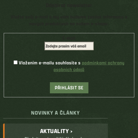
Odebírat newsletter
Vložte svůj e-mail a my vám budeme zasílat informace o
nových produktech na našem e-shopu.
E-mail
Vložením e-mailu souhlasíte s
podmínkami ochrany
osobních údajů
PŘIHLÁSIT SE
NOVINKY A ČLÁNKY
AKTUALITY ›