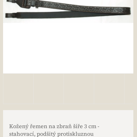
Kožený řemen na zbraň šíře 3 cm -
stahovací, podšitý protiskluznou