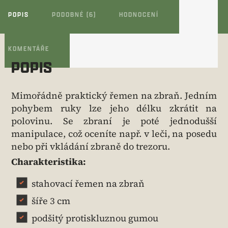
POPIS
PODOBNÉ (6)
HODNOCENÍ
KOMENTÁŘE
POPIS
Mimořádně praktický řemen na zbraň. Jedním
pohybem ruky lze jeho délku zkrátit na
polovinu. Se zbraní je poté jednodušší
manipulace, což oceníte např. v leči, na posedu
nebo při vkládání zbraně do trezoru.
Charakteristika:
stahovací řemen na zbraň
šíře 3 cm
podšitý protiskluznou gumou