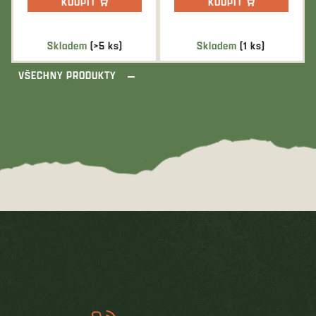
KOUPIT
KOUPIT
Skladem
(>5 ks)
Skladem
(1 ks)
VŠECHNY PRODUKTY
Z
á
p
a
t
í