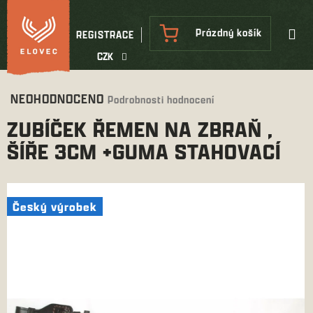
Přejít
na
NÁKUPNÍ
Prázdný košík
REGISTRACE
obsah
KOŠÍK
CZK
Průměrné
NEOHODNOCENO
Podrobnosti hodnocení
hodnocení
ZUBÍČEK ŘEMEN NA ZBRAŇ ,
produktu
je
ŠÍŘE 3CM +GUMA STAHOVACÍ
0,0
z
5
hvězdiček.
Český výrobek
Český výrobek