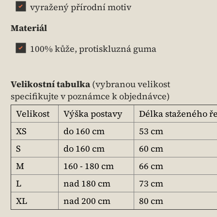
vyražený přírodní motiv
Materiál
100% kůže, protiskluzná guma
Velikostní tabulka
(vybranou velikost
specifikujte v poznámce k objednávce)
Velikost
Výška postavy
Délka staženého 
XS
do 160 cm
53 cm
S
do 160 cm
60 cm
M
160 - 180 cm
66 cm
L
nad 180 cm
73 cm
XL
nad 200 cm
80 cm