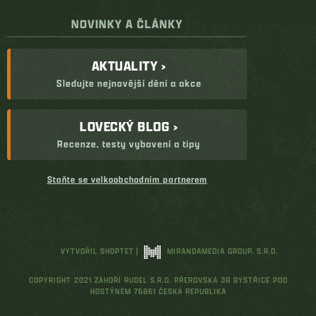
NOVINKY A ČLÁNKY
AKTUALITY ›
Sledujte nejnovější dění a akce
LOVECKÝ BLOG ›
Recenze, testy vybavení a tipy
Staňte se velkoobchodním partnerem
VYTVOŘIL SHOPTET
|
MIRANDAMEDIA GROUP, S.R.O.
COPYRIGHT 2021 ZÁHOŘÍ RUDEL S.R.O. PŘEROVSKÁ 38 BYSTŘICE POD
HOSTÝNEM 76861 ČESKÁ REPUBLIKA