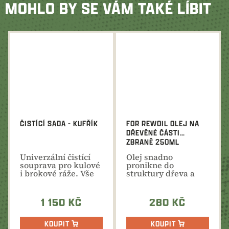
MOHLO BY SE VÁM TAKÉ LÍBIT
ČISTÍCÍ SADA - KUFŘÍK
FOR REWOIL OLEJ NA
DŘEVĚNÉ ČÁSTI
ZBRANĚ 250ML
Univerzální čistící
Olej snadno
souprava pro kulové
pronikne do
i brokové ráže. Vše
struktury dřeva a
potřebné pro...
tím zvyšuje jeho
odolnost, zároveň...
1 150 KČ
280 KČ
KOUPIT
KOUPIT