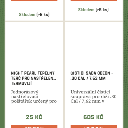
Skladem
(>5 ks)
Průměrné
Skladem
(>5 ks)
hodnocení
produktu
je
5,0
z
5
hvězdiček.
NIGHT PEARL TEPELNÝ
ČISTÍCÍ SADA ODEON -
TERČ PRO NASTŘELENÍ
.30 CAL / 7.62 MM
TERMOVIZÍ
Jednorázový
Univerzální čistící
nastřelovací
souprava pro ráži .30
polštářek určený pro
Cal / 7,62 mm v
nastřelení
praktickém
termovizních...
pouzdru...
25 KČ
605 KČ