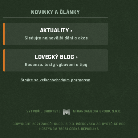
NOVINKY A ČLÁNKY
AKTUALITY ›
Sledujte nejnovější dění a akce
LOVECKÝ BLOG ›
Recenze, testy vybavení a tipy
Staňte se velkoobchodním partnerem
VYTVOŘIL SHOPTET
|
MIRANDAMEDIA GROUP, S.R.O.
COPYRIGHT 2021 ZÁHOŘÍ RUDEL S.R.O. PŘEROVSKÁ 38 BYSTŘICE POD
HOSTÝNEM 76861 ČESKÁ REPUBLIKA