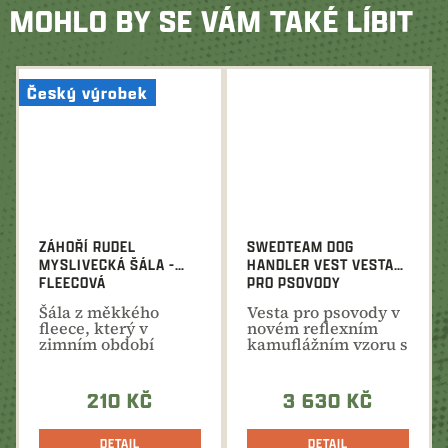
MOHLO BY SE VÁM TAKÉ LÍBIT
Český výrobek
ZÁHOŘÍ RUDEL
SWEDTEAM DOG
MYSLIVECKÁ ŠÁLA -
HANDLER VEST VESTA
FLEECOVÁ
PRO PSOVODY
​Šála z měkkého
Vesta pro psovody v
fleece, který v
novém reflexním
zimním období
kamuflážním vzoru s
příjemně hřeje a
praktickými
chrání před...
detaily...
210 KČ
3 630 KČ
DETAIL
DETAIL