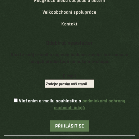
Recyklace elektroodpadu a baterií
Velkoobchodní spolupráce
Kontakt
Odebírat newsletter
Vložte svůj e-mail a my vám budeme zasílat informace o
nových produktech na našem e-shopu.
E-mail
Vložením e-mailu souhlasíte s
podmínkami ochrany
osobních údajů
PŘIHLÁSIT SE