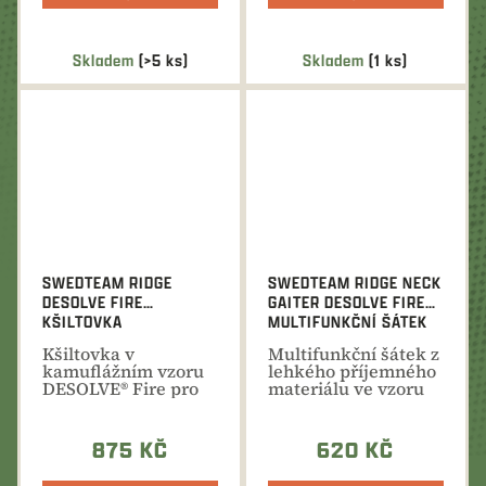
Skladem
(>5 ks)
Skladem
(1 ks)
SWEDTEAM RIDGE
SWEDTEAM RIDGE NECK
DESOLVE FIRE
GAITER DESOLVE FIRE
KŠILTOVKA
MULTIFUNKČNÍ ŠÁTEK
Kšiltovka v
Multifunkční šátek z
kamuflážním vzoru
lehkého příjemného
DESOLVE® Fire pro
materiálu ve vzoru
maximální
Desolve®Fire.
bezpečnost při lovu.
875 KČ
620 KČ