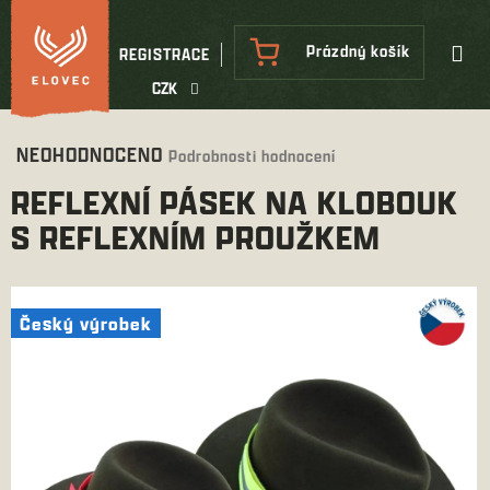
Přejít
na
NÁKUPNÍ
Prázdný košík
REGISTRACE
obsah
KOŠÍK
CZK
Průměrné
NEOHODNOCENO
Podrobnosti hodnocení
hodnocení
REFLEXNÍ PÁSEK NA KLOBOUK
produktu
je
S REFLEXNÍM PROUŽKEM
0,0
z
5
hvězdiček.
Český výrobek
Český výrobek