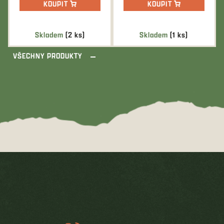
KOUPIT
KOUPIT
Skladem
(2 ks)
Skladem
(1 ks)
VŠECHNY PRODUKTY
Z
á
p
a
t
í