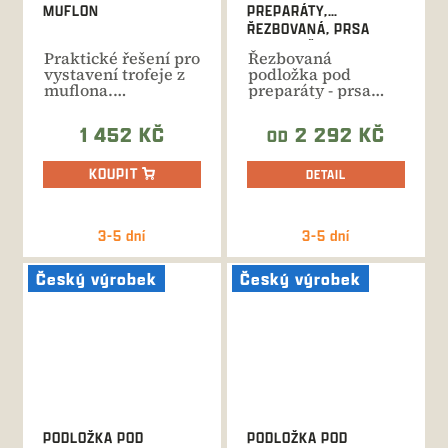
MUFLON
PREPARÁTY,
ŘEZBOVANÁ, PRSA
MUFLON Č.413
Praktické řešení pro
Řezbovaná
vystavení trofeje z
podložka pod
muflona.
preparáty - prsa
Nastavitelná
muflon. Ruční
vzdálenost od...
výroba, celková
1 452 KČ
2 292 KČ
OD
výška...
KOUPIT
DETAIL
3-5 dní
3-5 dní
Český výrobek
Český výrobek
PODLOŽKA POD
PODLOŽKA POD