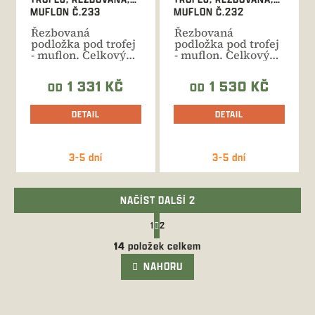
MUFLON Č.233
MUFLON Č.232
Řezbovaná
Řezbovaná
podložka pod trofej
podložka pod trofej
- muflon. Celkový
- muflon. Celkový
rozměr 24x37 cm.
rozměr 24x34 cm.
Ruční...
Ruční...
1 331 KČ
1 530 KČ
OD
OD
DETAIL
DETAIL
3-5 dní
3-5 dní
NAČÍST DALŠÍ 2
S
1
2
t
O
r
14
položek celkem
v
á
l
NAHORU
n
k
á
o
d
v
a
á