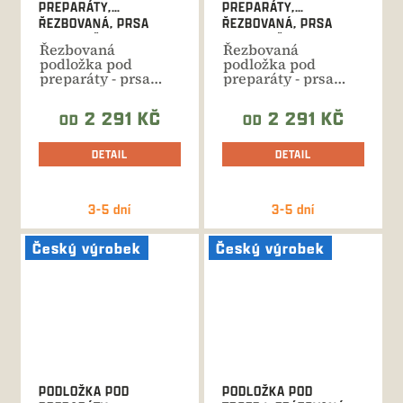
PREPARÁTY,
PREPARÁTY,
ŘEZBOVANÁ, PRSA
ŘEZBOVANÁ, PRSA
MUFLON Č. 409
MUFLON Č.408
Řezbovaná
Řezbovaná
podložka pod
podložka pod
preparáty - prsa
preparáty - prsa
muflon. Ruční
muflon. Ruční
výroba, celková
výroba, celková
2 291 KČ
2 291 KČ
OD
OD
výška...
výška...
DETAIL
DETAIL
3-5 dní
3-5 dní
Český výrobek
Český výrobek
PODLOŽKA POD
PODLOŽKA POD