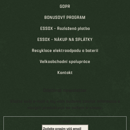
GDPR
BONUSOVÝ PROGRAM
ESSOX - Rozložená platba
ESSOX - NÁKUP NA SPLÁTKY
Recyklace elektroodpadu a baterií
Velkoobchodní spolupráce
Kontakt
Odebírat newsletter
Vložte svůj e-mail a my vám budeme zasílat informace o
nových produktech na našem e-shopu.
E-mail