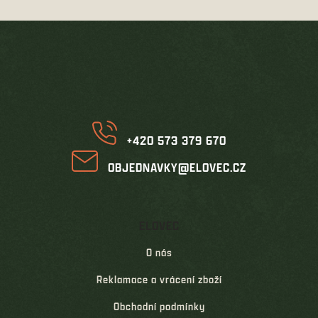
c
n
í
í
Z
p
á
r
p
v
k
a
y
t
v
í
ý
p
i
+420 573 379 670
s
u
OBJEDNAVKY@ELOVEC.CZ
ELOVEC
O nás
Reklamace a vrácení zboží
Obchodní podmínky