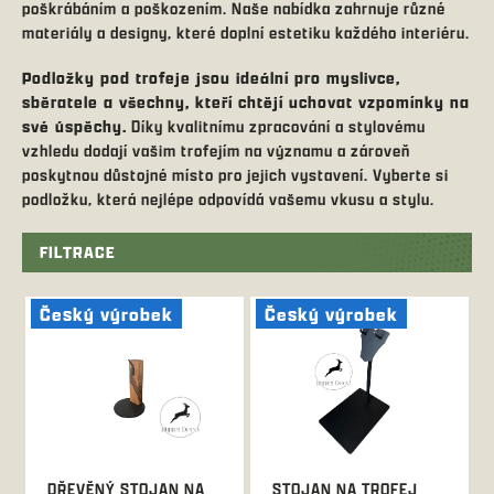
poškrábáním a poškozením. Naše nabídka zahrnuje různé
materiály a designy, které doplní estetiku každého interiéru.
Podložky pod trofeje jsou ideální pro myslivce,
sběratele a všechny, kteří chtějí uchovat vzpomínky na
své úspěchy.
Díky kvalitnímu zpracování a stylovému
vzhledu dodají vašim trofejím na významu a zároveň
poskytnou důstojné místo pro jejich vystavení. Vyberte si
podložku, která nejlépe odpovídá vašemu vkusu a stylu.
FILTRACE
V
ý
Český výrobek
Český výrobek
p
i
s
p
r
o
d
DŘEVĚNÝ STOJAN NA
STOJAN NA TROFEJ