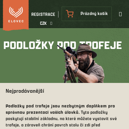
Přejít
na
NÁKUPNÍ
Prázdný košík
REGISTRACE
obsah
KOŠÍK
CZK
PODLOŽKY POD TROFEJE
Nejprodávanější
Podložky pod trofeje jsou nezbytným doplňkem pro
správnou prezentaci vašich úlovků.
Tyto podložky
poskytují stabilní základnu, na které můžete vystavit své
trofeje, a zároveň chrání povrch stolu či zdi před