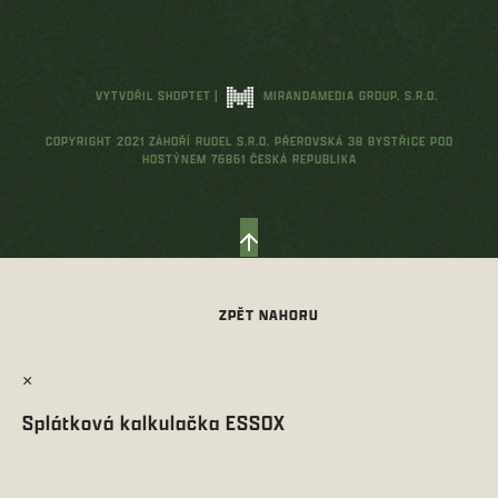
VYTVOŘIL SHOPTET
|
MIRANDAMEDIA GROUP, S.R.O.
COPYRIGHT 2021 ZÁHOŘÍ RUDEL S.R.O. PŘEROVSKÁ 38 BYSTŘICE POD
HOSTÝNEM 76861 ČESKÁ REPUBLIKA
×
Splátková kalkulačka ESSOX