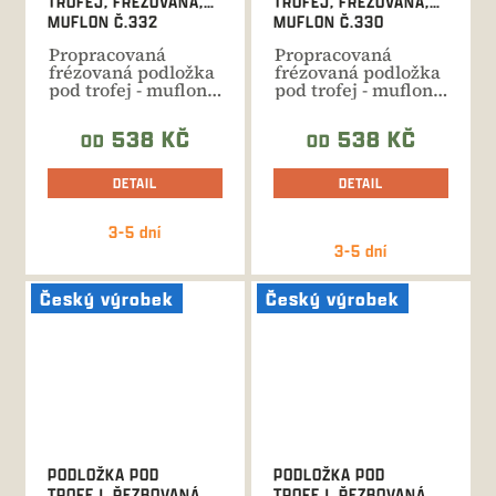
TROFEJ, FRÉZOVANÁ,
TROFEJ, FRÉZOVANÁ,
MUFLON Č.332
MUFLON Č.330
Propracovaná
Propracovaná
frézovaná podložka
frézovaná podložka
pod trofej - muflon.
pod trofej - muflon.
Celkový rozměr 40
Celkový rozměr 33
cm.
cm.
538 KČ
538 KČ
OD
OD
DETAIL
DETAIL
3-5 dní
Průměrné
3-5 dní
hodnocení
produktu
Český výrobek
Český výrobek
je
5,0
z
5
hvězdiček.
PODLOŽKA POD
PODLOŽKA POD
TROFEJ, ŘEZBOVANÁ,
TROFEJ, ŘEZBOVANÁ,