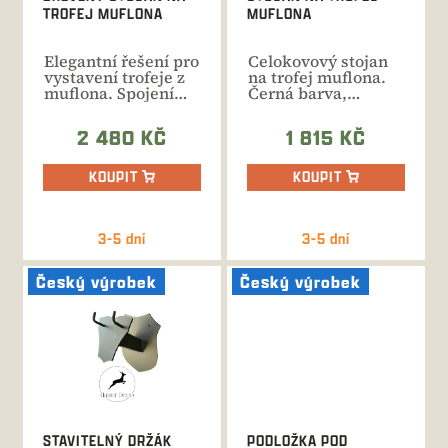
u
TROFEJ MUFLONA
MUFLONA
k
t
Elegantní řešení pro
Celokovový stojan
ů
vystavení trofeje z
na trofej muflona.
muflona. Spojení
Černá barva,
masivního dřeva a...
stabilní konstrukce.
2 480 KČ
1 815 KČ
KOUPIT
KOUPIT
3-5 dní
3-5 dní
Český výrobek
Český výrobek
STAVITELNÝ DRŽÁK
PODLOŽKA POD