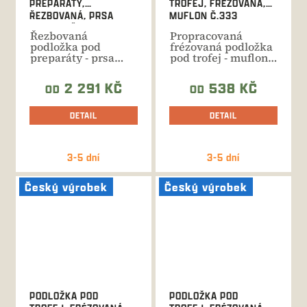
PREPARÁTY,
TROFEJ, FRÉZOVANÁ,
ŘEZBOVANÁ, PRSA
MUFLON Č.333
MUFLON Č.406
Řezbovaná
Propracovaná
podložka pod
frézovaná podložka
preparáty - prsa
pod trofej - muflon.
muflon. Ruční
Celková rozměr 36
výroba, celková
cm.
2 291 KČ
538 KČ
OD
OD
výška...
DETAIL
DETAIL
3-5 dní
3-5 dní
Český výrobek
Český výrobek
PODLOŽKA POD
PODLOŽKA POD