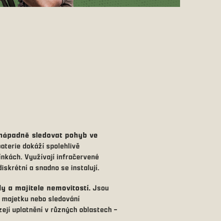
nenápadně sledovat pohyb ve
aterie dokáží spolehlivě
ínkách. Využívají infračervené
iskrétní a snadno se instalují.
dy a majitele nemovitostí.
Jsou
 majetku nebo sledování
ejí uplatnění v různých oblastech –