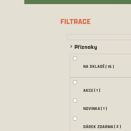
P
o
s
FILTRACE
t
r
a
n
Příznaky
n
í
p
NA SKLADĚ
15
a
n
e
l
AKCE
1
NOVINKA
1
DÁREK ZDARMA
2