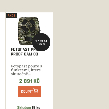
AKCE
4 448 Kč
–35 %
FOTOPAST PRIMOS
PROOF CAM 03
Fotopast pouze s
funkcemi, které
skutečně
potřebujete pro
2 891 KČ
pořízení snímků a...
KOUPIT
Skladem
(5 ks)