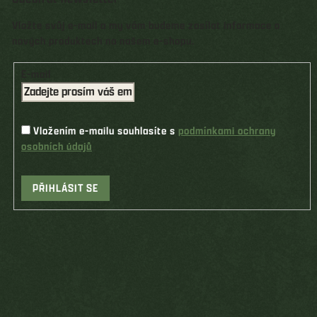
Vložte svůj e-mail a my vám budeme zasílat informace o
nových produktech na našem e-shopu.
E-mail
Vložením e-mailu souhlasíte s
podmínkami ochrany
osobních údajů
PŘIHLÁSIT SE