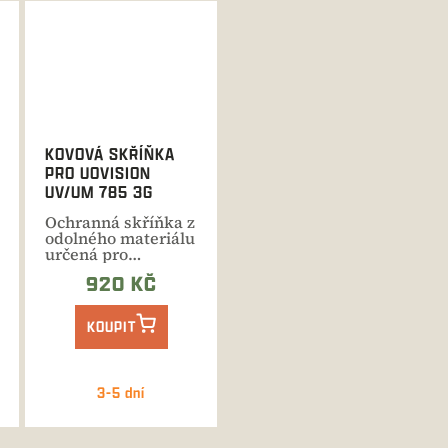
KOVOVÁ SKŘÍŇKA
PRO UOVISION
UV/UM 785 3G
Ochranná skříňka z
odolného materiálu
určená pro
fotopasti UOVision
920 KČ
UV/UM 785
KOUPIT
3-5 dní