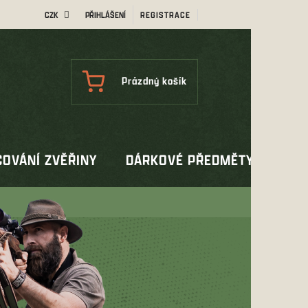
CZK
PŘIHLÁŠENÍ
REGISTRACE
NÁKUPNÍ
Prázdný košík
KOŠÍK
OVÁNÍ ZVĚŘINY
DÁRKOVÉ PŘEDMĚTY
OUT