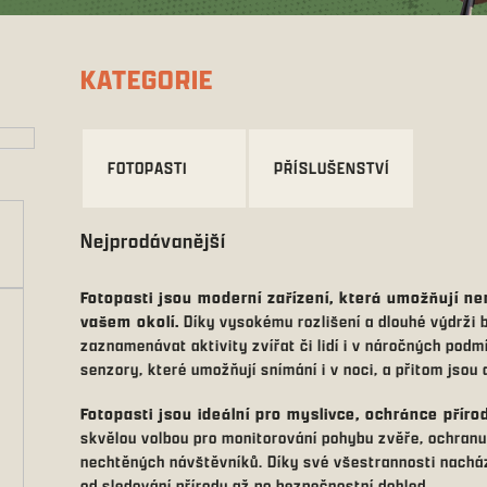
KATEGORIE
FOTOPASTI
PŘÍSLUŠENSTVÍ
Nejprodávanější
Fotopasti jsou moderní zařízení, která umožňují 
vašem okolí.
Díky vysokému rozlišení a dlouhé výdrži b
zaznamenávat aktivity zvířat či lidí i v náročných podm
senzory, které umožňují snímání i v noci, a přitom jsou d
Fotopasti jsou ideální pro myslivce, ochránce příro
skvělou volbou pro monitorování pohybu zvěře, ochranu
nechtěných návštěvníků. Díky své všestrannosti nacház
od sledování přírody až po bezpečnostní dohled.