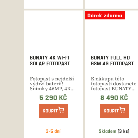
Dárek zdarma
BUNATY 4K WI-FI
BUNATY FULL HD
SOLAR FOTOPAST
GSM 4G FOTOPAST
Fotopast s nejdelší
K nákupu této
výdrží baterií!
fotopasti dostanete
Snímky 46MP, 4K
fotopast BUNATY
video, solarní
ONE zcela...
5 290 KČ
8 490 KČ
panel,...
KOUPIT
KOUPIT
3-5 dní
Skladem
(3 ks)