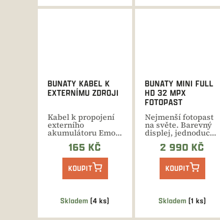
BUNATY KABEL K
BUNATY MINI FULL
EXTERNÍMU ZDROJI
HD 32 MPX
FOTOPAST
Kabel k propojení
Nejmenší fotopast
externího
na světe. Barevný
akumulátoru Emos
displej, jednoduché
a fotopasti Bunaty
nastavení a
165 KČ
2 990 KČ
ovládání,...
KOUPIT
KOUPIT
Skladem
(4 ks)
Skladem
(1 ks)