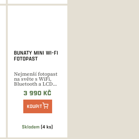
BUNATY MINI WI-FI
FOTOPAST
Nejmenší fotopast
na světe s WiFi,
Bluetooth a LCD
displejem, záznam
3 990 KČ
na sd...
KOUPIT
Skladem
(4 ks)