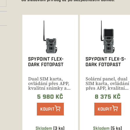
V
ý
p
i
s
p
r
SPYPOINT FLEX-
SPYPOINT FLEX-S-
o
DARK FOTOPAST
DARK FOTOPAST
d
u
Dual SIM karta,
Solární panel, dual
k
ovládání přes APP,
SIM karta, ovládání
t
kvalitní snímky a
přes APP, kvalitní
videa se zvukem,
snímky a videa se...
ů
5 980 KČ
8 375 KČ
snadné...
KOUPIT
KOUPIT
Skladem
(3 ks)
Skladem
(5 ks)