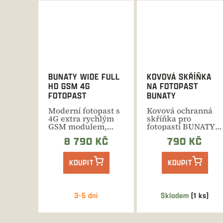
BUNATY WIDE FULL
KOVOVÁ SKŘÍŇKA
HD GSM 4G
NA FOTOPAST
FOTOPAST
BUNATY
Moderní fotopast s
Kovová ochranná
4G extra rychlým
skříňka pro
GSM modulem,
fotopasti BUNATY,
SMS dálkovým
včetně modelů s
8 790 KČ
790 KČ
ovládáním,...
GSM modulem.
KOUPIT
KOUPIT
3-5 dní
Skladem
(1 ks)