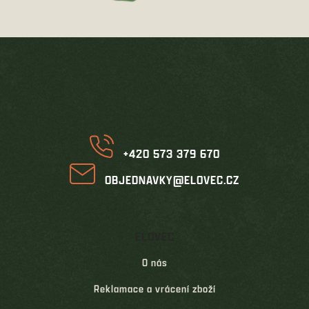
Z
á
p
a
t
í
+420 573 379 670
OBJEDNAVKY@ELOVEC.CZ
ELOVEC
O nás
Reklamace a vrácení zboží