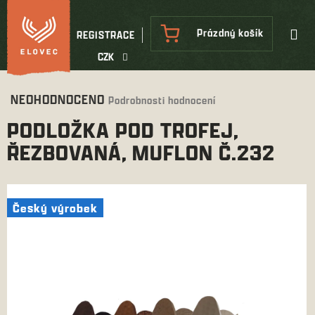
Přejít
na
NÁKUPNÍ
Prázdný košík
REGISTRACE
obsah
KOŠÍK
CZK
Průměrné
NEOHODNOCENO
Podrobnosti hodnocení
hodnocení
PODLOŽKA POD TROFEJ,
produktu
je
ŘEZBOVANÁ, MUFLON Č.232
0,0
z
5
hvězdiček.
Český výrobek
Český výrobek