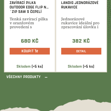
ZAVÍRACÍ PILKA
LANDIG JEDNORÁZOVÉ
OUTDOOR EDGE FLIP N
RUKAVICE
´ZIP SAW S ČEPELÍ
4,4"
Tenká zavírací pilka
Jednorázové
v oranžovém
rukavice ideální pro
provedení s
zpracování úlovku i
kapesním klipem a
masa. Dokonalá
nylonovým...
ochrana...
680 KČ
382 KČ
KOUPIT
DETAIL
Skladem
(>5 ks)
Skladem
(>5 ks)
VŠECHNY PRODUKTY