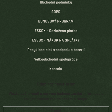
Obchodní podmínky
GDPR
BONUSOVÝ PROGRAM
ESSOX - Rozložená platba
ESSOX - NÁKUP NA SPLÁTKY
Recyklace elektroodpadu a baterií
Velkoobchodní spolupráce
Kontakt
Odebírat newsletter
Vložte svůj e-mail a my vám budeme zasílat informace o
nových produktech na našem e-shopu.
E-mail