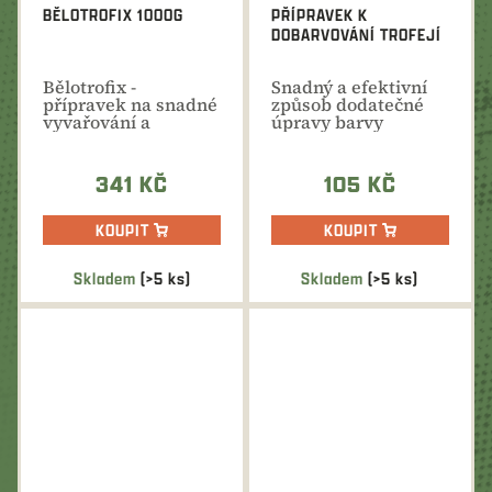
BĚLOTROFIX 1000G
PŘÍPRAVEK K
DOBARVOVÁNÍ TROFEJÍ
Bělotrofix -
Snadný a efektivní
přípravek na snadné
způsob dodatečné
vyvařování a
úpravy barvy
odmašťování trofejí.
trofeje.
341 KČ
105 KČ
KOUPIT
KOUPIT
Skladem
(>5 ks)
Skladem
(>5 ks)
Průměrné
Průměrné
hodnocení
hodnocení
produktu
produktu
je
je
5,0
5,0
z
z
5
5
hvězdiček.
hvězdiček.