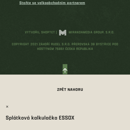
Staňte se velkoobchodním partnerem
VYTVOŘIL SHOPTET
|
MIRANDAMEDIA GROUP, S.R.O.
COPYRIGHT 2021 ZÁHOŘÍ RUDEL S.R.O. PŘEROVSKÁ 38 BYSTŘICE POD
HOSTÝNEM 76861 ČESKÁ REPUBLIKA
×
Splátková kalkulačka ESSOX