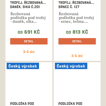
TROFEJ, ŘEZBOVANÁ,
TROFEJ, ŘEZBOVANÁ,
DANĚK, SIKA Č.201
SRNEC Č. 127
Řezbovaná
Řezbovaná
podložka pod trofej
podložka pod trofej
- daněk, sika
- srnec, šelma.
(zřezaná lebka,
Ruční výroba,
čílko). Ruční...
celková výška 27...
691 KČ
813 KČ
OD
OD
DETAIL
DETAIL
3-5 dní
Průměrné
3-5 dní
hodnocení
produktu
Český výrobek
Český výrobek
je
5,0
z
5
hvězdiček.
PODLOŽKA POD
PODLOŽKA POD