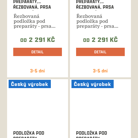
PREPARÁTY,
PREPARÁTY,
ŘEZBOVANÁ, PRSA
ŘEZBOVANÁ, PRSA
MUFLON Č. 409
MUFLON Č.408
Řezbovaná
Řezbovaná
podložka pod
podložka pod
preparáty - prsa
preparáty - prsa
muflon. Ruční
muflon. Ruční
výroba, celková
výroba, celková
2 291 KČ
2 291 KČ
OD
OD
výška...
výška...
DETAIL
DETAIL
3-5 dní
3-5 dní
Český výrobek
Český výrobek
PODLOŽKA POD
PODLOŽKA POD