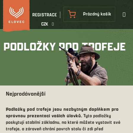
Přejít
na
NÁKUPNÍ
Prázdný košík
REGISTRACE
obsah
KOŠÍK
CZK
PODLOŽKY POD TROFEJE
Nejprodávanější
Podložky pod trofeje jsou nezbytným doplňkem pro
správnou prezentaci vašich úlovků.
Tyto podložky
poskytují stabilní základnu, na které můžete vystavit své
trofeje, a zároveň chrání povrch stolu či zdi před