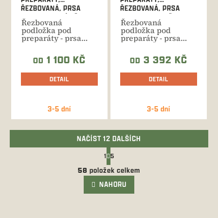
ŘEZBOVANÁ, PRSA
ŘEZBOVANÁ, PRSA
SRNEC, KAMZÍK Č.405
JELEN, PRASE Č.404
Řezbovaná
Řezbovaná
podložka pod
podložka pod
preparáty - prsa
preparáty - prsa
srnec, kamzík.
jelen, prase. Ruční
Ruční výroba,
výroba, celková...
1 100 KČ
3 392 KČ
OD
OD
celková...
DETAIL
DETAIL
3-5 dní
3-5 dní
NAČÍST 12 DALŠÍCH
S
1
5
t
O
r
58
položek celkem
v
á
l
NAHORU
n
k
á
o
d
v
a
á