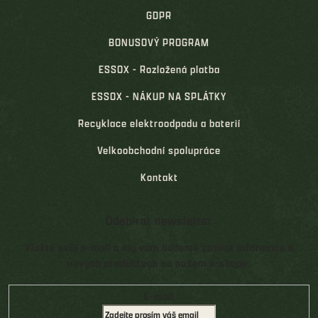
GDPR
BONUSOVÝ PROGRAM
ESSOX - Rozložená platba
ESSOX - NÁKUP NA SPLÁTKY
Recyklace elektroodpadu a baterií
Velkoobchodní spolupráce
Kontakt
Odebírat newsletter
Vložte svůj e-mail a my vám budeme zasílat informace o
nových produktech na našem e-shopu.
E-mail