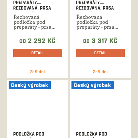
PREPARÁTY,
PREPARÁTY,
ŘEZBOVANÁ, PRSA
ŘEZBOVANÁ, PRSA
MUFLON Č.413
JELEN Č.410
Řezbovaná
Řezbovaná
podložka pod
podložka pod
preparáty - prsa
preparáty - prsa
muflon. Ruční
jelen. Ruční výroba,
výroba, celková
celková výška 86...
2 292 KČ
3 317 KČ
OD
OD
výška...
DETAIL
DETAIL
3-5 dní
3-5 dní
Český výrobek
Český výrobek
PODLOŽKA POD
PODLOŽKA POD