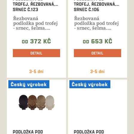
u
TROFEJ, ŘEZBOVANÁ,
TROFEJ, ŘEZBOVANÁ,
k
SRNEC Č.123
SRNEC Č.106
t
Řezbovaná
Řezbovaná
ů
podložka pod trofej
podložka pod trofej
- srnec, šelma.
- srnec, šelma.
Ruční výroba,
Ruční výroba,
celková výška 23...
celková výška 30...
372 KČ
653 KČ
OD
OD
DETAIL
DETAIL
3-5 dní
3-5 dní
Český výrobek
Český výrobek
PODLOŽKA POD
PODLOŽKA POD