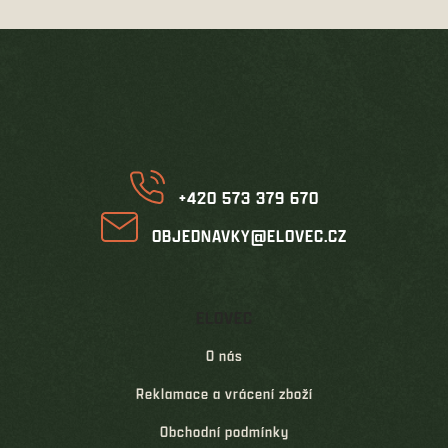
c
n
í
í
Z
p
á
r
p
v
k
a
y
t
v
í
ý
p
i
+420 573 379 670
s
u
OBJEDNAVKY@ELOVEC.CZ
ELOVEC
O nás
Reklamace a vrácení zboží
Obchodní podmínky