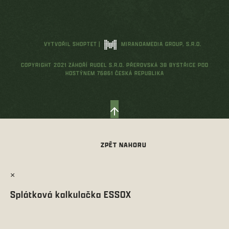
VYTVOŘIL SHOPTET
|
MIRANDAMEDIA GROUP, S.R.O.
COPYRIGHT 2021 ZÁHOŘÍ RUDEL S.R.O. PŘEROVSKÁ 38 BYSTŘICE POD
HOSTÝNEM 76861 ČESKÁ REPUBLIKA
×
Splátková kalkulačka ESSOX