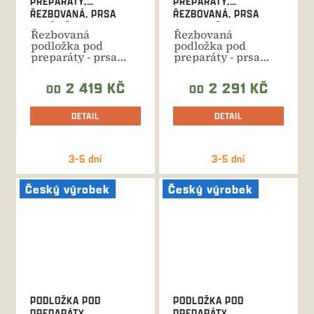
PREPARÁTY,
PREPARÁTY,
ŘEZBOVANÁ, PRSA
ŘEZBOVANÁ, PRSA
DANĚK Č.407
MUFLON Č.406
Řezbovaná
Řezbovaná
podložka pod
podložka pod
preparáty - prsa
preparáty - prsa
daněk. Ruční
muflon. Ruční
výroba, celková
výroba, celková
2 419 KČ
2 291 KČ
OD
OD
výška 66...
výška...
DETAIL
DETAIL
3-5 dní
3-5 dní
Český výrobek
Český výrobek
PODLOŽKA POD
PODLOŽKA POD
PREPARÁTY,
PREPARÁTY,