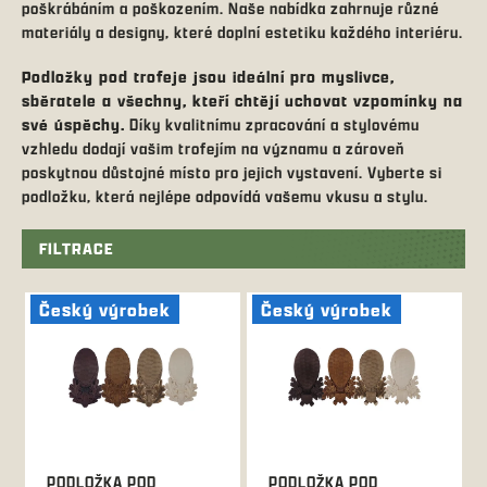
poškrábáním a poškozením. Naše nabídka zahrnuje různé
materiály a designy, které doplní estetiku každého interiéru.
Podložky pod trofeje jsou ideální pro myslivce,
sběratele a všechny, kteří chtějí uchovat vzpomínky na
své úspěchy.
Díky kvalitnímu zpracování a stylovému
vzhledu dodají vašim trofejím na významu a zároveň
poskytnou důstojné místo pro jejich vystavení. Vyberte si
podložku, která nejlépe odpovídá vašemu vkusu a stylu.
FILTRACE
V
ý
Český výrobek
Český výrobek
p
i
s
p
r
o
d
PODLOŽKA POD
PODLOŽKA POD