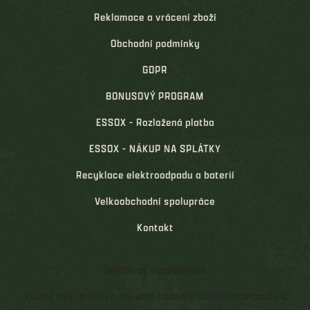
Reklamace a vrácení zboží
Obchodní podmínky
GDPR
BONUSOVÝ PROGRAM
ESSOX - Rozložená platba
ESSOX - NÁKUP NA SPLÁTKY
Recyklace elektroodpadu a baterií
Velkoobchodní spolupráce
Kontakt
Odebírat newsletter
Vložte svůj e-mail a my vám budeme zasílat informace o