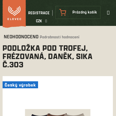
Přejít
na
NÁKUPNÍ
Prázdný košík
REGISTRACE
obsah
KOŠÍK
CZK
Průměrné
NEOHODNOCENO
Podrobnosti hodnocení
hodnocení
PODLOŽKA POD TROFEJ,
produktu
je
FRÉZOVANÁ, DANĚK, SIKA
0,0
Č.303
z
5
hvězdiček.
Český výrobek
Český výrobek