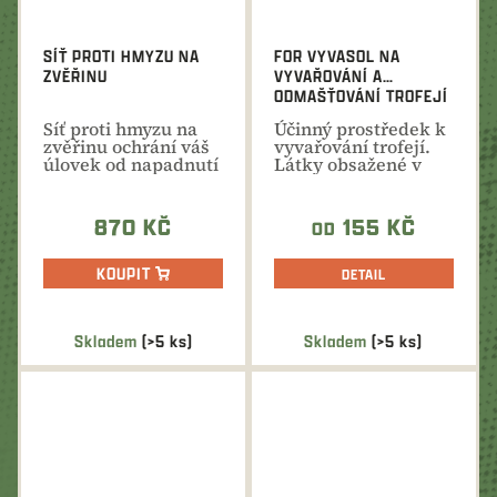
SÍŤ PROTI HMYZU NA
FOR VYVASOL NA
ZVĚŘINU
VYVAŘOVÁNÍ A
ODMAŠŤOVÁNÍ TROFEJÍ
Síť proti hmyzu na
Účinný prostředek k
zvěřinu ochrání váš
vyvařování trofejí.
úlovek od napadnutí
Látky obsažené v
much a jiného
přípravku
hmyzu
napomáhají...
870 KČ
155 KČ
OD
KOUPIT
DETAIL
Skladem
(>5 ks)
Skladem
(>5 ks)