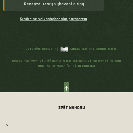
Recenze, testy vybavení a tipy
Staňte se velkoobchodním partnerem
VYTVOŘIL SHOPTET
|
MIRANDAMEDIA GROUP, S.R.O.
COPYRIGHT 2021 ZÁHOŘÍ RUDEL S.R.O. PŘEROVSKÁ 38 BYSTŘICE POD
HOSTÝNEM 76861 ČESKÁ REPUBLIKA
×