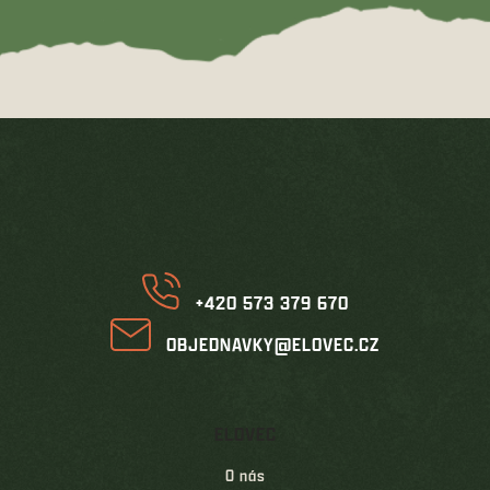
hvězdiček.
Z
á
p
a
t
í
+420 573 379 670
OBJEDNAVKY@ELOVEC.CZ
ELOVEC
O nás