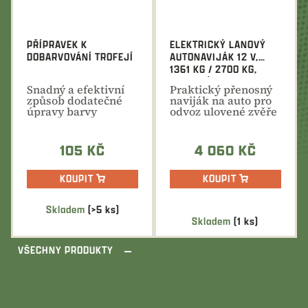
PŘÍPRAVEK K
ELEKTRICKÝ LANOVÝ
DOBARVOVÁNÍ TROFEJÍ
AUTONAVIJÁK 12 V,
1361 KG / 2700 KG,
OCELOVÉ LANO
Snadný a efektivní
Praktický přenosný
způsob dodatečné
naviják na auto pro
úpravy barvy
odvoz ulovené zvěře
trofeje.
nebo k...
105 KČ
4 060 KČ
KOUPIT
KOUPIT
Skladem
(>5 ks)
Průměrné
Skladem
(1 ks)
hodnocení
produktu
VŠECHNY PRODUKTY
je
5,0
z
5