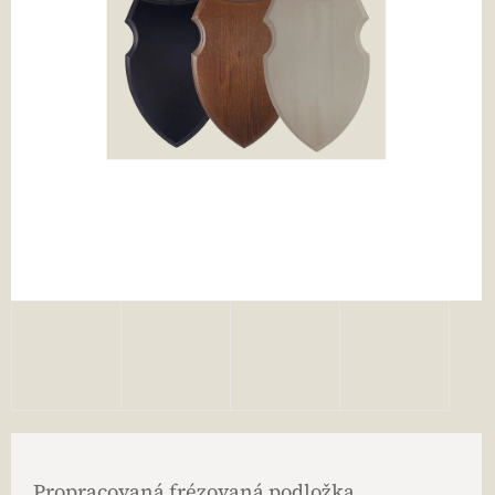
Propracovaná frézovaná podložka