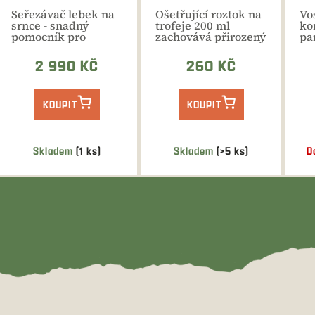
Seřezávač lebek na
Ošetřující roztok na
Vo
srnce - snadný
trofeje 200 ml
ko
pomocník pro
zachovává přirozený
par
úpravu trofeje.
vzhled paroží,
Pří
nemění...
2 990 KČ
260 KČ
KOUPIT
KOUPIT
Skladem
(1 ks)
Skladem
(>5 ks)
D