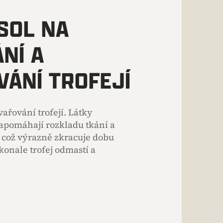
SOL NA
NÍ A
ÁNÍ TROFEJÍ
ařování trofejí. Látky
apomáhají rozkladu tkání a
, což výrazně zkracuje dobu
onale trofej odmastí a