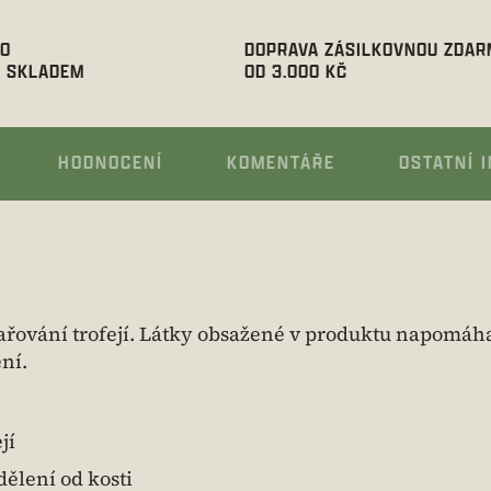
00
DOPRAVA ZÁSILKOVNOU ZDA
 SKLADEM
OD 3.000 KČ
HODNOCENÍ
KOMENTÁŘE
OSTATNÍ 
ařování trofejí. Látky obsažené v produktu napomáha
ení.
jí
ělení od kosti