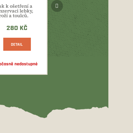
Další
sk k ošetření a
produkt
nzervaci lebky,
oží a toulců.
pravek vytváří...
280 KČ
DETAIL
očasně nedostupné