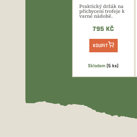
Praktický držák na
přichycení trofeje k
varné nádobě.
Kloubový
mechanismus...
795 KČ
KOUPIT
Skladem
(5 ks)