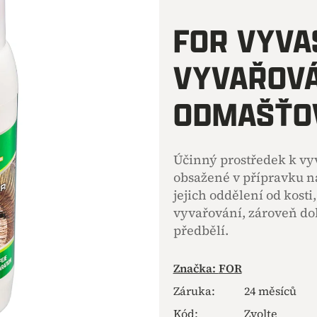
hodnocení
produktu
FOR VYVA
je
0,0
VYVAŘOVÁ
z
5
hvězdiček.
ODMAŠŤOV
Účinný prostředek k vyv
obsažené v přípravku n
jejich oddělení od kosti
vyvařování, zároveň dok
předbělí.
Značka:
FOR
Záruka
:
24 měsíců
Kód:
Zvolte