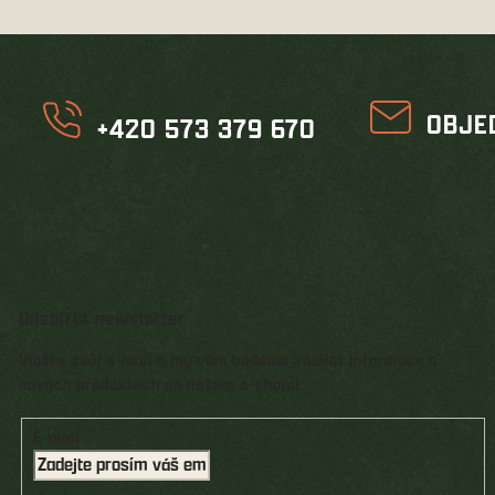
OBJE
+420 573 379 670
Odebírat newsletter
Vložte svůj e-mail a my vám budeme zasílat informace o
nových produktech na našem e-shopu.
E-mail