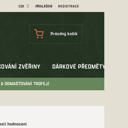
CZK
PŘIHLÁŠENÍ
REGISTRACE
NÁKUPNÍ
Prázdný košík
KOŠÍK
OVÁNÍ ZVĚŘINY
DÁRKOVÉ PŘEDMĚTY
OUT
 A ODMAŠŤOVÁNÍ TROFEJÍ
sti hodnocení