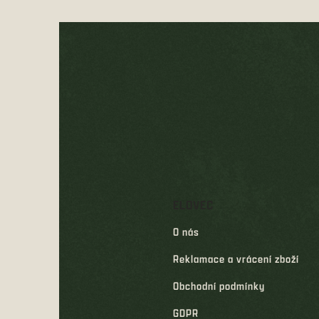
Z
á
p
a
t
í
ELOVEC
O nás
Reklamace a vrácení zboží
Obchodní podmínky
GDPR