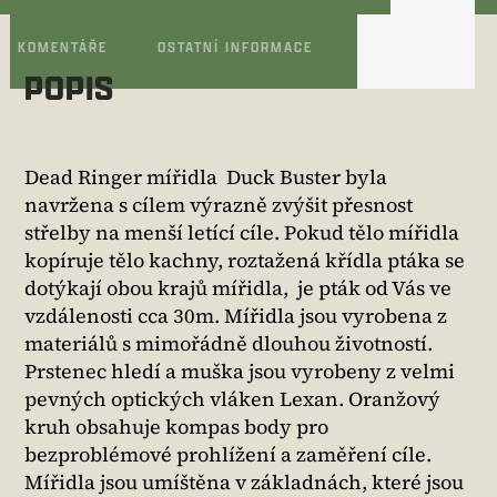
KOMENTÁŘE
OSTATNÍ INFORMACE
POPIS
Dead Ringer mířidla Duck Buster byla
navržena s cílem výrazně zvýšit přesnost
střelby na menší letící cíle. Pokud tělo mířidla
kopíruje tělo kachny, roztažená křídla ptáka se
dotýkají obou krajů mířidla, je pták od Vás ve
vzdálenosti cca 30m. Mířidla jsou vyrobena z
materiálů s mimořádně dlouhou životností.
Prstenec hledí a muška jsou vyrobeny z velmi
pevných optických vláken Lexan. Oranžový
kruh obsahuje kompas body pro
bezproblémové prohlížení a zaměření cíle.
Mířidla jsou umíštěna v základnách, které jsou