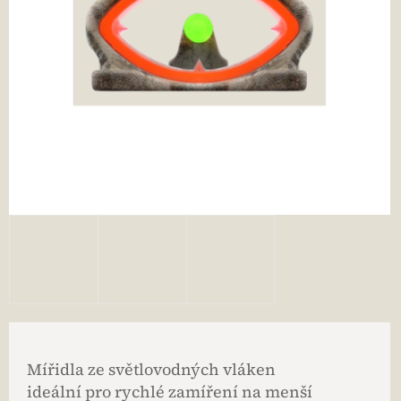
Mířidla ze světlovodných vláken
ideální pro rychlé zamíření na menší