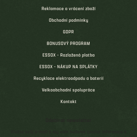
Reklamace a vrácení zboží
Obchodní podmínky
GDPR
BONUSOVÝ PROGRAM
ESSOX - Rozložená platba
ESSOX - NÁKUP NA SPLÁTKY
Recyklace elektroodpadu a baterií
Velkoobchodní spolupráce
Kontakt
Odebírat newsletter
Vložte svůj e-mail a my vám budeme zasílat informace o