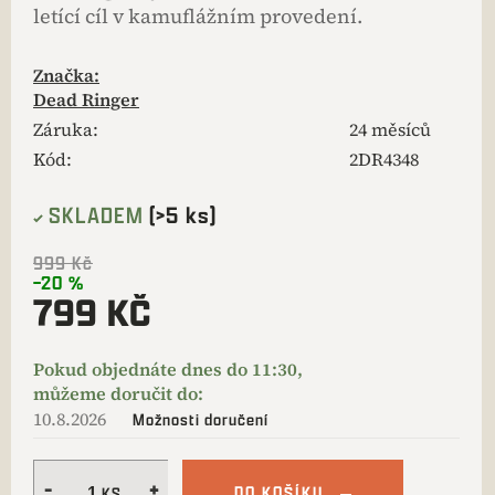
letící cíl v kamuflážním provedení.
Značka:
Dead Ringer
Záruka
:
24 měsíců
Kód:
2DR4348
SKLADEM
(>5 ks)
999 Kč
–20 %
799 KČ
10.8.2026
Možnosti doručení
DO KOŠÍKU