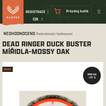
Přejít
na
NÁKUPNÍ
Prázdný košík
REGISTRACE
obsah
KOŠÍK
CZK
Průměrné
NEOHODNOCENO
Podrobnosti hodnocení
hodnocení
DEAD RINGER DUCK BUSTER
produktu
je
MÍŘIDLA-MOSSY OAK
0,0
z
5
hvězdiček.
AKCE
AKCE
999 Kč
–20 %