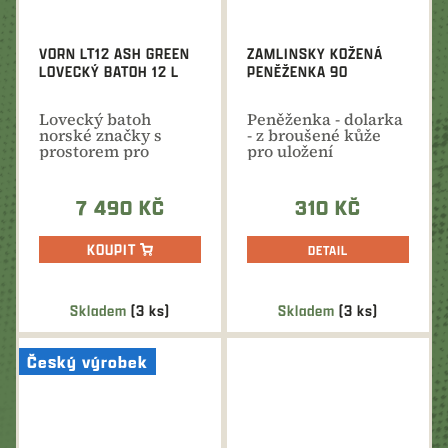
VORN LT12 ASH GREEN
ZAMLINSKY KOŽENÁ
LOVECKÝ BATOH 12 L
PENĚŽENKA 90
Lovecký batoh
Peněženka - dolarka
norské značky s
- z broušené kůže
prostorem pro
pro uložení
zbraň. TOP
papírových
provedení a kvalita...
bankovek i mincí.
7 490 KČ
310 KČ
KOUPIT
DETAIL
Skladem
(3 ks)
Skladem
(3 ks)
Český výrobek