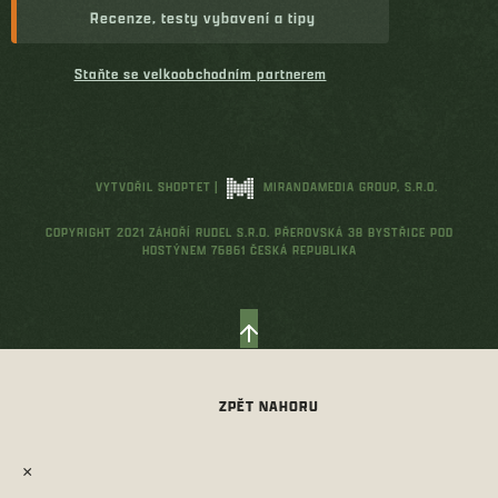
Recenze, testy vybavení a tipy
Staňte se velkoobchodním partnerem
VYTVOŘIL SHOPTET
|
MIRANDAMEDIA GROUP, S.R.O.
COPYRIGHT 2021 ZÁHOŘÍ RUDEL S.R.O. PŘEROVSKÁ 38 BYSTŘICE POD
HOSTÝNEM 76861 ČESKÁ REPUBLIKA
×