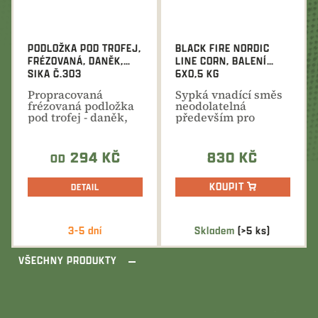
PODLOŽKA POD TROFEJ,
BLACK FIRE NORDIC
FRÉZOVANÁ, DANĚK,
LINE CORN, BALENÍ
SIKA Č.303
6X0,5 KG
Propracovaná
Sypká vnadící směs
frézovaná podložka
neodolatelná
pod trofej - daněk,
především pro
sika. Celková délka
divoká prasata.
33 cm.
Kukuřice...
294 KČ
830 KČ
OD
KOUPIT
DETAIL
3-5 dní
Skladem
(>5 ks)
VŠECHNY PRODUKTY