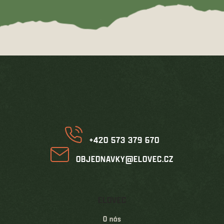
Z
á
p
a
t
í
+420 573 379 670
OBJEDNAVKY@ELOVEC.CZ
ELOVEC
O nás