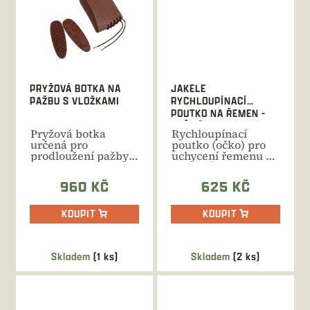
PRYŽOVÁ BOTKA NA
JAKELE
PAŽBU S VLOŽKAMI
RYCHLOUPÍNACÍ
POUTKO NA ŘEMEN -
PRŮMĚR 25 MM
Pryžová botka
Rychloupínací
určená pro
poutko (očko) pro
prodloužení pažby.
uchycení řemenu na
Vyjímatelné vložky
zbraň. Šíře poutka
umožňují...
25 mm....
960 KČ
625 KČ
KOUPIT
KOUPIT
Skladem
(1 ks)
Skladem
(2 ks)