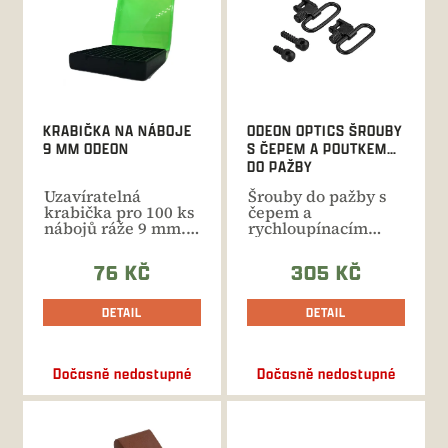
i
s
p
r
o
d
KRABIČKA NA NÁBOJE
ODEON OPTICS ŠROUBY
u
9 MM ODEON
S ČEPEM A POUTKEM
k
DO PAŽBY
t
Uzavíratelná
Šrouby do pažby s
ů
krabička pro 100 ks
čepem a
nábojů ráže 9 mm.
rychloupínacím
Praktická pomůcka,
poutkem pro
díky...
uchycení řemene
76 KČ
305 KČ
na...
DETAIL
DETAIL
Dočasně nedostupné
Dočasně nedostupné