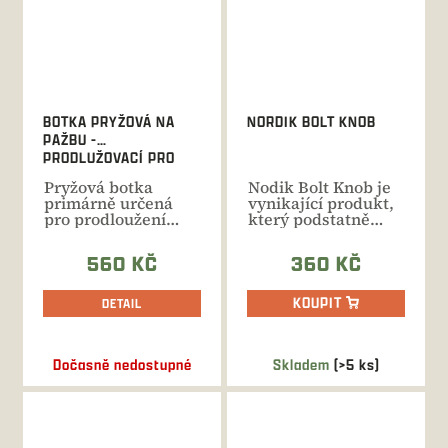
BOTKA PRYŽOVÁ NA
NORDIK BOLT KNOB
PAŽBU -
PRODLUŽOVACÍ PRO
PARD
Pryžová botka
Nodik Bolt Knob je
primárně určená
vynikající produkt,
pro prodloužení
který podstatně
pažby při
zrychlí přebíjení u...
současném použití...
560 KČ
360 KČ
KOUPIT
DETAIL
Dočasně nedostupné
Skladem
(>5 ks)