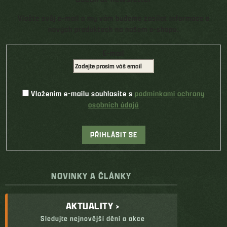
Vložte svůj e-mail a my vám budeme zasílat informace o
nových produktech na našem e-shopu.
E-mail
Vložením e-mailu souhlasíte s
podmínkami ochrany
osobních údajů
PŘIHLÁSIT SE
NOVINKY A ČLÁNKY
AKTUALITY ›
Sledujte nejnovější dění a akce