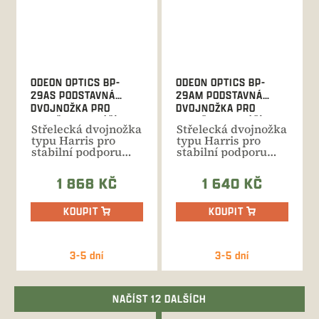
ODEON OPTICS BP-
ODEON OPTICS BP-
29AS PODSTAVNÁ
29AM PODSTAVNÁ
DVOJNOŽKA PRO
DVOJNOŽKA PRO
ZBRAŇ S MONTÁŽÍ
ZBRAŇ S MONTÁŽÍ
Střelecká dvojnožka
Střelecká dvojnožka
typu Harris pro
typu Harris pro
stabilní podporu
stabilní podporu
zbraně s
zbraně s
nastavitelnou...
nastavitelnou...
1 868 KČ
1 640 KČ
KOUPIT
KOUPIT
3-5 dní
3-5 dní
NAČÍST 12 DALŠÍCH
S