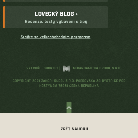
LOVECKÝ BLOG ›
Recenze, testy vybavení a tipy
Staňte se velkoobchodním partnerem
VYTVOŘIL SHOPTET
|
MIRANDAMEDIA GROUP, S.R.O.
COPYRIGHT 2021 ZÁHOŘÍ RUDEL S.R.O. PŘEROVSKÁ 38 BYSTŘICE POD
HOSTÝNEM 76861 ČESKÁ REPUBLIKA