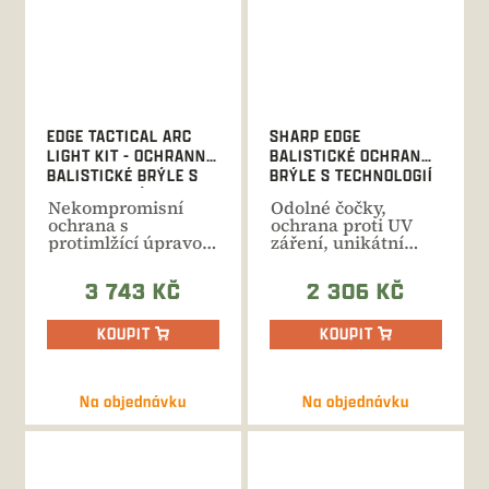
EDGE TACTICAL ARC
SHARP EDGE
LIGHT KIT - OCHRANNÉ
BALISTICKÉ OCHRANNÉ
BALISTICKÉ BRÝLE S
BRÝLE S TECHNOLOGIÍ
TECHNOLOGIÍ VAPOR
VAPOR SHIELD, SADA
Nekompromisní
Odolné čočky,
SHIELD, SADA
ochrana s
ochrana proti UV
protimlžící úpravou
záření, unikátní
a nastavitelným
technologie bránící
zorníkem....
zamlžení...
3 743 KČ
2 306 KČ
KOUPIT
KOUPIT
Na objednávku
Na objednávku