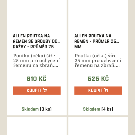
ALLEN POUTKA NA
ALLEN POUTKA NA
ŘEMEN SE ŠROUBY DO
ŘEMEN - PRŮMĚR 25
PAŽBY - PRŮMĚR 25
MM
MM
Poutka (očka) šíře
Poutka (očka) šíře
25 mm pro uchycení
25 mm pro uchycení
řemenu na zbraň.
řemenu na zbraň.
Součástí balení
Pro průměr čepu 3,5
šrouby...
mm.
810 KČ
625 KČ
KOUPIT
KOUPIT
Skladem
(3 ks)
Skladem
(4 ks)