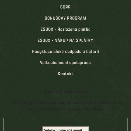
GDPR
BONUSOVÝ PROGRAM
ESSOX - Rozložená platba
ESSOX - NÁKUP NA SPLÁTKY
Recyklace elektroodpadu a baterií
Velkoobchodní spolupráce
Kontakt
Odebírat newsletter
Vložte svůj e-mail a my vám budeme zasílat informace o
nových produktech na našem e-shopu.
E-mail