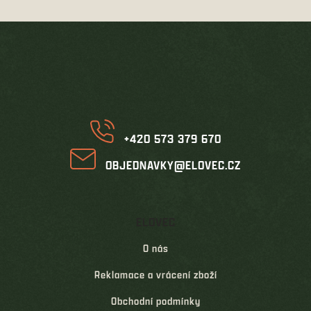
Z
á
p
a
t
í
+420 573 379 670
OBJEDNAVKY@ELOVEC.CZ
ELOVEC
O nás
Reklamace a vrácení zboží
Obchodní podmínky