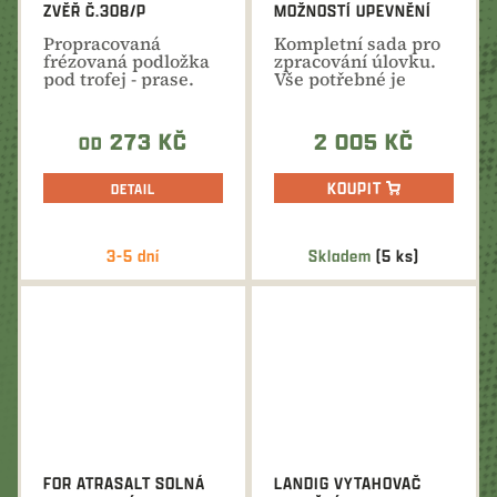
ZVĚŘ Č.308/P
MOŽNOSTÍ UPEVNĚNÍ
NA OPASEK
Propracovaná
Kompletní sada pro
frézovaná podložka
zpracování úlovku.
pod trofej - prase.
Vše potřebné je
Plechové krytí
přehledně uloženo
stříbrné,...
v...
273 KČ
2 005 KČ
OD
KOUPIT
DETAIL
3-5 dní
Skladem
(5 ks)
FOR ATRASALT SOLNÁ
LANDIG VYTAHOVAČ