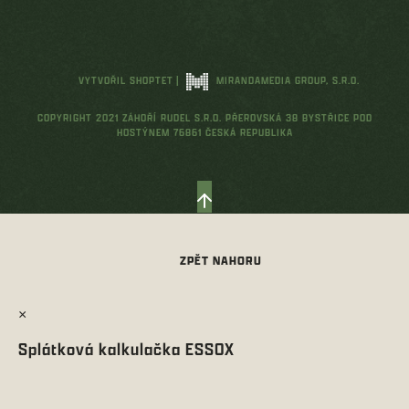
VYTVOŘIL SHOPTET
|
MIRANDAMEDIA GROUP, S.R.O.
COPYRIGHT 2021 ZÁHOŘÍ RUDEL S.R.O. PŘEROVSKÁ 38 BYSTŘICE POD
HOSTÝNEM 76861 ČESKÁ REPUBLIKA
×
Splátková kalkulačka ESSOX