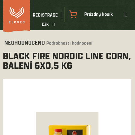
Přejít
na
NÁKUPNÍ
Prázdný košík
REGISTRACE
obsah
KOŠÍK
CZK
Průměrné
NEOHODNOCENO
Podrobnosti hodnocení
hodnocení
BLACK FIRE NORDIC LINE CORN,
produktu
je
BALENÍ 6X0,5 KG
0,0
z
5
hvězdiček.