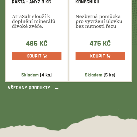
PASTA - ANÝZ 3 KG
KONEČNÍKU
AtraSalt slouží k
Nezbytná pomůcka
doplnění minerálů
pro vyvržení úlovku
divoké zvěře.
bez nutnosti řezu
zámku.
485 KČ
475 KČ
KOUPIT
KOUPIT
Skladem
(4 ks)
Skladem
(5 ks)
VŠECHNY PRODUKTY