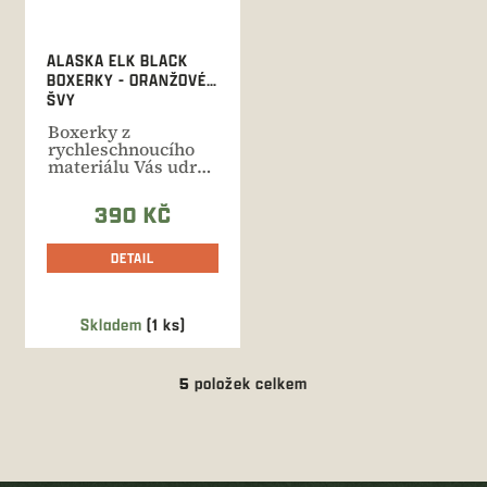
ALASKA ELK BLACK
BOXERKY - ORANŽOVÉ
ŠVY
Boxerky z
rychleschnoucího
materiálu Vás udrží
v suchu při všech
outdoorových...
390 KČ
DETAIL
Skladem
(1 ks)
5
položek celkem
O
v
l
á
d