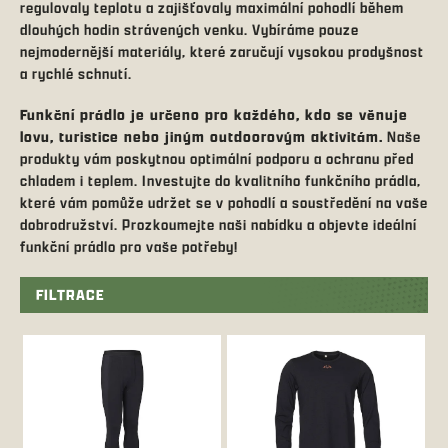
regulovaly teplotu a zajišťovaly maximální pohodlí během
dlouhých hodin strávených venku. Vybíráme pouze
nejmodernější materiály, které zaručují vysokou prodyšnost
a rychlé schnutí.
Funkční prádlo je určeno pro každého, kdo se věnuje
lovu, turistice nebo jiným outdoorovým aktivitám.
Naše
produkty vám poskytnou optimální podporu a ochranu před
chladem i teplem. Investujte do kvalitního funkčního prádla,
které vám pomůže udržet se v pohodlí a soustředění na vaše
dobrodružství. Prozkoumejte naši nabídku a objevte ideální
funkční prádlo pro vaše potřeby!
FILTRACE
V
ý
p
i
s
p