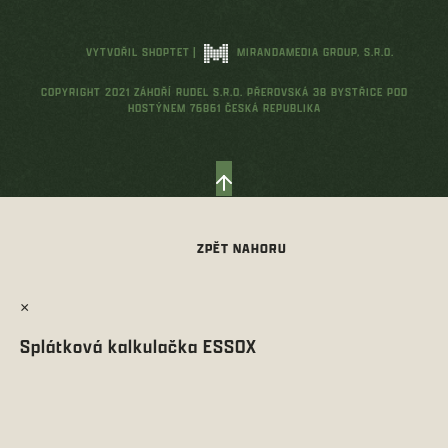
VYTVOŘIL SHOPTET
|
MIRANDAMEDIA GROUP, S.R.O.
COPYRIGHT 2021 ZÁHOŘÍ RUDEL S.R.O. PŘEROVSKÁ 38 BYSTŘICE POD
HOSTÝNEM 76861 ČESKÁ REPUBLIKA
×
Splátková kalkulačka ESSOX