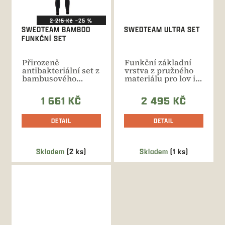
2 215 Kč
–25 %
SWEDTEAM BAMBOO
SWEDTEAM ULTRA SET
FUNKČNÍ SET
Přirozeně
Funkční základní
antibakteriální set z
vrstva z pružného
bambusového
materiálu pro lov i
vlákna odvádí
ostatní
vlhkost od těla a...
volnočasové...
1 661 KČ
2 495 KČ
DETAIL
DETAIL
Skladem
(2 ks)
Skladem
(1 ks)