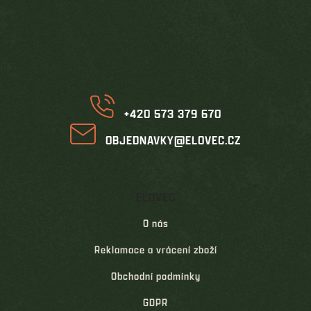
Z
a
á
c
í
p
p
a
r
t
v
í
k
y
v
+420 573 379 670
ý
p
OBJEDNAVKY@ELOVEC.CZ
i
s
u
ELOVEC
O nás
Reklamace a vrácení zboží
Obchodní podmínky
GDPR