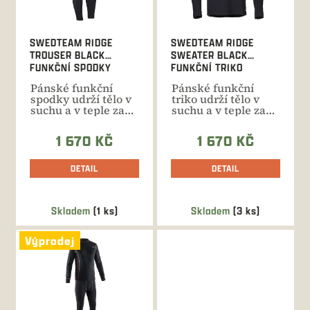
r
o
d
SWEDTEAM RIDGE
SWEDTEAM RIDGE
u
TROUSER BLACK
SWEATER BLACK
k
FUNKČNÍ SPODKY
FUNKČNÍ TRIKO
t
Pánské funkční
Pánské funkční
ů
spodky udrží tělo v
triko udrží tělo v
suchu a v teple za
suchu a v teple za
všech podmínek.
všech podmínek.
Extra...
Extra...
1 670 KČ
1 670 KČ
DETAIL
DETAIL
Skladem
(1 ks)
Skladem
(3 ks)
Výprodej