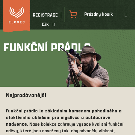
Přejít
na
NÁKUPNÍ
Prázdný košík
REGISTRACE
obsah
KOŠÍK
CZK
FUNKČNÍ PRÁDLO
Nejprodávanější
Funkční prádlo je základním kamenem pohodlného a
efektivního oblečení pro myslivce a outdoorové
nadšence.
Naše kolekce zahrnuje vysoce kvalitní funkční
oděvy, které jsou navrženy tak, aby odváděly vlhkost,