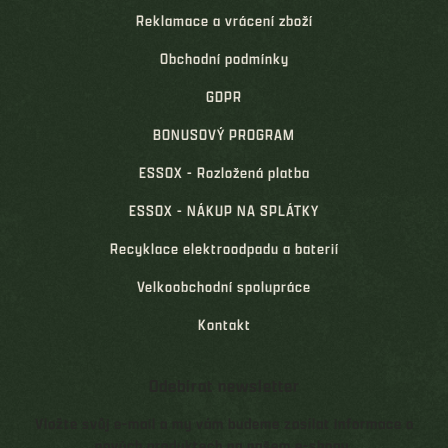
Reklamace a vrácení zboží
Obchodní podmínky
GDPR
BONUSOVÝ PROGRAM
ESSOX - Rozložená platba
ESSOX - NÁKUP NA SPLÁTKY
Recyklace elektroodpadu a baterií
Velkoobchodní spolupráce
Kontakt
Odebírat newsletter
Vložte svůj e-mail a my vám budeme zasílat informace o
nových produktech na našem e-shopu.