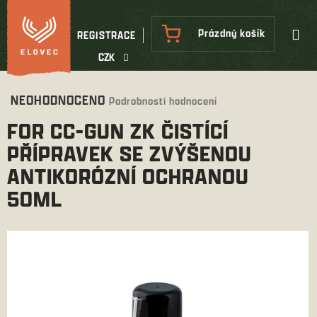
Přejít
na
NÁKUPNÍ
Prázdný košík
REGISTRACE
obsah
KOŠÍK
CZK
Průměrné
NEOHODNOCENO
Podrobnosti hodnocení
hodnocení
FOR CC-GUN ZK ČISTÍCÍ
produktu
je
PŘÍPRAVEK SE ZVÝŠENOU
0,0
ANTIKORÓZNÍ OCHRANOU
z
5
50ML
hvězdiček.