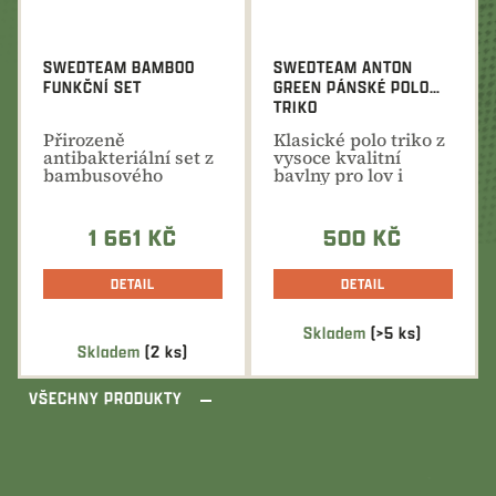
SWEDTEAM BAMBOO
SWEDTEAM ANTON
FUNKČNÍ SET
GREEN PÁNSKÉ POLO
TRIKO
Přirozeně
Klasické polo triko z
antibakteriální set z
vysoce kvalitní
bambusového
bavlny pro lov i
vlákna odvádí
volnočasové aktivity
vlhkost od těla a...
1 661 KČ
500 KČ
DETAIL
DETAIL
Skladem
(>5 ks)
Průměrné
Skladem
(2 ks)
hodnocení
produktu
VŠECHNY PRODUKTY
je
5,0
z
5