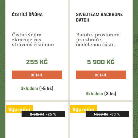
ČISTÍCÍ ŠŇŮRA
SWEDTEAM BACKBONE
BATOH
Čistící šňůra
Batoh s prostorem
zkracuje čas
pro zbraň s
strávený čištěním
oddělenou částí,
zbraně, protože
kterou lze
zaručuje...
přetáhnout přes...
255 KČ
5 900 KČ
DETAIL
DETAIL
Skladem
(>5 ks)
Průměrné
Skladem
(3 ks)
hodnocení
produktu
Výprodej
Výprodej
je
2 215 Kč
–25 %
1 250 Kč
–60 %
5,0
z
5
hvězdiček.