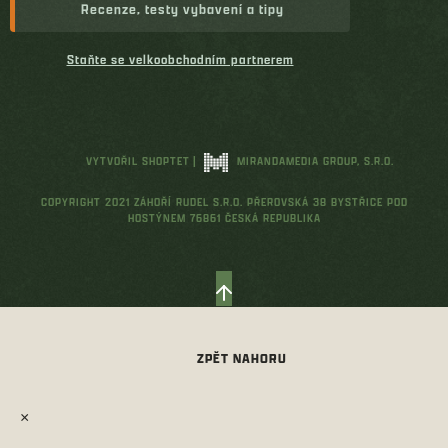
Recenze, testy vybavení a tipy
Staňte se velkoobchodním partnerem
VYTVOŘIL SHOPTET
|
MIRANDAMEDIA GROUP, S.R.O.
COPYRIGHT 2021 ZÁHOŘÍ RUDEL S.R.O. PŘEROVSKÁ 38 BYSTŘICE POD
HOSTÝNEM 76861 ČESKÁ REPUBLIKA
×