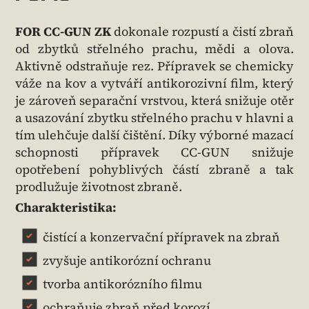
FOR CC-GUN ZK
dokonale rozpustí a čistí zbraň
od zbytků střelného prachu, mědi a olova.
Aktivně odstraňuje rez. Přípravek se chemicky
váže na kov a vytváří antikorozivní film, který
je zároveň separační vrstvou, která snižuje otěr
a usazování zbytku střelného prachu v hlavni a
tím ulehčuje další čištění. Díky výborné mazací
schopnosti přípravek CC-GUN snižuje
opotřebení pohyblivých částí zbraně a tak
prodlužuje životnost zbraně.
Charakteristika:
čistící a konzervační přípravek na zbraň
zvyšuje antikorózní ochranu
tvorba antikorózního filmu
ochraňuje zbraň před korozí