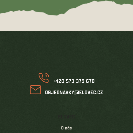
hvězdiček.
Z
á
p
a
t
í
+420 573 379 670
OBJEDNAVKY@ELOVEC.CZ
ELOVEC
O nás