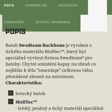
POPIS
PODOBNÉ (8)
HODNOCENÍ
KOMENTÁŘE
OSTATNÍ INFORMACE
POPIS
Batoh
Swedteam Backbone
je vyroben z
tichého materiálu Molltec™, který byl
speciálně vyvinut firmou Swedteam® pro
batohy. Chytré umístění kapsy na zbraň co
nejblíže k tělu "zmenšuje" celkovou váhu
přenášené zbraně na minimum.
Charakteristika:
lovecký batoh
MollTec™
- lehký, pružný a tichý materiál speciálně