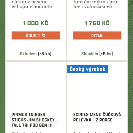
nákup v našem
funkční mikina pro
eshopu v hodnotě
lov i volnočasové
1000 Kč. Ideální
aktivity po celý rok.
dárek na...
1 000 KČ
1 760 KČ
KOUPIT
DETAIL
Skladem
(>5 ks)
Skladem
(>5 ks)
Český výrobek
PRIMOS TRIGGER
EXPRES MENU ČOČKOVÁ
STICKS JIM SHOCKEY
POLÉVKA - 2 PORCE
TALL TRI POD GEN III
TELESKOPICKÁ