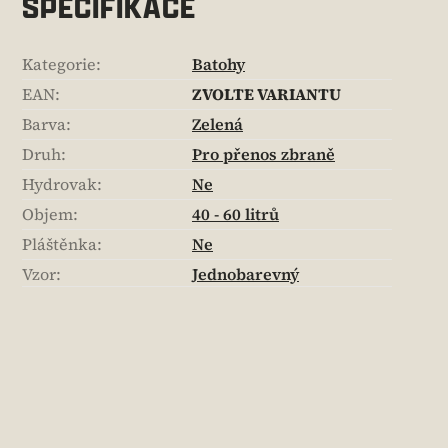
SPECIFIKACE
Kategorie
:
Batohy
EAN
:
ZVOLTE VARIANTU
Barva
:
Zelená
Druh
:
Pro přenos zbraně
Hydrovak
:
Ne
Objem
:
40 - 60 litrů
Pláštěnka
:
Ne
Vzor
:
Jednobarevný