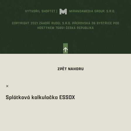
VYTVOŘIL SHOPTET
|
MIRANDAMEDIA GROUP, S.R.O.
COPYRIGHT 2021 ZÁHOŘÍ RUDEL S.R.O. PŘEROVSKÁ 38 BYSTŘICE POD
HOSTÝNEM 76861 ČESKÁ REPUBLIKA
×
Splátková kalkulačka ESSOX