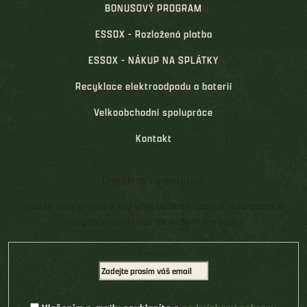
BONUSOVÝ PROGRAM
ESSOX - Rozložená platba
ESSOX - NÁKUP NA SPLÁTKY
Recyklace elektroodpadu a baterií
Velkoobchodní spolupráce
Kontakt
Odebírat newsletter
Vložte svůj e-mail a my vám budeme zasílat informace o
nových produktech na našem e-shopu.
E-mail