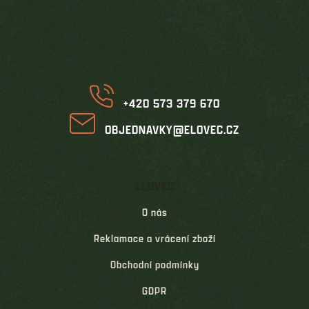
á
p
a
t
í
+420 573 379 670
OBJEDNAVKY@ELOVEC.CZ
ELOVEC
O nás
Reklamace a vrácení zboží
Obchodní podmínky
GDPR