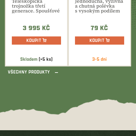
Teleskopická
Jednoduchá, výživná
TROJNOŽKA
trojnožka třetí
a chutná polévka
generace. Spoušťové
s vysokým podílem
ovládání, tichý
bílkovin,...
chod,...
3 995 KČ
79 KČ
KOUPIT
KOUPIT
Skladem
(>5 ks)
3-5 dní
VŠECHNY PRODUKTY
Z