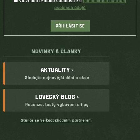
Vložením e-mailu souhlasíte s
podmínkami ochrany
osobních údajů
PŘIHLÁSIT SE
NOVINKY A ČLÁNKY
AKTUALITY ›
Sledujte nejnovější dění a akce
LOVECKÝ BLOG ›
Recenze, testy vybavení a tipy
Staňte se velkoobchodním partnerem