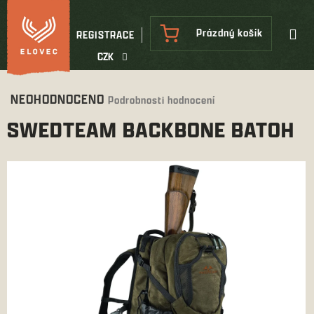
Přejít
na
NÁKUPNÍ
Prázdný košík
REGISTRACE
obsah
KOŠÍK
CZK
Průměrné
NEOHODNOCENO
Podrobnosti hodnocení
hodnocení
SWEDTEAM BACKBONE BATOH
produktu
je
0,0
z
5
hvězdiček.