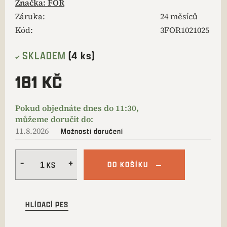
Značka:
FOR
Záruka
:
24 měsíců
Kód:
3FOR1021025
SKLADEM
(4 ks)
181 KČ
11.8.2026
Možnosti doručení
DO KOŠÍKU
HLÍDACÍ PES