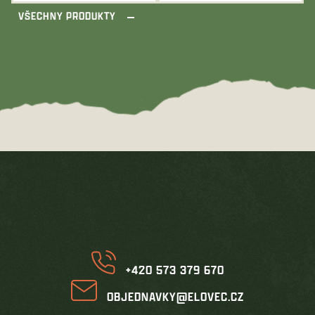
VŠECHNY PRODUKTY
Z
á
p
a
t
í
+420 573 379 670
OBJEDNAVKY@ELOVEC.CZ