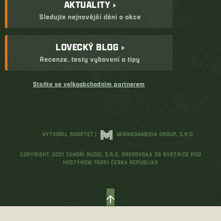
AKTUALITY ›
Sledujte nejnovější dění a akce
LOVECKÝ BLOG ›
Recenze, testy vybavení a tipy
Staňte se velkoobchodním partnerem
VYTVOŘIL SHOPTET
|
MIRANDAMEDIA GROUP, S.R.O.
COPYRIGHT 2021 ZÁHOŘÍ RUDEL S.R.O. PŘEROVSKÁ 38 BYSTŘICE POD
HOSTÝNEM 76861 ČESKÁ REPUBLIKA