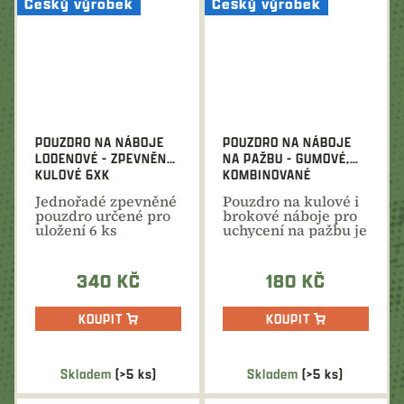
Český výrobek
Český výrobek
POUZDRO NA NÁBOJE
POUZDRO NA NÁBOJE
LODENOVÉ - ZPEVNĚNÉ,
NA PAŽBU - GUMOVÉ,
KULOVÉ 6XK
KOMBINOVANÉ
3XB+4XK
Jednořadé zpevněné
Pouzdro na kulové i
pouzdro určené pro
brokové náboje pro
uložení 6 ks
uchycení na pažbu je
kulových nábojů
vyrobeno z pružné...
lze...
340 KČ
180 KČ
KOUPIT
KOUPIT
Skladem
(>5 ks)
Skladem
(>5 ks)