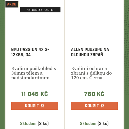
AKCE
15 780 Kč
–30 %
GPO PASSION 4X 3-
ALLEN POUZDRO NA
12X56, G4
DLOUHOU ZBRAŇ
Kvalitní puškohled s
Kvalitní ochrana
30mm tělem a
zbraní s délkou do
nadstandardními
120 cm. Černá
funkcemi. Ideální
barva, měkká
řešení...
výstelka,...
11 046 KČ
760 KČ
KOUPIT
KOUPIT
Skladem
(2 ks)
Skladem
(2 ks)