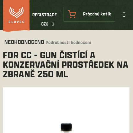
Přejít
na
NÁKUPNÍ
Prázdný košík
REGISTRACE
obsah
KOŠÍK
CZK
Průměrné
NEOHODNOCENO
Podrobnosti hodnocení
hodnocení
FOR CC - GUN ČISTÍCÍ A
produktu
je
KONZERVAČNÍ PROSTŘEDEK NA
0,0
ZBRANĚ 250 ML
z
5
hvězdiček.