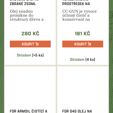
ZBRANĚ 250ML
PROSTŘEDEK NA
ZBRANĚ 250 ML
Olej snadno
CC-GUN je vysoce
pronikne do
účinný čistič a
struktury dřeva a
konzervant na
tím zvyšuje jeho
zbraň. Rozpouští a
odolnost, zároveň...
čistí zbraň...
280 KČ
181 KČ
KOUPIT
KOUPIT
Skladem
(>5 ks)
Průměrné
Skladem
(4 ks)
hodnocení
produktu
je
5,0
z
5
hvězdiček.
FOR ARMOIL ČISTÍCÍ A
FOR O4G OLEJ NA