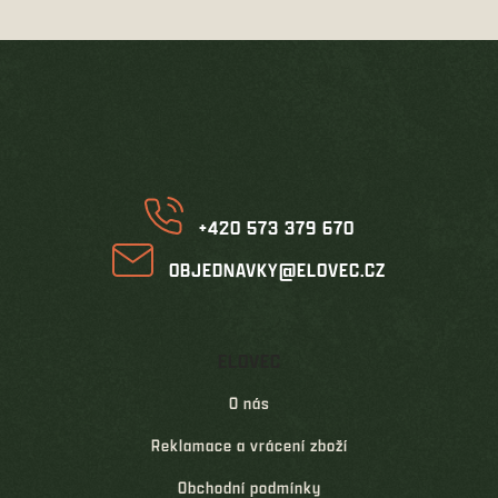
Z
á
p
a
t
í
+420 573 379 670
OBJEDNAVKY@ELOVEC.CZ
ELOVEC
O nás
Reklamace a vrácení zboží
Obchodní podmínky