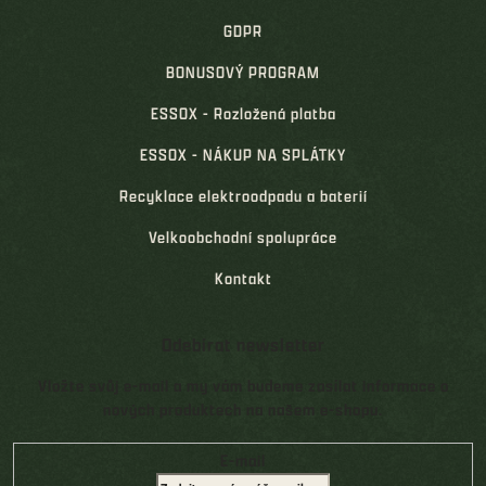
GDPR
BONUSOVÝ PROGRAM
ESSOX - Rozložená platba
ESSOX - NÁKUP NA SPLÁTKY
Recyklace elektroodpadu a baterií
Velkoobchodní spolupráce
Kontakt
Odebírat newsletter
Vložte svůj e-mail a my vám budeme zasílat informace o
nových produktech na našem e-shopu.
E-mail