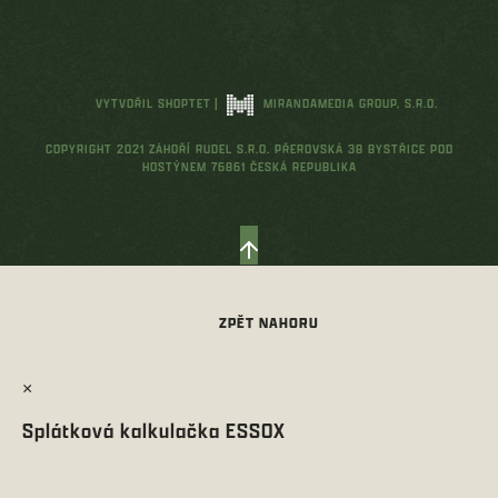
VYTVOŘIL SHOPTET
|
MIRANDAMEDIA GROUP, S.R.O.
COPYRIGHT 2021 ZÁHOŘÍ RUDEL S.R.O. PŘEROVSKÁ 38 BYSTŘICE POD
HOSTÝNEM 76861 ČESKÁ REPUBLIKA
×
Splátková kalkulačka ESSOX