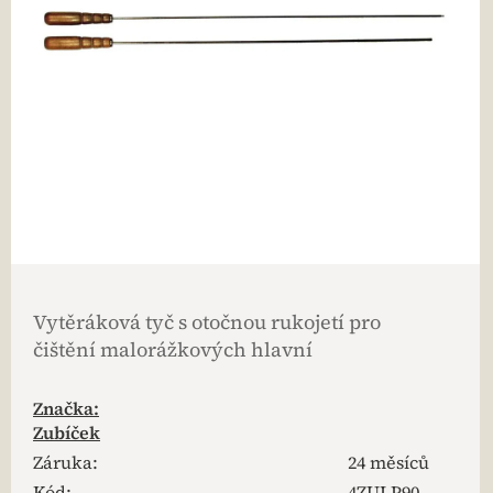
Vytěráková tyč s otočnou rukojetí pro
čištění malorážkových hlavní
Značka:
Zubíček
Záruka
:
24 měsíců
Kód:
4ZULP90