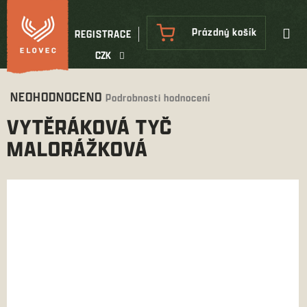
Přejít
na
NÁKUPNÍ
Prázdný košík
REGISTRACE
obsah
KOŠÍK
CZK
Průměrné
NEOHODNOCENO
Podrobnosti hodnocení
hodnocení
VYTĚRÁKOVÁ TYČ
produktu
je
MALORÁŽKOVÁ
0,0
z
5
hvězdiček.