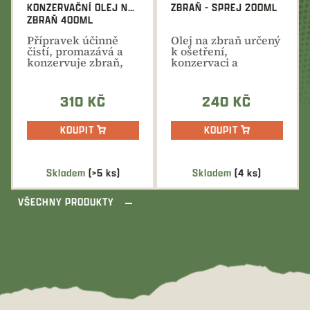
KONZERVAČNÍ OLEJ NA
ZBRAŇ - SPREJ 200ML
ZBRAŇ 400ML
Přípravek účinně
Olej na zbraň určený
čistí, promazává a
k ošetření,
konzervuje zbraň,
konzervaci a
dlouhodobě
promazání kovových
zabraňuje...
částí zbraně...
310 KČ
240 KČ
KOUPIT
KOUPIT
Skladem
(>5 ks)
Skladem
(4 ks)
VŠECHNY PRODUKTY