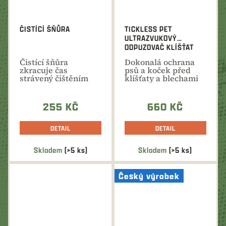
ČISTÍCÍ ŠŇŮRA
TICKLESS PET
ULTRAZVUKOVÝ
ODPUZOVAČ KLÍŠŤAT
Čistící šňůra
Dokonalá ochrana
zkracuje čas
psů a koček před
strávený čištěním
klíšťaty a blechami
zbraně, protože
zaručuje...
255 KČ
660 KČ
DETAIL
DETAIL
Skladem
(>5 ks)
Skladem
(>5 ks)
Průměrné
Průměrné
hodnocení
hodnocení
produktu
produktu
Český výrobek
je
je
5,0
5,0
z
z
5
5