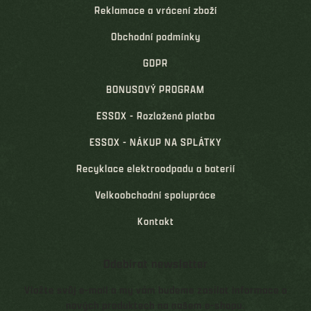
Reklamace a vrácení zboží
Obchodní podmínky
GDPR
BONUSOVÝ PROGRAM
ESSOX - Rozložená platba
ESSOX - NÁKUP NA SPLÁTKY
Recyklace elektroodpadu a baterií
Velkoobchodní spolupráce
Kontakt
Odebírat newsletter
Vložte svůj e-mail a my vám budeme zasílat informace o
nových produktech na našem e-shopu.