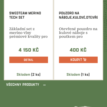
hvězdiček.
hvězdiček.
SWEDTEAM MERINO
POUZDRO NA
TECH SET
NÁBOJE,KULOVÉ,OTEVŘENÉ
Základní set z
Otevřené pouzdro na
merino vlny
kulové náboje s
prémiové kvality pro
poutkem pro
maximální komfort
uchycení na opasek
při všech...
4 150 KČ
400 KČ
KOUPIT
DETAIL
Skladem
(2 ks)
Skladem
(1 ks)
VŠECHNY PRODUKTY