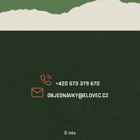
Z
á
p
a
t
í
+420 573 379 670
OBJEDNAVKY@ELOVEC.CZ
ELOVEC
O nás