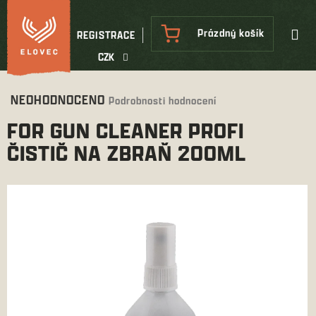
Přejít
na
NÁKUPNÍ
Prázdný košík
REGISTRACE
obsah
KOŠÍK
CZK
Průměrné
NEOHODNOCENO
Podrobnosti hodnocení
hodnocení
FOR GUN CLEANER PROFI
produktu
je
ČISTIČ NA ZBRAŇ 200ML
0,0
z
5
hvězdiček.