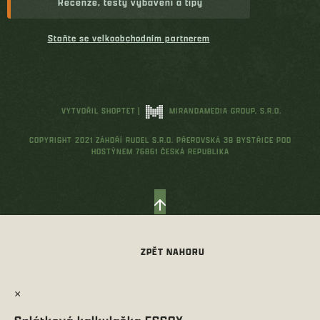
Recenze, testy vybavení a tipy
Staňte se velkoobchodním partnerem
VYTVOŘIL SHOPTET
|
MIRANDAMEDIA GROUP, S.R.O.
COPYRIGHT 2021 ZÁHOŘÍ RUDEL S.R.O. PŘEROVSKÁ 38 BYSTŘICE POD
HOSTÝNEM 76861 ČESKÁ REPUBLIKA
×