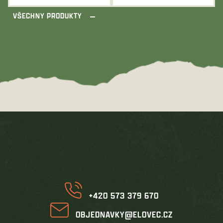
produktu
VŠECHNY PRODUKTY
je
5,0
z
5
hvězdiček.
Z
á
p
a
t
í
+420 573 379 670
OBJEDNAVKY@ELOVEC.CZ