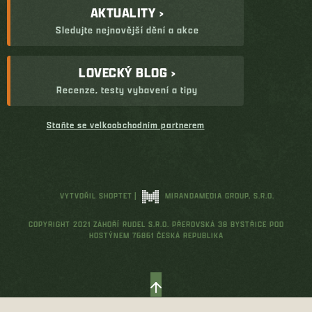
AKTUALITY ›
Sledujte nejnovější dění a akce
LOVECKÝ BLOG ›
Recenze, testy vybavení a tipy
Staňte se velkoobchodním partnerem
VYTVOŘIL SHOPTET
|
MIRANDAMEDIA GROUP, S.R.O.
COPYRIGHT 2021 ZÁHOŘÍ RUDEL S.R.O. PŘEROVSKÁ 38 BYSTŘICE POD
HOSTÝNEM 76861 ČESKÁ REPUBLIKA