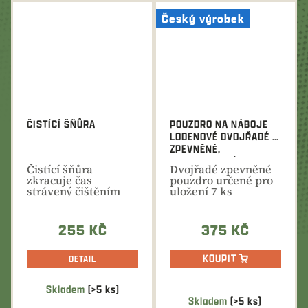
Český výrobek
ČISTÍCÍ ŠŇŮRA
POUZDRO NA NÁBOJE
LODENOVÉ DVOJŘADÉ -
ZPEVNĚNÉ,
KOMBINOVANÉ 2XB+7XK
Čistící šňůra
Dvojřadé zpevněné
zkracuje čas
pouzdro určené pro
strávený čištěním
uložení 7 ks
zbraně, protože
kulových a 2 ks
zaručuje...
brokových...
255 KČ
375 KČ
KOUPIT
DETAIL
Skladem
(>5 ks)
Průměrné
Skladem
(>5 ks)
hodnocení