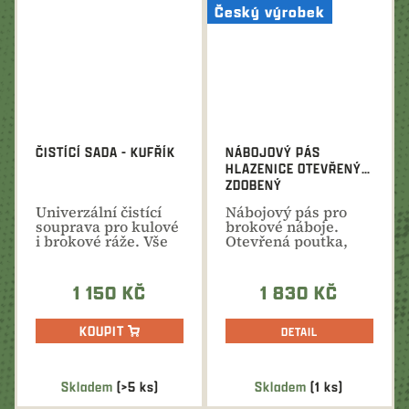
Český výrobek
ČISTÍCÍ SADA - KUFŘÍK
NÁBOJOVÝ PÁS
HLAZENICE OTEVŘENÝ
ZDOBENÝ
Univerzální čistící
Nábojový pás pro
souprava pro kulové
brokové náboje.
i brokové ráže. Vše
Otevřená poutka,
potřebné pro...
kvalitní hovězí kůže
-...
1 150 KČ
1 830 KČ
KOUPIT
DETAIL
Skladem
(>5 ks)
Skladem
(1 ks)