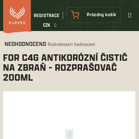
Přejít
na
NÁKUPNÍ
Prázdný košík
REGISTRACE
obsah
KOŠÍK
CZK
Průměrné
NEOHODNOCENO
Podrobnosti hodnocení
hodnocení
FOR C4G ANTIKORÓZNÍ ČISTIČ
produktu
je
NA ZBRAŇ - ROZPRAŠOVAČ
0,0
200ML
z
5
hvězdiček.