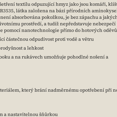
etření textilu odpuzující hmyz jako jsou komáři, klíš
IR3535, látka založena na bázi přírodních aminokyse
není absorbována pokožkou, je bez zápachu a jakýc
životnímu prostředí, a tudíž nepředstavuje nebezpečí
uje pomocí nanotechnologie přímo do hotových oděvů
cí částečnou odpudivost proti vodě a větru
rodyšnost a lehkost
 boku a na rukávech umožňuje pohodlné nošení a
eriálem, který brání nadměrnému opotřebení při n
m a nastavitelnou šňůrkou