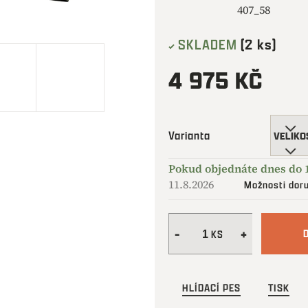
407_58
SKLADEM
(2 ks)
4 975 KČ
Měrná
cena:
Varianta
11.8.2026
Možnosti dor
HLÍDACÍ PES
TISK