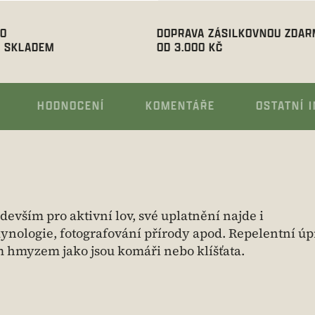
00
DOPRAVA ZÁSILKOVNOU ZDA
 SKLADEM
OD 3.000 KČ
HODNOCENÍ
KOMENTÁŘE
OSTATNÍ 
vším pro aktivní lov, své uplatnění najde i
, kynologie, fotografování přírody apod. Repelentní ú
 hmyzem jako jsou komáři nebo klíšťata.