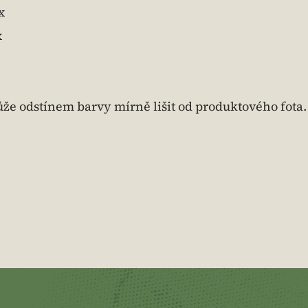
x
x
že odstínem barvy mírně lišit od produktového fota.