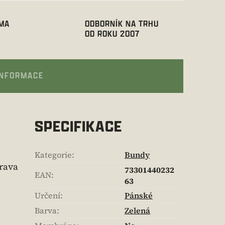
RMA
ODBORNÍK NA TRHU
OD ROKU 2007
INFORMACE
SPECIFIKACE
Kategorie
:
Bundy
prava
73301440232
EAN
:
63
Určení
:
Pánské
Barva
:
Zelená