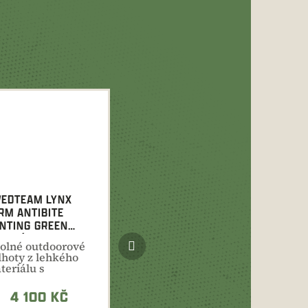
EDTEAM LYNX
RM ANTIBITE
NTING GREEN
NSKÉ KALHOTY
Další
olné outdoorové
produkt
lhoty z lehkého
teriálu s
užnými prvky a
evněním na...
4 100 KČ