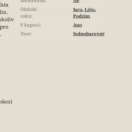
Membrána
:
Ne
ťata
Období
Jaro
,
Léto
,
lin.
roku
:
Podzim
hkoliv
S kapucí
:
Ano
 pro
.
Vzor
:
Jednobarevný
ošení