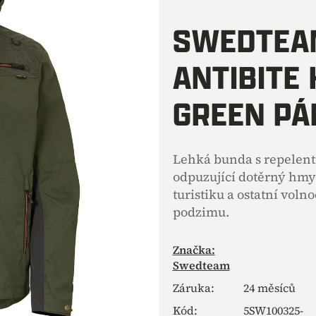
hodnocení
produktu
SWEDTEA
je
0,0
ANTIBITE
z
5
hvězdiček.
GREEN PÁ
Lehká bunda s repelent
odpuzující dotěrný hmyz
turistiku a ostatní volno
podzimu.
Značka:
Swedteam
Záruka
:
24 měsíců
Kód:
5SW100325-