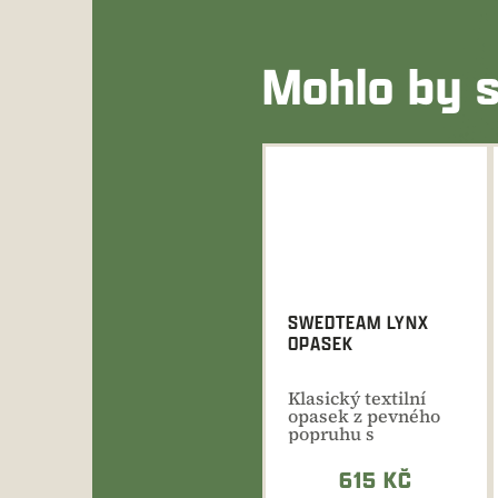
Mohlo by s
SWEDTEAM LYNX
OPASEK
Klasický textilní
opasek z pevného
popruhu s
nastavitelnou
délkou ve třech...
615 KČ