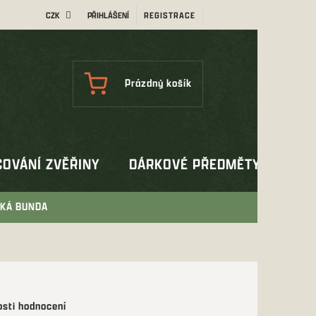
CZK
PŘIHLÁŠENÍ
REGISTRACE
NÁKUPNÍ
Prázdný košík
KOŠÍK
OVÁNÍ ZVĚŘINY
DÁRKOVÉ PŘEDMĚTY
OUT
SKÁ BUNDA
sti hodnocení