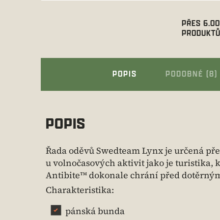
PŘES 6.0
PRODUKTŮ
POPIS
PODOBNÉ (8)
POPIS
Řada oděvů Swedteam Lynx je určená přede
u volnočasových aktivit jako je turistika
Antibite™ dokonale chrání před dotěrným
Charakteristika:
pánská bunda