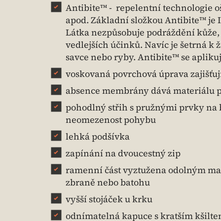
Antibite™ - repelentní technologie oš
apod. Základní složkou Antibite™ je 
Látka nezpůsobuje podráždění kůže, 
vedlejších účinků. Navíc je šetrná k 
savce nebo ryby. Antibite™ se aplik
voskovaná povrchová úprava zajišťují
absence membrány dává materiálu p
pohodlný střih s pružnými prvky na
neomezenost pohybu
lehká podšívka
zapínání na dvoucestný zip
ramenní část vyztužena odolným mat
zbraně nebo batohu
vyšší stojáček u krku
odnímatelná kapuce s kratším kšilte