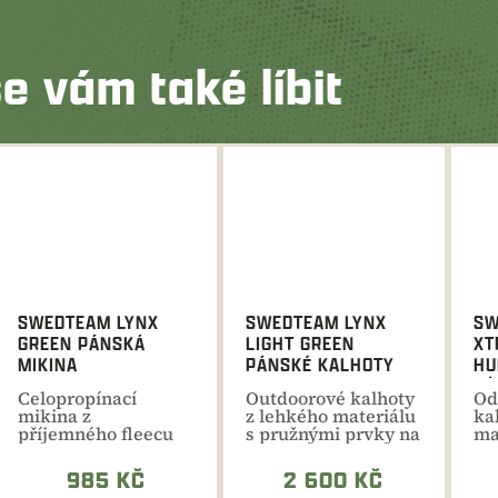
e vám také líbit
SWEDTEAM LYNX
SWEDTEAM LYNX
SW
GREEN PÁNSKÁ
LIGHT GREEN
XT
MIKINA
PÁNSKÉ KALHOTY
HU
PÁ
Celopropínací
Outdoorové kalhoty
Od
mikina z
z lehkého materiálu
ka
příjemného fleecu
s pružnými prvky na
ma
pro lov i ostatní
přední i zadní...
pr
každodenní aktivity.
zp
985 KČ
2 600 KČ