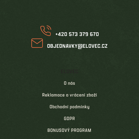
a
t
í
+420 573 379 670
OBJEDNAVKY@ELOVEC.CZ
ELOVEC
O nás
Reklamace a vrácení zboží
Obchodní podmínky
GDPR
BONUSOVÝ PROGRAM