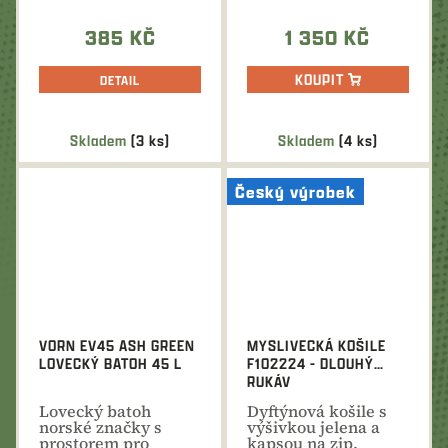
volný čas
385 KČ
1 350 KČ
KOUPIT
DETAIL
Skladem
(3 ks)
Skladem
(4 ks)
Český výrobek
VORN EV45 ASH GREEN
MYSLIVECKÁ KOŠILE
LOVECKÝ BATOH 45 L
F102224 - DLOUHÝ
RUKÁV
Lovecký batoh
Dyftýnová košile s
norské značky s
výšivkou jelena a
prostorem pro
kapsou na zip.