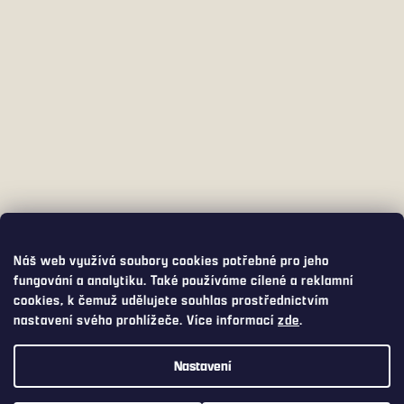
Náš web využívá soubory cookies potřebné pro jeho
fungování a analytiku. Také používáme cílené a reklamní
cookies, k čemuž udělujete souhlas prostřednictvím
nastavení svého prohlížeče. Více informací
zde
.
Nastavení
Využijte přepravu s DPD PICKUP za pouhých 75,- Kč. DPD PICKUP