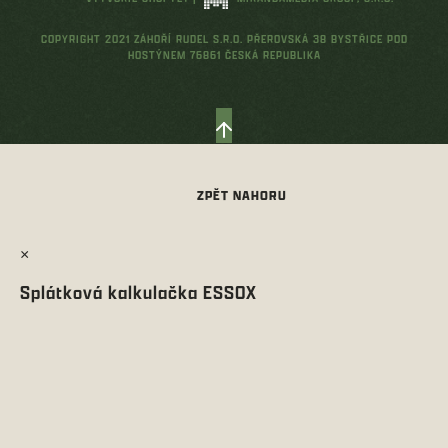
COPYRIGHT 2021 ZÁHOŘÍ RUDEL S.R.O. PŘEROVSKÁ 38 BYSTŘICE POD
HOSTÝNEM 76861 ČESKÁ REPUBLIKA
×
Splátková kalkulačka ESSOX