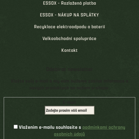
ESSOX - Rozložená platba
ESSOX - NÁKUP NA SPLÁTKY
Recyklace elektroodpadu a baterií
Velkoobchodní spolupráce
Kontakt
Odebírat newsletter
Vložte svůj e-mail a my vám budeme zasílat informace o
nových produktech na našem e-shopu.
E-mail
Vložením e-mailu souhlasíte s
podmínkami ochrany
osobních údajů