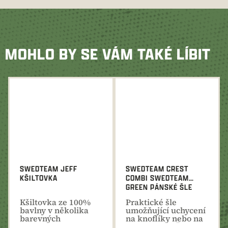
MOHLO BY SE VÁM TAKÉ LÍBIT
SWEDTEAM JEFF
SWEDTEAM CREST
KŠILTOVKA
COMBI SWEDTEAM
GREEN PÁNSKÉ ŠLE
Kšiltovka ze 100%
Praktické šle
bavlny v několika
umožňující uchycení
barevných
na knoflíky nebo na
variantách pro lov i
kovový klip. Šířka...