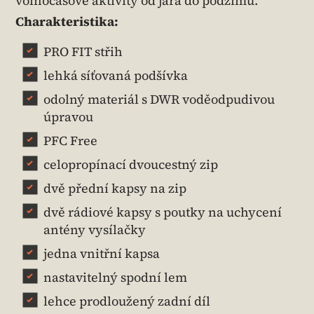
volnočasové aktivity od jara do podzimu.
Charakteristika:
PRO FIT střih
lehká síťovaná podšívka
odolný materiál s DWR voděodpudivou
úpravou
PFC Free
celopropínací dvoucestný zip
dvě přední kapsy na zip
dvě rádiové kapsy s poutky na uchycení
antény vysílačky
jedna vnitřní kapsa
nastavitelný spodní lem
lehce prodloužený zadní díl