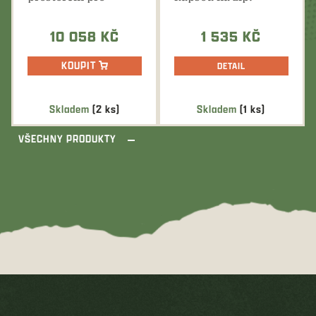
zbraň. TOP
Klasický rovný
provedení a kvalita...
střih,...
10 058 KČ
1 535 KČ
KOUPIT
DETAIL
Skladem
(2 ks)
Skladem
(1 ks)
VŠECHNY PRODUKTY
Z
á
p