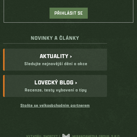
PŘIHLÁSIT SE
NOVINKY A ČLÁNKY
AKTUALITY ›
Sledujte nejnovější dění a akce
LOVECKÝ BLOG ›
Recenze, testy vybavení a tipy
Staňte se velkoobchodním partnerem
VYTVOŘIL SHOPTET
|
MIRANDAMEDIA GROUP, S.R.O.