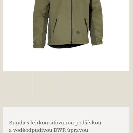
Bunda s lehkou síťovanou podšívkou
a voděodpudivou DWR úpravou