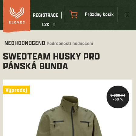
Přejít
na
NÁKUPNÍ
Prázdný košík
REGISTRACE
obsah
KOŠÍK
CZK
Průměrné
NEOHODNOCENO
Podrobnosti hodnocení
hodnocení
SWEDTEAM HUSKY PRO
produktu
je
PÁNSKÁ BUNDA
0,0
z
5
hvězdiček.
Výprodej
Výprodej
5 800 Kč
–50 %