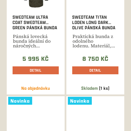
SWEDTEAM ULTRA
SWEDTEAM TITAN
COAT SWEDTEAM
LODEN LONG DARK
GREEN PÁNSKÁ BUNDA
OLIVE PÁNSKÁ BUNDA
Pánská lovecká
Praktická bunda z
bunda ideální do
odolného
náročných
lodenu. Materiál,
proměnlivých
který vydrží i
podmínek. Díky
velkou...
5 995 KČ
8 750 KČ
skvělým...
DETAIL
DETAIL
Na objednávku
Skladem
(1 ks)
Novinka
Novinka