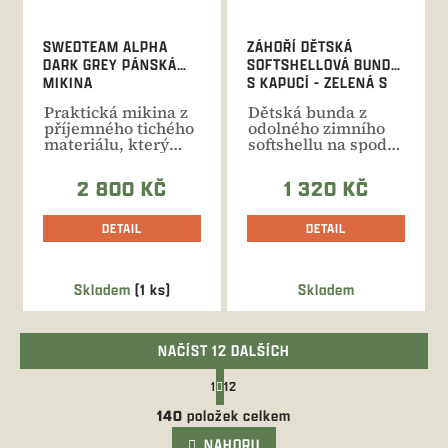
SWEDTEAM ALPHA
ZÁHOŘÍ DĚTSKÁ
DARK GREY PÁNSKÁ
SOFTSHELLOVÁ BUNDA
MIKINA
S KAPUCÍ - ZELENÁ S
JELENY
Praktická mikina z
Dětská bunda z
příjemného tichého
odolného zimního
materiálu, který
softshellu na spodní
neomezuje v
straně s
pohybu....
příjemným...
2 800 KČ
1 320 KČ
DETAIL
DETAIL
Skladem
(1 ks)
Skladem
NAČÍST 12 DALŠÍCH
S
1
12
t
O
r
140
položek celkem
v
á
l
NAHORU
n