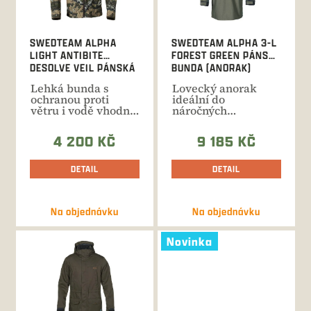
r
o
d
SWEDTEAM ALPHA
SWEDTEAM ALPHA 3-L
u
LIGHT ANTIBITE
FOREST GREEN PÁNSKÁ
k
DESOLVE VEIL PÁNSKÁ
BUNDA (ANORAK)
t
BUNDA
Lehká bunda s
Lovecký anorak
ů
ochranou proti
ideální do
větru i vodě vhodná
náročných
pro lov od jara do
proměnlivých
podzimu....
podmínek.
4 200 KČ
9 185 KČ
Prémiová
membrána...
DETAIL
DETAIL
Na objednávku
Na objednávku
Novinka