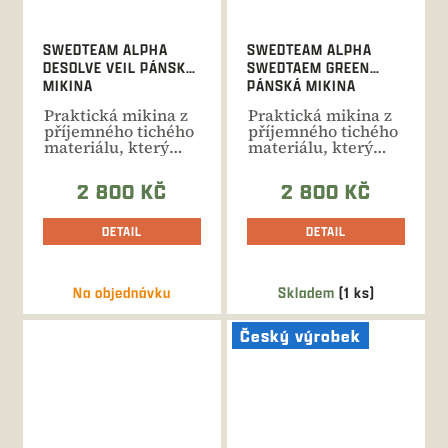
SWEDTEAM ALPHA
SWEDTEAM ALPHA
DESOLVE VEIL PÁNSKÁ
SWEDTAEM GREEN
MIKINA
PÁNSKÁ MIKINA
Praktická mikina z
Praktická mikina z
příjemného tichého
příjemného tichého
materiálu, který
materiálu, který
neomezuje v
neomezuje v
pohybu....
pohybu....
2 800 KČ
2 800 KČ
DETAIL
DETAIL
Na objednávku
Skladem
(1 ks)
Český výrobek