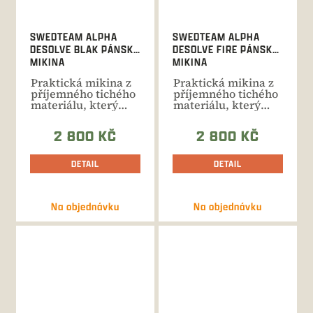
SWEDTEAM ALPHA
SWEDTEAM ALPHA
DESOLVE BLAK PÁNSKÁ
DESOLVE FIRE PÁNSKÁ
MIKINA
MIKINA
Praktická mikina z
Praktická mikina z
příjemného tichého
příjemného tichého
materiálu, který
materiálu, který
neomezuje v
neomezuje v
pohybu....
pohybu....
2 800 KČ
2 800 KČ
DETAIL
DETAIL
Na objednávku
Na objednávku