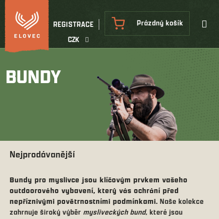
Přejít
na
NÁKUPNÍ
Prázdný košík
REGISTRACE
obsah
KOŠÍK
CZK
BUNDY
Nejprodávanější
Bundy pro myslivce jsou klíčovým prvkem vašeho
outdoorového vybavení, který vás ochrání před
nepříznivými povětrnostními podmínkami.
Naše kolekce
zahrnuje široký výběr
mysliveckých bund
, které jsou