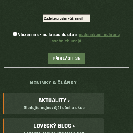
E-mail
Vložením e-mailu souhlasíte s
podmínkami ochrany
osobních údajů
PŘIHLÁSIT SE
NOVINKY A ČLÁNKY
AKTUALITY ›
Sledujte nejnovější dění a akce
LOVECKÝ BLOG ›
Recenze, testy vybavení a tipy