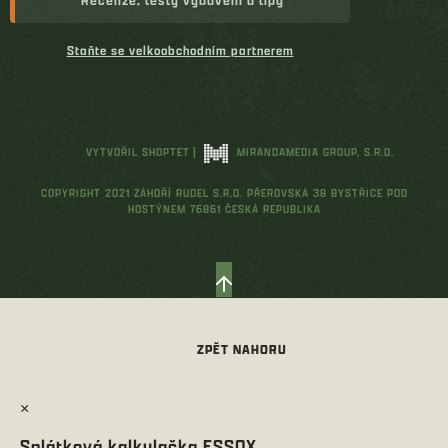
Staňte se velkoobchodním partnerem
VYTVOŘIL SHOPTET
|
MIRANDAMEDIA GROUP, S.R.O.
COPYRIGHT 2021 ZÁHOŘÍ RUDEL S.R.O. PŘEROVSKÁ 38 BYSTŘICE POD
HOSTÝNEM 76861 ČESKÁ REPUBLIKA
×
Splátková kalkulačka ESSOX