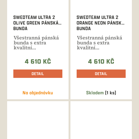
SWEDTEAM ULTRA 2
SWEDTEAM ULTRA 2
OLIVE GREEN PÁNSKÁ
ORANGE NEON PÁNSKÁ
BUNDA
BUNDA
Všestranná pánská
Všestranná pánská
bunda s extra
bunda s extra
kvalitní
kvalitní
membránou. Delší
membránou. Delší
propracovaný
propracovaný
4 610 KČ
4 610 KČ
střih,...
střih,...
DETAIL
DETAIL
Na objednávku
Skladem
(1 ks)