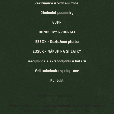
Reklamace a vrácení zboží
Obchodní podmínky
GDPR
BONUSOVÝ PROGRAM
ESSOX - Rozložená platba
ESSOX - NÁKUP NA SPLÁTKY
Recyklace elektroodpadu a baterií
Velkoobchodní spolupráce
Kontakt
Odebírat newsletter
Vložte svůj e-mail a my vám budeme zasílat informace o
nových produktech na našem e-shopu.