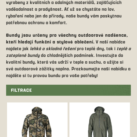
vyrobeny z kvalitních a odolných materiálů, zajišťujících
voděodolnost a prodyšnost. Ať už se chystáte na lov,
rybaření nebo jen do přírody, naše bundy vám poskytnou
potřebnou ochranu a komfort.
Bundy jsou určeny pro všechny outdoorové nadšence,
kteří hledají funkční a stylové oblečení.
V naší nabídce
najdete jak
lehká a skladná řešení
pro teplé dny, tak i
teplé a
zateplené bundy
do chladnějších podmínek. Investujte do
kvalitní bundy, která vás udrží v teple a suchu, a užijte si
své outdoorové zážitky naplno. Prozkoumejte naši nabídku a
najděte si tu pravou bundu pro vaše potřeby!
FILTRACE
V
ý
p
i
s
p