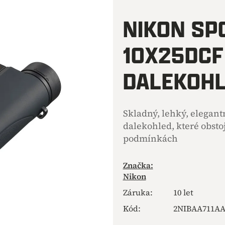
hodnocení
produktu
NIKON SP
je
0,0
10X25DCF
z
5
hvězdiček.
DALEKOH
Skladný, lehký, elegant
dalekohled, které obsto
podmínkách
Značka:
Nikon
Záruka
:
10 let
Kód:
2NIBAA711A