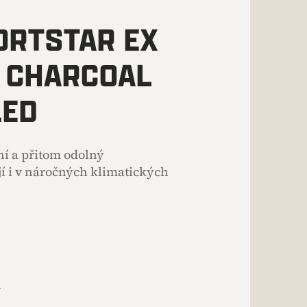
ORTSTAR EX
 CHARCOAL
LED
ní a přitom odolný
jí i v náročných klimatických
A