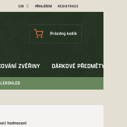
CZK
PŘIHLÁŠENÍ
REGISTRACE
NÁKUPNÍ
Prázdný košík
KOŠÍK
OVÁNÍ ZVĚŘINY
DÁRKOVÉ PŘEDMĚTY
OUT
ALEKOHLED
sti hodnocení