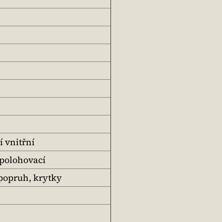
í vnitřní
 polohovací
popruh, krytky