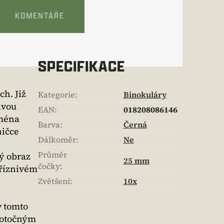
KOMENTÁŘE
SPECIFIKACE
h. Již
Kategorie
:
Binokuláry
dvou
EAN
:
018208086146
jména
Barva
:
Černá
ničce
Dálkoměr
:
Ne
Průměr
ý obraz
25 mm
čočky
:
příznivém
Zvětšení
:
10x
v tomto
m otočným