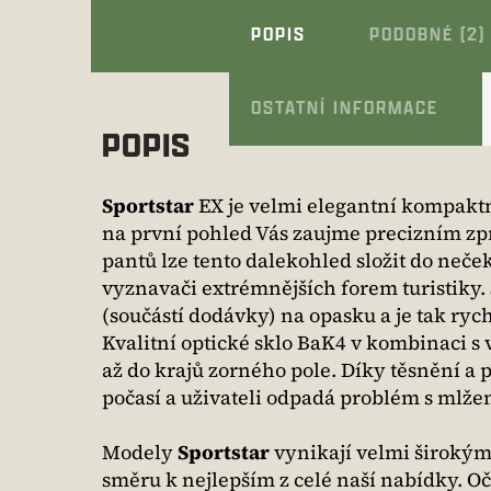
POPIS
PODOBNÉ (2)
OSTATNÍ INFORMACE
POPIS
Sportstar
EX je velmi elegantní kompaktn
na první pohled Vás zaujme precizním 
pantů lze tento dalekohled složit do ne
vyznavači extrémnějších forem turistiky.
(součástí dodávky) na opasku a je tak rychl
Kvalitní optické sklo BaK4 v kombinaci s
až do krajů zorného pole. Díky těsnění a
počasí a uživateli odpadá problém s mlžen
Modely
Sportstar
vynikají velmi širokým
směru k nejlepším z celé naší nabídky. 