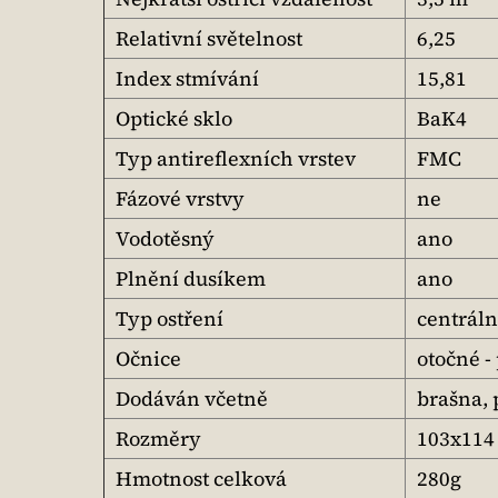
Relativní světelnost
6,25
Index stmívání
15,81
Optické sklo
BaK4
Typ antireflexních vrstev
FMC
Fázové vrstvy
ne
Vodotěsný
ano
Plnění dusíkem
ano
Typ ostření
centráln
Očnice
otočné -
Dodáván včetně
brašna, 
Rozměry
103x114
Hmotnost celková
280g