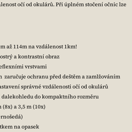
nost očí od okulárů. Při úplném stočení očnic lze
em až 114m na vzdálenost 1km!
 ostrý a kontrastní obraz
eflexními vrstvami
em zaručuje ochranu před deštěm a zamlžováním
stavení správné vzdálenosti očí od okulárů
ní dalekohledu do kompaktního rozměru
 (8x) a 3,5 m (10x)
ernošedá)
utkem na opasek