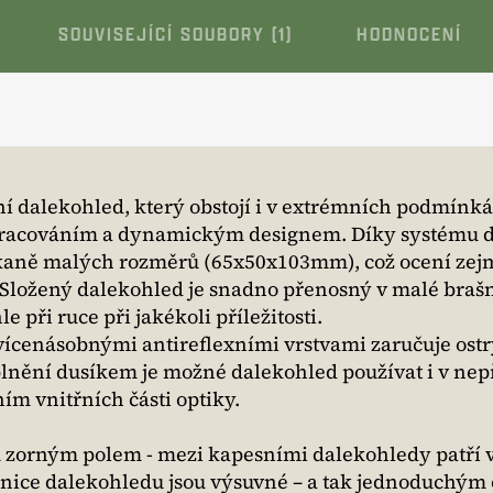
SOUVISEJÍCÍ SOUBORY (1)
HODNOCENÍ
í dalekohled, který obstojí i v extrémních podmínkác
zpracováním a dynamickým designem. Díky systému 
čekaně malých rozměrů (65x50x103mm), což ocení ze
 Složený dalekohled je snadno přenosný v malé braš
e při ruce při jakékoli příležitosti.
 vícenásobnými antireflexními vrstvami zaručuje ostr
 plnění dusíkem je možné dalekohled používat i v ne
ím vnitřních části optiky.
 zorným polem - mezi kapesními dalekohledy patří 
Očnice dalekohledu jsou výsuvné – a tak jednoduchý