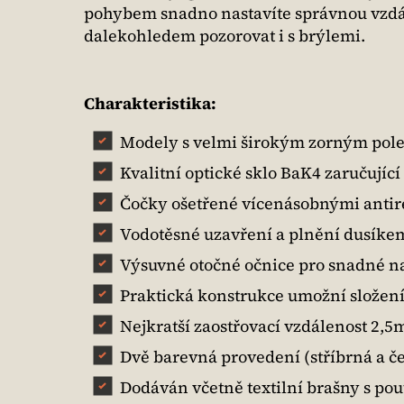
pohybem snadno nastavíte správnou vzdále
dalekohledem pozorovat i s brýlemi.
Charakteristika:
Modely s velmi širokým zorným pol
Kvalitní optické sklo BaK4 zaručující
Čočky ošetřené vícenásobnými antir
Vodotěsné uzavření a plnění dusík
Výsuvné otočné očnice pro snadné na
Praktická konstrukce umožní slože
Nejkratší zaostřovací vzdálenost 2,5m
Dvě barevná provedení (stříbrná a č
Dodáván včetně textilní brašny s po