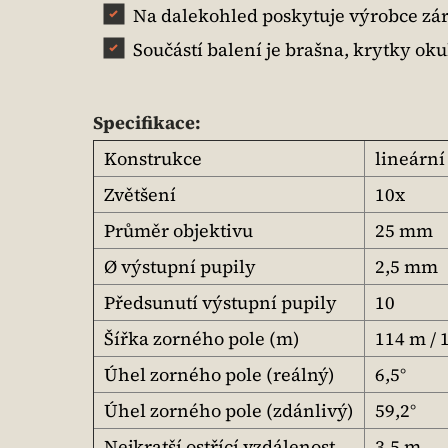
Na dalekohled poskytuje výrobce zár
Součástí balení je brašna, krytky ok
Specifikace:
Konstrukce
lineárn
Zvětšení
10x
Průměr objektivu
25 mm
Ø výstupní pupily
2,5 mm
Předsunutí výstupní pupily
10
Šířka zorného pole (m)
114 m / 
Úhel zorného pole (reálný)
6,5°
Úhel zorného pole (zdánlivý)
59,2°
Nejkratší ostřící vzdálenost
3,5 m