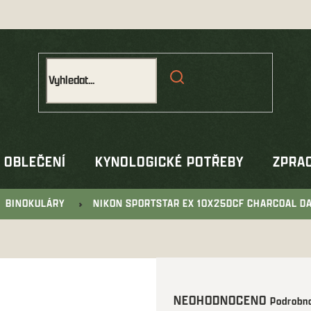
OBLEČENÍ
KYNOLOGICKÉ POTŘEBY
ZPRAC
BINOKULÁRY
NIKON SPORTSTAR EX 10X25DCF CHARCOAL D
Průměrné
NEOHODNOCENO
Podrobno