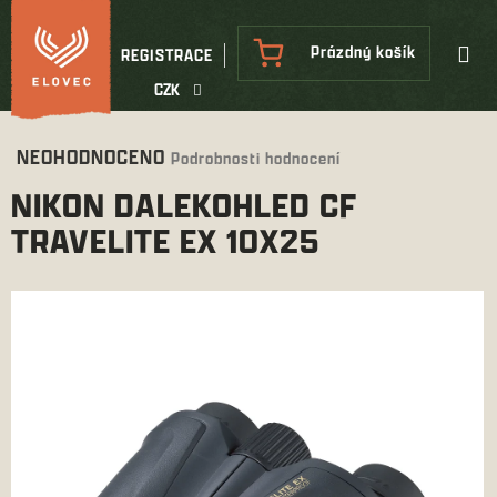
Přejít
na
NÁKUPNÍ
Prázdný košík
REGISTRACE
obsah
KOŠÍK
CZK
Průměrné
NEOHODNOCENO
Podrobnosti hodnocení
hodnocení
NIKON DALEKOHLED CF
produktu
je
TRAVELITE EX 10X25
0,0
z
5
hvězdiček.