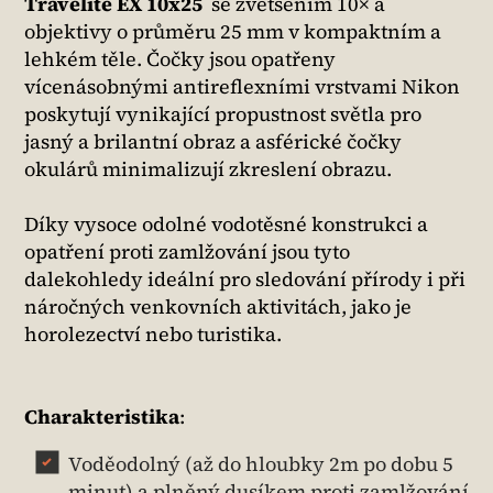
Travelite EX 10x25
se zvětšením 10× a
objektivy o průměru 25 mm v kompaktním a
lehkém těle. Čočky jsou opatřeny
vícenásobnými antireflexními vrstvami Nikon
poskytují vynikající propustnost světla pro
jasný a brilantní obraz a asférické čočky
okulárů minimalizují zkreslení obrazu.
Díky vysoce odolné vodotěsné konstrukci a
opatření proti zamlžování jsou tyto
dalekohledy ideální pro sledování přírody i při
náročných venkovních aktivitách, jako je
horolezectví nebo turistika.
Charakteristika
:
Voděodolný (až do hloubky 2m po dobu 5
minut) a plněný dusíkem proti zamlžování