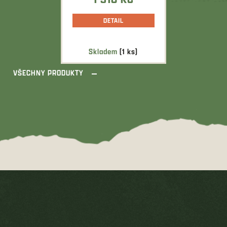
DETAIL
Skladem
(1 ks)
VŠECHNY PRODUKTY
Z
á
p
a
t