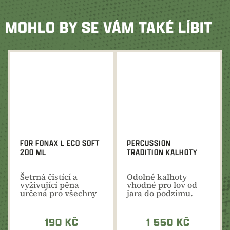
MOHLO BY SE VÁM TAKÉ LÍBIT
FOR FONAX L ECO SOFT
PERCUSSION
200 ML
TRADITION KALHOTY
Šetrná čistící a
Odolné kalhoty
vyživující pěna
vhodné pro lov od
určená pro všechny
jara do podzimu.
druhy kůže a
Pevný materiál,
koženky....
množství...
190 KČ
1 550 KČ