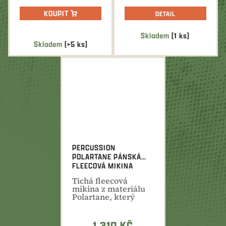
KOUPIT
DETAIL
Skladem
(1 ks)
Průměrné
Skladem
(>5 ks)
hodnocení
produktu
je
5,0
z
5
hvězdiček.
PERCUSSION
POLARTANE PÁNSKÁ
FLEECOVÁ MIKINA
Tichá fleecová
mikina z materiálu
Polartane, který
poskytne dostatečné
teplo...
1 310 KČ