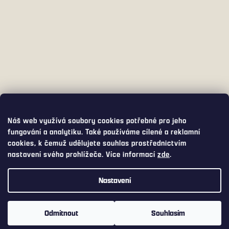
Náš web využívá soubory cookies potřebné pro jeho
fungování a analytiku. Také používáme cílené a reklamní
cookies, k čemuž udělujete souhlas prostřednictvím
nastavení svého prohlížeče. Více informací
zde
.
Nastavení
Využijte přepravu s DPD PICKUP za pouhých 75,- Kč. DPD PICKUP
Vám balíček doručí do široké nabídky výdejních míst a boxů, včetně
Odmítnout
Souhlasím
Z-boxů od Zásilkovny nebo AlzaBoxů.