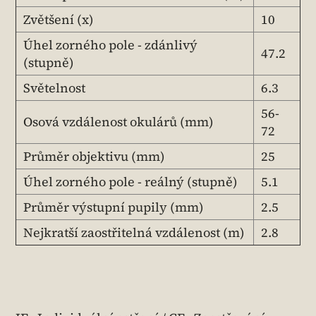
Zvětšení (x)
10
Úhel zorného pole - zdánlivý
47.2
(stupně)
Světelnost
6.3
56-
Osová vzdálenost okulárů (mm)
72
Průměr objektivu (mm)
25
Úhel zorného pole - reálný (stupně)
5.1
Průměr výstupní pupily (mm)
2.5
Nejkratší zaostřitelná vzdálenost (m)
2.8