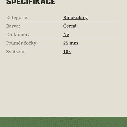
SPECIFIKACE
Kategorie
:
Binokuláry
Barva
:
Černá
Dálkoměr
:
Ne
Průměr čočky
:
25 mm
Zvětšení
:
10x