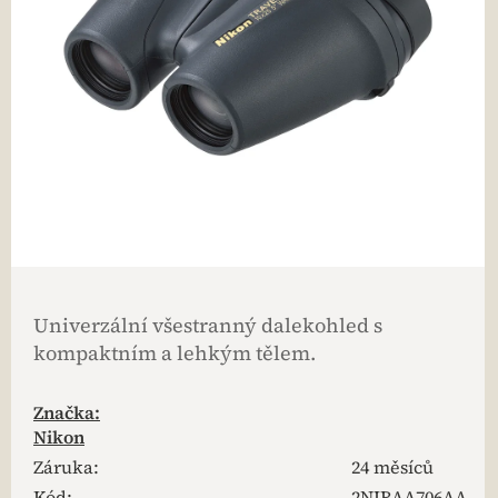
Univerzální všestranný dalekohled s
kompaktním a lehkým tělem.
Značka:
Nikon
Záruka
:
24 měsíců
Kód:
2NIBAA706AA