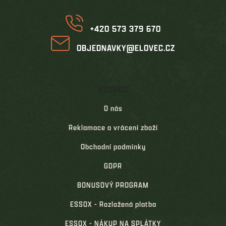
í
+420 573 379 670
OBJEDNAVKY@ELOVEC.CZ
ELOVEC
O nás
Reklamace a vrácení zboží
Obchodní podmínky
GDPR
BONUSOVÝ PROGRAM
ESSOX - Rozložená platba
ESSOX - NÁKUP NA SPLÁTKY