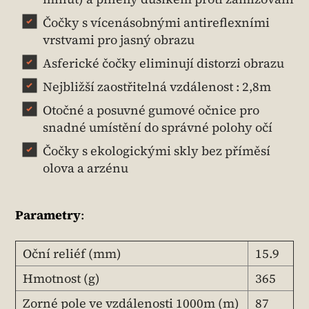
Čočky s vícenásobnými antireflexními
vrstvami pro jasný obrazu
Asferické čočky eliminují distorzi obrazu
Nejbližší zaostřitelná vzdálenost : 2,8m
Otočné a posuvné gumové očnice pro
snadné umístění do správné polohy očí
Čočky s ekologickými skly bez příměsí
olova a arzénu
Parametry
:
Oční reliéf (mm)
15.9
Hmotnost (g)
365
Zorné pole ve vzdálenosti 1000m (m)
87