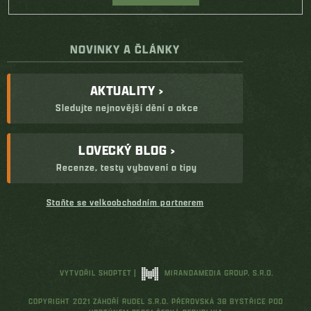
NOVINKY A ČLÁNKY
AKTUALITY ›
Sledujte nejnovější dění a akce
LOVECKÝ BLOG ›
Recenze, testy vybavení a tipy
Staňte se velkoobchodním partnerem
VYTVOŘIL SHOPTET
|
MIRANDAMEDIA GROUP, S.R.O.
COPYRIGHT 2021 ZÁHOŘÍ RUDEL S.R.O. PŘEROVSKÁ 38 BYSTŘICE POD