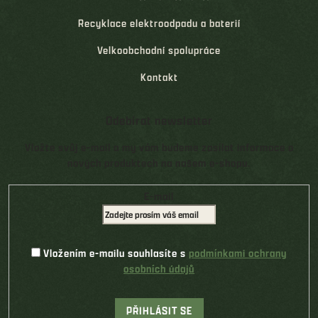
Recyklace elektroodpadu a baterií
Velkoobchodní spolupráce
Kontakt
Odebírat newsletter
Vložte svůj e-mail a my vám budeme zasílat informace o
nových produktech na našem e-shopu.
E-mail
Vložením e-mailu souhlasíte s
podmínkami ochrany
osobních údajů
PŘIHLÁSIT SE