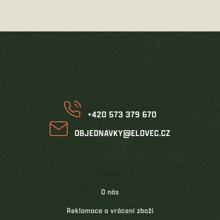
Z
á
p
a
t
í
+420 573 379 670
OBJEDNAVKY@ELOVEC.CZ
ELOVEC
O nás
Reklamace a vrácení zboží