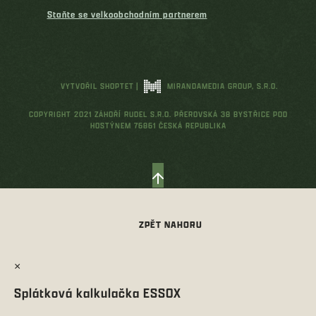
Staňte se velkoobchodním partnerem
VYTVOŘIL SHOPTET
|
MIRANDAMEDIA GROUP, S.R.O.
COPYRIGHT 2021 ZÁHOŘÍ RUDEL S.R.O. PŘEROVSKÁ 38 BYSTŘICE POD
HOSTÝNEM 76861 ČESKÁ REPUBLIKA
×
Splátková kalkulačka ESSOX