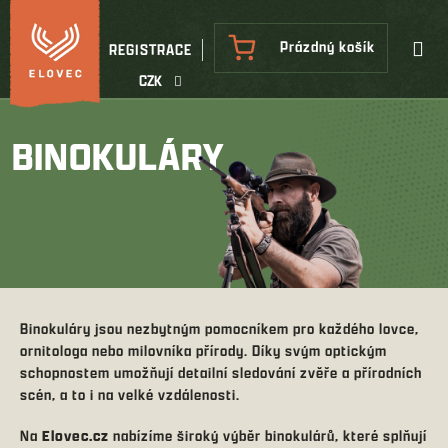
Přejít
na
NÁKUPNÍ
Prázdný košík
REGISTRACE
obsah
KOŠÍK
CZK
BINOKULÁRY
Binokuláry jsou nezbytným pomocníkem pro každého lovce,
ornitologa nebo milovníka přírody. Díky svým optickým
schopnostem umožňují detailní sledování zvěře a přírodních
scén, a to i na velké vzdálenosti.
Na
Elovec.cz
nabízíme široký výběr binokulárů, které splňují