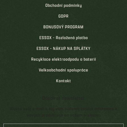
Obchodní podmínky
GDPR
BONUSOVÝ PROGRAM
ESSOX - Rozložená platba
ESSOX - NÁKUP NA SPLÁTKY
Recyklace elektroodpadu a baterií
Velkoobchodní spolupráce
Kontakt
Odebírat newsletter
Vložte svůj e-mail a my vám budeme zasílat informace o
nových produktech na našem e-shopu.