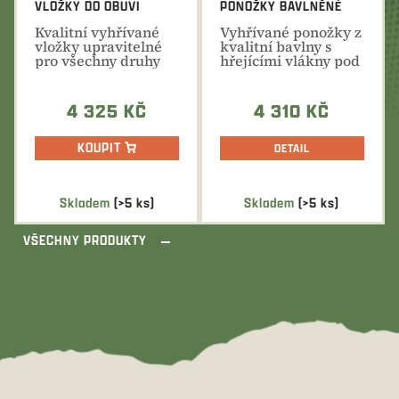
VLOŽKY DO OBUVI
PONOŽKY BAVLNĚNÉ
Kvalitní vyhřívané
Vyhřívané ponožky z
vložky upravitelné
kvalitní bavlny s
pro všechny druhy
hřejícími vlákny pod
bot s vyhřívacím...
prsty nohy. ...
4 325 KČ
4 310 KČ
KOUPIT
DETAIL
Skladem
(>5 ks)
Skladem
(>5 ks)
VŠECHNY PRODUKTY