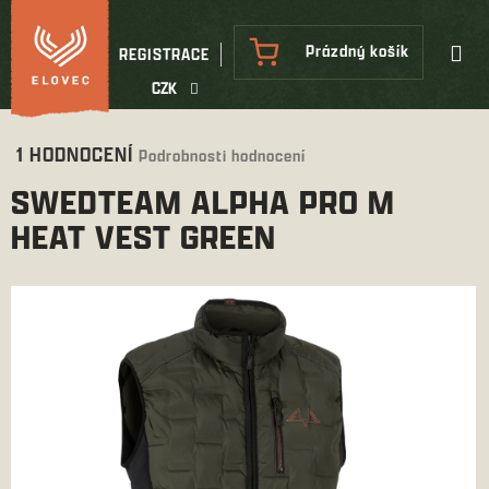
Přejít
na
NÁKUPNÍ
Prázdný košík
REGISTRACE
obsah
KOŠÍK
CZK
Průměrné
1 HODNOCENÍ
Podrobnosti hodnocení
hodnocení
SWEDTEAM ALPHA PRO M
produktu
je
HEAT VEST GREEN
5,0
z
5
hvězdiček.