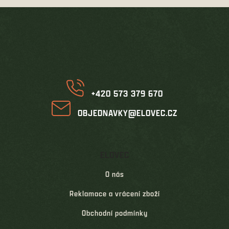
Z
á
p
a
t
í
+420 573 379 670
OBJEDNAVKY@ELOVEC.CZ
ELOVEC
O nás
Reklamace a vrácení zboží
Obchodní podmínky