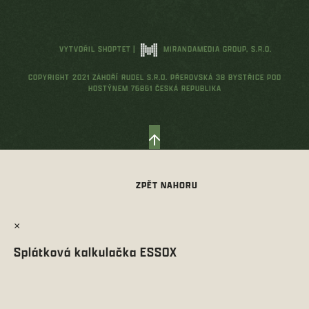
VYTVOŘIL SHOPTET
|
MIRANDAMEDIA GROUP, S.R.O.
COPYRIGHT 2021 ZÁHOŘÍ RUDEL S.R.O. PŘEROVSKÁ 38 BYSTŘICE POD
HOSTÝNEM 76861 ČESKÁ REPUBLIKA
×
Splátková kalkulačka ESSOX