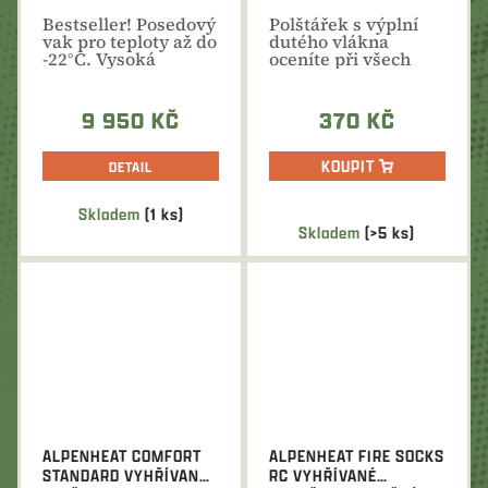
Bestseller! Posedový
Polštářek s výplní
vak pro teploty až do
dutého vlákna
-22°C. Vysoká
oceníte při všech
kvalita. Velikost je...
toulkách přírodou....
9 950 KČ
370 KČ
KOUPIT
DETAIL
Skladem
(1 ks)
Průměrné
Skladem
(>5 ks)
hodnocení
produktu
je
5,0
z
5
hvězdiček.
ALPENHEAT COMFORT
ALPENHEAT FIRE SOCKS
STANDARD VYHŘÍVANÉ
RC VYHŘÍVANÉ