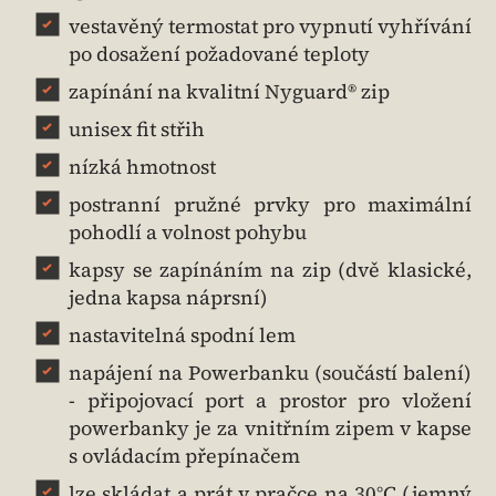
vestavěný termostat pro vypnutí vyhřívání
po dosažení požadované teploty
zapínání na kvalitní Nyguard® zip
unisex fit střih
nízká hmotnost
postranní pružné prvky pro maximální
pohodlí a volnost pohybu
kapsy se zapínáním na zip (dvě klasické,
jedna kapsa náprsní)
nastavitelná spodní lem
napájení na Powerbanku (součástí balení)
- připojovací port a prostor pro vložení
powerbanky je za vnitřním zipem v kapse
s ovládacím přepínačem
lze skládat a prát v pračce na 30°C (jemný