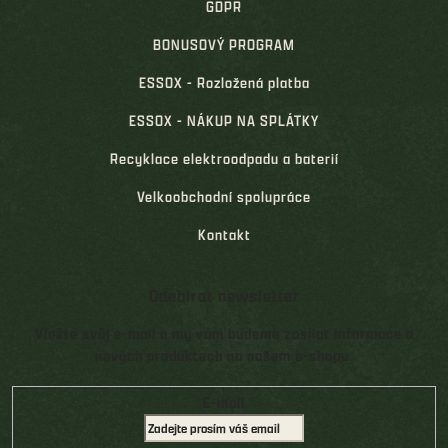
GDPR
BONUSOVÝ PROGRAM
ESSOX - Rozložená platba
ESSOX - NÁKUP NA SPLÁTKY
Recyklace elektroodpadu a baterií
Velkoobchodní spolupráce
Kontakt
Odebírat newsletter
Vložte svůj e-mail a my vám budeme zasílat informace o
nových produktech na našem e-shopu.
E-mail