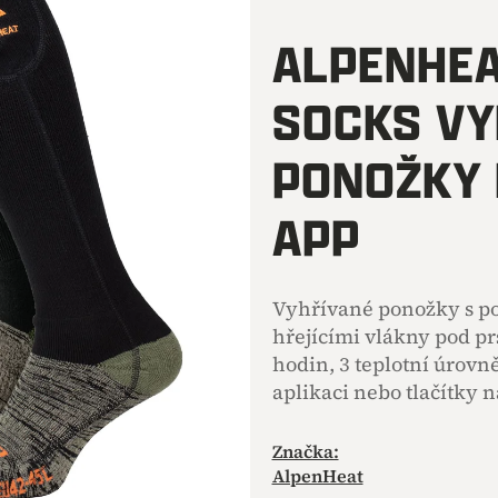
hodnocení
produktu
ALPENHEA
je
0,0
SOCKS VY
z
5
hvězdiček.
PONOŽKY 
APP
Vyhřívané ponožky s po
hřejícími vlákny pod pr
hodin, 3 teplotní úrovn
aplikaci nebo tlačítky n
Značka:
AlpenHeat