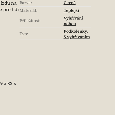
jízdu na
Barva
:
Černá
 pro lidi
Materiál
:
Teplejší
Vyhřívání
Příležitost
:
nohou
Podkolenky
,
Typ
:
S vyhříváním
9 x 82 x