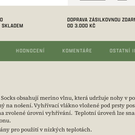
00
DOPRAVA ZÁSILKOVNOU ZDA
 SKLADEM
OD 3.000 KČ
HODNOCENÍ
KOMENTÁŘE
OSTATNÍ 
ocks obsahují merino vlnu, která udržuje nohy v po
ný na nošení. Vyhřívací vlákno vložené pod prsty po
i na zvolené úrovni vyhřívání. Teplotní úroveň lze sn
fonu.
vány pro použití v nízkých teplotách.