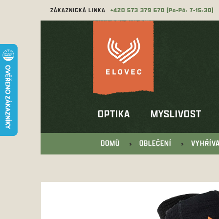
Přejít
ZÁKAZNICKÁ LINKA
573 379 670
na
obsah
OPTIKA
MYSLIVOST
DOMŮ
OBLEČENÍ
VYHŘÍV