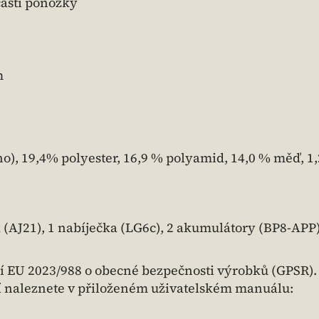
části ponožky
m
no), 19,4% polyester, 16,9 % polyamid, 14,0 % měď, 1
(AJ21), 1 nabíječka (LG6c), 2 akumulátory (BP8-APP
í EU 2023/988 o obecné bezpečnosti výrobků (GPSR).
í naleznete v přiloženém uživatelském manuálu: