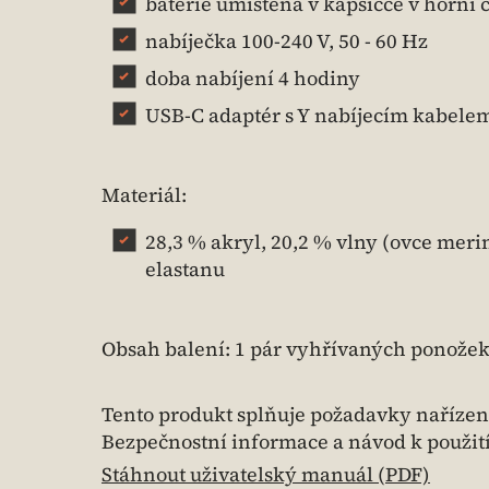
baterie umístěná v kapsičce v horní 
nabíječka 100-240 V, 50 - 60 Hz
doba nabíjení 4 hodiny
USB-C adaptér s Y nabíjecím kabele
Materiál:
28,3 % akryl, 20,2 % vlny (ovce meri
elastanu
Obsah balení: 1 pár vyhřívaných ponožek 
Tento produkt splňuje požadavky nařízen
Bezpečnostní informace a návod k použit
Stáhnout uživatelský manuál (PDF)