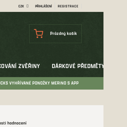
CZK
PŘIHLÁŠENÍ
REGISTRACE
NÁKUPNÍ
Prázdný košík
KOŠÍK
OVÁNÍ ZVĚŘINY
DÁRKOVÉ PŘEDMĚTY
OUT
OCKS VYHŘÍVANÉ PONOŽKY MERINO S APP
sti hodnocení