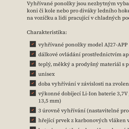
Vyhřívané ponožky jsou nezbytným vybave
koni či kole nebo pro diváky ledního hok
na vozíčku a lidi pracující v chladných 
Charakteristika:
vyhřívané ponožky model AJ27-APP
dálkové ovládání prostřednictvím ap
teplý, měkký a prodyšný materiál s 
unisex
doba vyhřívání v závislosti na zvole
výkonné dobíjecí Li-Ion baterie 3,7V 
13,5 mm)
3 úrovně vyhřívání (nastavitelné pr
hřející prvek z karbonových vláken 