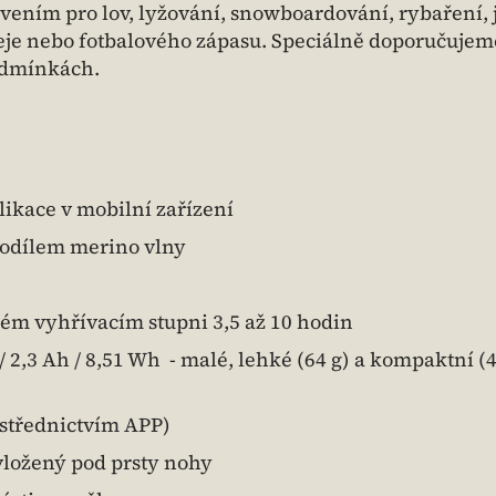
ním pro lov, lyžování, snowboardování, rybaření, 
eje nebo fotbalového zápasu. Speciálně doporučujeme
podmínkách.
likace v mobilní zařízení
podílem merino vlny
ném vyhřívacím stupni 3,5 až 10 hodin
/ 2,3 Ah / 8,51 Wh - malé, lehké (64 g) a kompaktní (4
ostřednictvím APP)
vložený pod prsty nohy