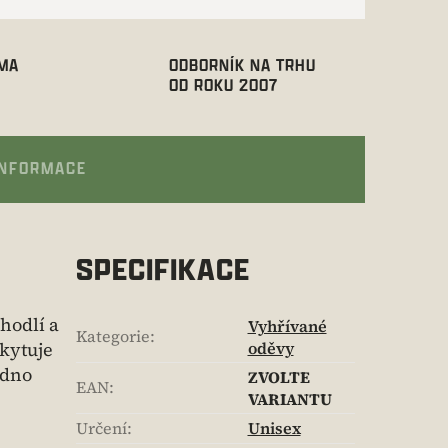
RMA
ODBORNÍK NA TRHU
OD ROKU 2007
INFORMACE
SPECIFIKACE
hodlí a
Vyhřívané
Kategorie
:
skytuje
oděvy
adno
ZVOLTE
EAN
:
VARIANTU
Určení
:
Unisex