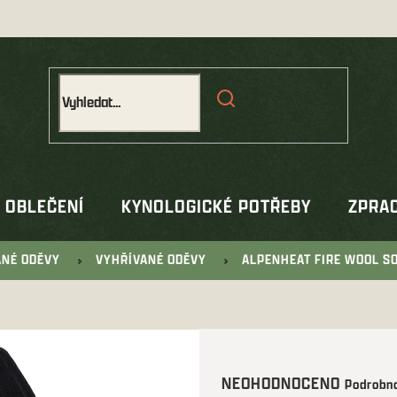
OBLEČENÍ
KYNOLOGICKÉ POTŘEBY
ZPRAC
ANÉ ODĚVY
VYHŘÍVANÉ ODĚVY
ALPENHEAT FIRE WOOL S
Průměrné
NEOHODNOCENO
Podrobno