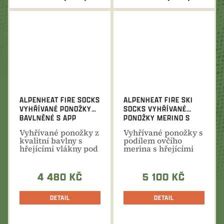
ALPENHEAT FIRE SOCKS
ALPENHEAT FIRE SKI
VYHŘÍVANÉ PONOŽKY
SOCKS VYHŘÍVANÉ
BAVLNĚNÉ S APP
PONOŽKY MERINO S
APP
Vyhřívané ponožky z
Vyhřívané ponožky s
kvalitní bavlny s
podílem ovčího
hřejícími vlákny pod
merina s hřejícími
prsty nohy. ...
vlákny pod prsty...
4 480 KČ
5 100 KČ
DETAIL
DETAIL