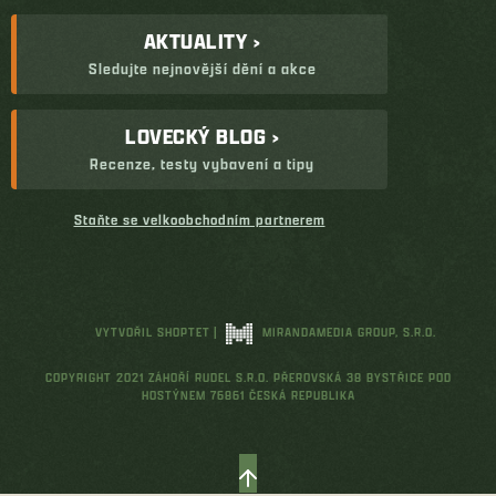
AKTUALITY ›
Sledujte nejnovější dění a akce
LOVECKÝ BLOG ›
Recenze, testy vybavení a tipy
Staňte se velkoobchodním partnerem
VYTVOŘIL SHOPTET
|
MIRANDAMEDIA GROUP, S.R.O.
COPYRIGHT 2021 ZÁHOŘÍ RUDEL S.R.O. PŘEROVSKÁ 38 BYSTŘICE POD
HOSTÝNEM 76861 ČESKÁ REPUBLIKA