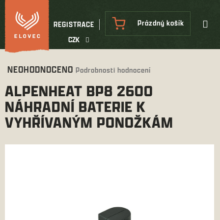
Přejít
na
NÁKUPNÍ
Prázdný košík
REGISTRACE
obsah
KOŠÍK
CZK
Průměrné
NEOHODNOCENO
Podrobnosti hodnocení
hodnocení
ALPENHEAT BP8 2600
produktu
je
NÁHRADNÍ BATERIE K
0,0
VYHŘÍVANÝM PONOŽKÁM
z
5
hvězdiček.