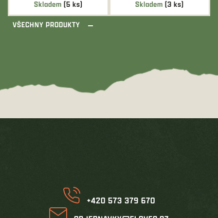
Skladem
(5 ks)
Skladem
(3 ks)
VŠECHNY PRODUKTY
Z
á
p
a
t
í
+420 573 379 670