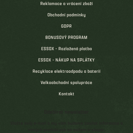
Reklamace a vrácení zboží
Obchodní podmínky
GDPR
BONUSOVÝ PROGRAM
ESSOX - Rozložená platba
ESSOX - NÁKUP NA SPLÁTKY
Recyklace elektroodpadu a baterií
Velkoobchodní spolupráce
Kontakt
Odebírat newsletter
Vložte svůj e-mail a my vám budeme zasílat informace o
nových produktech na našem e-shopu.