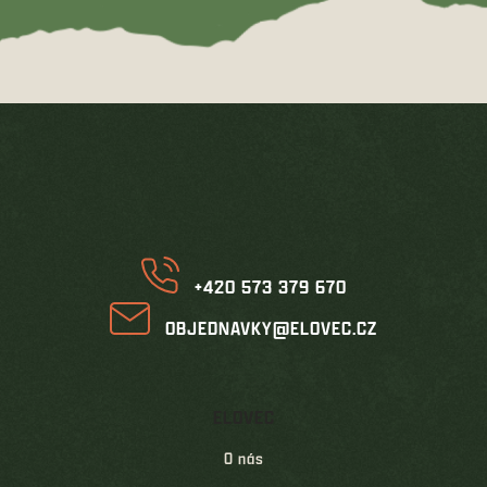
Z
á
p
a
t
í
+420 573 379 670
OBJEDNAVKY@ELOVEC.CZ
ELOVEC
O nás