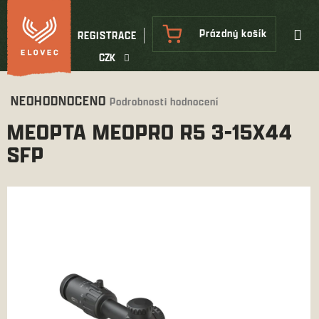
Přejít
na
NÁKUPNÍ
Prázdný košík
REGISTRACE
obsah
KOŠÍK
CZK
Průměrné
NEOHODNOCENO
Podrobnosti hodnocení
hodnocení
MEOPTA MEOPRO R5 3-15X44
produktu
je
SFP
0,0
z
5
hvězdiček.