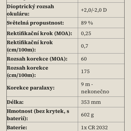
Dioptrický rozsah
+2,0/-2,0 D
okuláru:
Světelná propustnost:
89 %
Rektifikační krok (MOA):
0,25
Rektifikační krok
0,7
(cm/100m):
Rozsah korekce (MOA):
60
Rozsah korekce
175
(cm/100m):
9 m -
Korekce paralaxy:
nekonečno
Délka:
353 mm
Hmotnost (bez krytek, s
602 g
baterií):
Baterie:
1x CR 2032