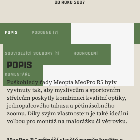
OD ROKU 2007
POPIS
PODOBNÉ (7)
SOUVISEJÍCÍ SOUBORY (1)
HODNOCENÍ
POPIS
KOMENTÁŘE
Puškohledy řady Meopta MeoPro R5 byly
vyvinuty tak, aby myslivcům a sportovním
střelcům poskytly kombinaci kvalitní optiky,
jednopalcového tubusu a pětinásobného
zoomu. Díky svým vlastnostem je také ideální
volbou pro montáž na malorážku či větrovku.
MeoPro R5 přináší skvělý poměr kvality a