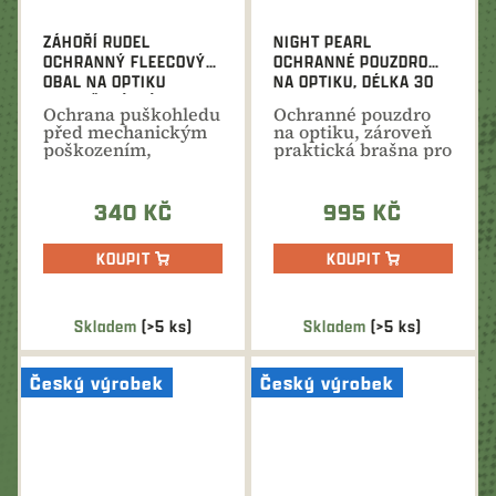
ZÁHOŘÍ RUDEL
NIGHT PEARL
OCHRANNÝ FLEECOVÝ
OCHRANNÉ POUZDRO
OBAL NA OPTIKU
NA OPTIKU, DÉLKA 30
VYZTUŽENÝ, DÉLKA 38
CM
Ochrana puškohledu
Ochranné pouzdro
CM - ORANŽOVÝ
před mechanickým
na optiku, zároveň
poškozením,
praktická brašna pro
povětrnostními vlivy
přenos drobného...
a...
340 KČ
995 KČ
KOUPIT
KOUPIT
Skladem
(>5 ks)
Skladem
(>5 ks)
Český výrobek
Český výrobek