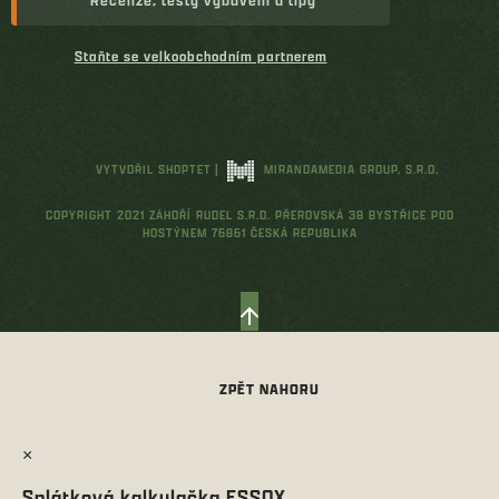
Staňte se velkoobchodním partnerem
VYTVOŘIL SHOPTET
|
MIRANDAMEDIA GROUP, S.R.O.
COPYRIGHT 2021 ZÁHOŘÍ RUDEL S.R.O. PŘEROVSKÁ 38 BYSTŘICE POD
HOSTÝNEM 76861 ČESKÁ REPUBLIKA
×
Splátková kalkulačka ESSOX