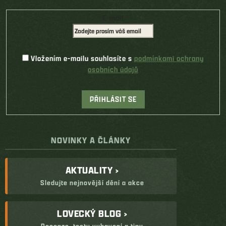
E-mail
Vložením e-mailu souhlasíte s
podmínkami ochrany
osobních údajů
PŘIHLÁSIT SE
NOVINKY A ČLÁNKY
AKTUALITY ›
Sledujte nejnovější dění a akce
LOVECKÝ BLOG ›
Recenze, testy vybavení a tipy