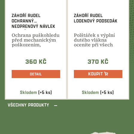
ZÁHOŘÍ RUDEL
ZÁHOŘÍ RUDEL
OCHRANNÝ
LODENOVÝ PODSEDÁK
NEOPRENOVÝ NÁVLEK
NA PUŠKOHLED
Ochrana puškohledu
Polštářek s výplní
před mechanickým
dutého vlákna
poškozením,
oceníte při všech
vlhkostí i
toulkách přírodou....
povětrnostními...
360 KČ
370 KČ
KOUPIT
DETAIL
Skladem
(>5 ks)
Skladem
(>5 ks)
VŠECHNY PRODUKTY