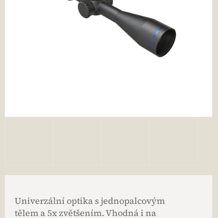
Univerzální optika s jednopalcovým
tělem a 5x zvětšením. Vhodná i na