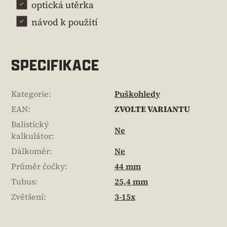
optická utěrka
návod k použití
SPECIFIKACE
Kategorie
:
Puškohledy
EAN
:
ZVOLTE VARIANTU
Balistický
Ne
kalkulátor
:
Dálkoměr
:
Ne
Průměr čočky
:
44 mm
Tubus
:
25,4 mm
Zvětšení
:
3-15x